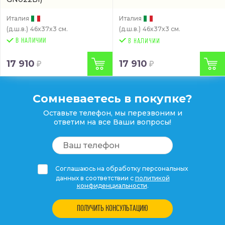
Италия
Италия
(д.ш.в.)
46x37x3 см.
(д.ш.в.)
46x37x3 см.
В НАЛИЧИИ
17 910
17 910
Сомневаетесь в покупке?
Оставьте телефон, мы перезвоним и
ответим на все Ваши вопросы!
Соглашаюсь на обработку персональных
данных в соответствии с
политикой
конфиденциальности
.
ПОЛУЧИТЬ КОНСУЛЬТАЦИЮ