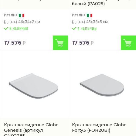
белый
(PA029)
Италия
Италия
(д.ш.в.)
46x34x2 см
(д.ш.в.)
45x38x5 см.
В НАЛИЧИИ
17 576
17 576
Крышка-сиденье Globo
Крышка-сиденье Globo
Genesis
(артикул
Forty3
(FOR20BI)
GN022BI)