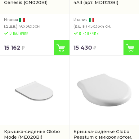
Genesis
(GN020BI)
4All
(арт. MDR20BI)
Италия
Италия
(д.ш.в.)
46x36x3см.
(д.ш.в.)
45x36x4 см.
В НАЛИЧИИ
15 162
15 430
Крышка-сиденье Globo
Крышка-сиденье Globo
Mode
(ME020BI)
Paestum с микролифтом,