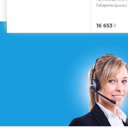
Габариты
(д.ш.в.)
16 653