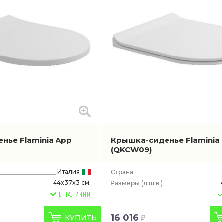
нье Flaminia App
Крышка-сиденье Flaminia
(QKCW09)
Италия
44x37x3 см.
(д.ш.в.)
16 016
КУПИТЬ