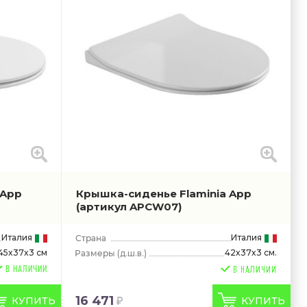
 App
Крышка-сиденье Flaminia App
(артикул APCW07)
Италия
Италия
45x37x3 см
42x37x3 см.
(д.ш.в.)
В НАЛИЧИИ
16 471
КУПИТЬ
КУПИТЬ