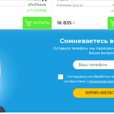
47x37x4см.
(д.ш.в.)
В НАЛИЧИИ
16 835
КУПИТЬ
Сомневаетесь в
Оставьте телефон, мы перезвон
Ваши вопрос
Соглашаюсь на обработку пе
соответствии с
политикой кон
ПОЛУЧИТЬ КОНСУЛЬ