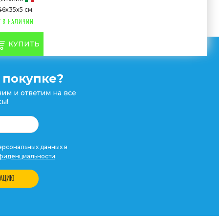
46x35x5 см.
КУПИТЬ
 покупке?
им и ответим на все
ы!
рсональных данных в
фиденциальности
.
ТАЦИЮ