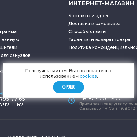
ИНТЕРНЕТ-МАГАЗИН
Контакты и адрес
Доставка и самовывоз
грамма
Способы оплаты
в ванную
Гарантия и возврат товара
ушители
Политика конфиденциально
для санузлов
Пользуясь сайтом, Вы соглашаетесь с
ки
и
трапы
использованием
cookies
.
ХОРОШО
ные телефоны
Время работы офиса
 795-77-65
ПН-ВС 9:00 - 19:00
Прием заказов круглосуточн
 797-11-67
Самовывоз ПН-СБ 9-19, ВС 12-