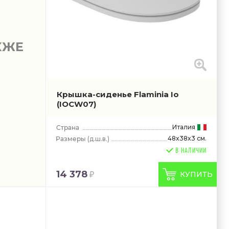
КЖЕ
Крышка-сиденье Flaminia Io
(IOCW07)
Италия
48x38x3 см.
(д.ш.в.)
В НАЛИЧИИ
14 378
КУПИТЬ