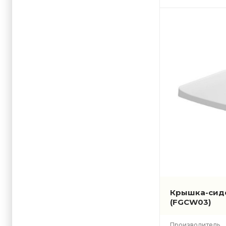
Крышка-сиден
(FGCW03)
Производитель