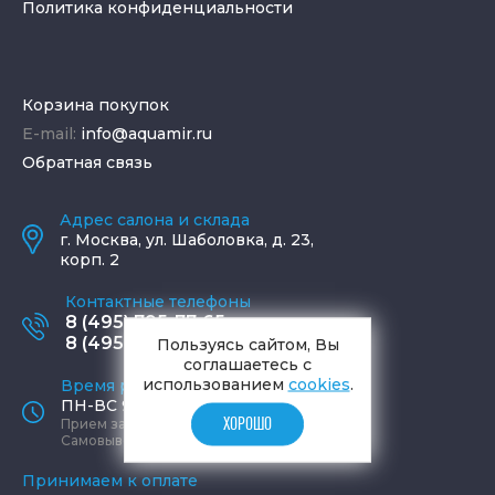
Политика конфиденциальности
Корзина покупок
E-mail:
info@aquamir.ru
Обратная связь
Адрес салона и склада
г.
Москва
,
ул. Шаболовка, д. 23,
корп. 2
Контактные телефоны
8 (495) 795-77-65
8 (495) 797-11-67
Пользуясь сайтом, Вы
соглашаетесь с
использованием
cookies
.
Время работы офиса
ПН-ВС 9:00 - 19:00
ХОРОШО
Прием заказов круглосуточно
Самовывоз ПН-СБ 9-19, ВС 12-17
Принимаем к оплате