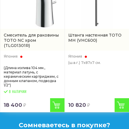
Смеситель для раковины
Штанга настенная TOTO
TOTO NC хром
MH
(VHC600)
(TLG01301R)
Япония
Япония
(ш.в.г.)
7x87x7 см.
(Длина излива 104 мм.,
материал латунь, с
керамическим картриджем, с
донным клапаном, подводка
1/2")
В НАЛИЧИИ
18 400
10 820
Сомневаетесь в покупке?