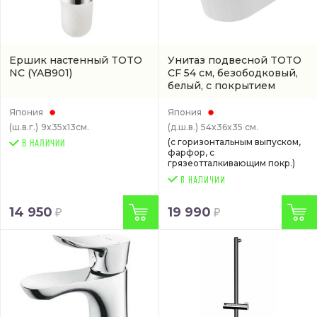
Ершик настенный TOTO
Унитаз подвесной TOTO
NC
(YAB901)
CF 54 см, безободковый,
белый, с покрытием
cefiontect
(арт.
CW132Y#NW1)
Япония
Япония
(ш.в.г.)
9x35x13см.
(д.ш.в.)
54x36x35 см.
(с горизонтальным выпуском,
В НАЛИЧИИ
фарфор, с
грязеотталкивающим покр.)
14 950
19 990