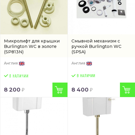
Микролифт для крышки
Смывной механизм с
Burlington WC в золоте
ручкой Burlington WC
(SP813N)
(SP5A)
Англия
Англия
В НАЛИЧИИ
8 200
8 400