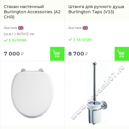
Стакан настенный
Штанга для ручного душа
Burlington Accessories
(A2
Burlington Taps
(V33)
CHR)
Англия
Англия
(ш.в.г.)
8x11x12 см
В НАЛИЧИИ
7 000
8 700