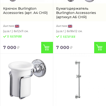
Крючок Burlington
Бумагодержатель
Accessories
(арт. A4 CHR)
Burlington Accessories
(артикул A6 CHR)
Англия
Англия
(ш.в.г.)
6x12x11 см.
(ш.в.г.)
6x18x12 см.
В НАЛИЧИИ
7 000
7 000