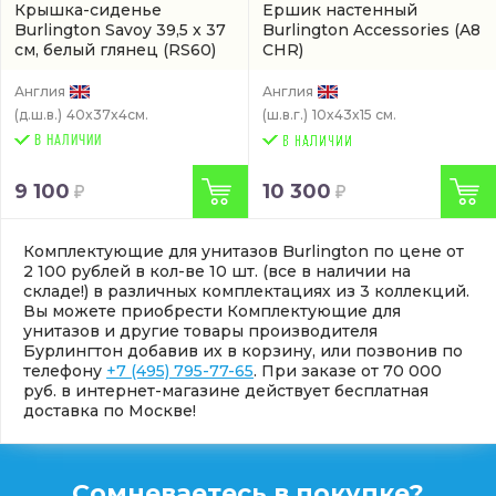
Крышка-сиденье
Ершик настенный
Burlington Savoy 39,5 x 37
Burlington Accessories
(A8
см, белый глянец
(RS60)
CHR)
Англия
Англия
(д.ш.в.)
40x37x4см.
(ш.в.г.)
10x43x15 см.
В НАЛИЧИИ
9 100
10 300
Комплектующие для унитазов Burlington по цене от
2 100 рублей в кол-ве 10 шт. (все в наличии на
складе!) в различных комплектациях из 3 коллекций.
Вы можете приобрести Комплектующие для
унитазов и другие товары производителя
Бурлингтон добавив их в корзину, или позвонив по
телефону
+7 (495) 795-77-65
. При заказе от 70 000
руб. в интернет-магазине действует бесплатная
доставка по Москве!
Сомневаетесь в покупке?