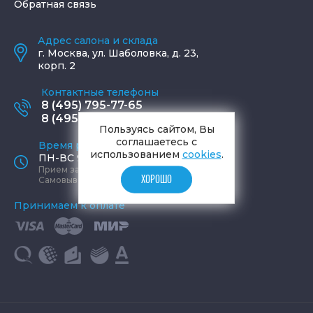
Обратная связь
Адрес салона и склада
г.
Москва
,
ул. Шаболовка, д. 23,
корп. 2
Контактные телефоны
8 (495) 795-77-65
8 (495) 797-11-67
Пользуясь сайтом, Вы
соглашаетесь с
Время работы офиса
использованием
cookies
.
ПН-ВС 9:00 - 19:00
Прием заказов круглосуточно
ХОРОШО
Самовывоз ПН-СБ 9-19, ВС 12-17
Принимаем к оплате