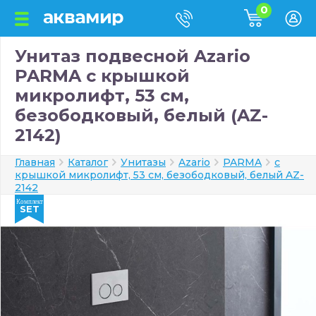
0
Унитаз подвесной Azario
PARMA с крышкой
микролифт, 53 см,
безободковый, белый (AZ-
2142)
Главная
Каталог
Унитазы
Azario
PARMA
с
крышкой микролифт, 53 см, безободковый, белый AZ-
2142
Комплект
SET