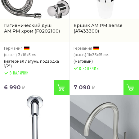
Гигиенический душ
Ершик AM.PM Sense
AM.PM хром
(F0202100)
(A7433300)
Германия
Германия
(ш.в.г.)
3x18x5 см
(ш.в.г.)
11x35x15 см.
(материал латунь, подводка
(матовый)
1/2")
В НАЛИЧИИ
6 990
7 090