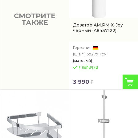
СМОТРИТЕ
ТАКЖЕ
Дозатор AM.PM X-Joy
черный
(A8437122)
Германия
(ш.в.г.)
5x27x11 см.
(матовый)
3 990