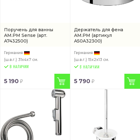
Поручень для ванны
Держатель для фена
AM.PM Sense
(арт.
AM.PM
(артикул
A7432500)
A50A32300)
Германия
Германия
(ш.в.г.)
31x4x7 см.
(ш.в.г.)
15x2x13 см.
В НАЛИЧИИ
5 190
5 790