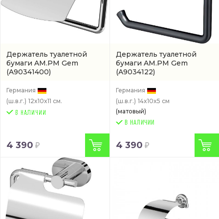
Держатель туалетной
Держатель туалетной
бумаги AM.PM Gem
бумаги AM.PM Gem
(A90341400)
(A9034122)
Германия
Германия
(ш.в.г.)
12x10x11 см.
(ш.в.г.)
14x10x5 см
(матовый)
В НАЛИЧИИ
4 390
4 390