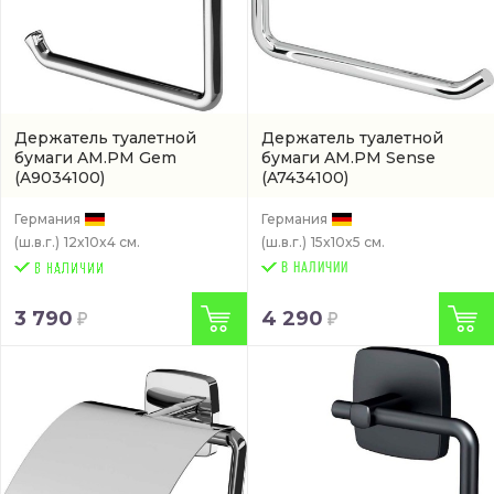
Держатель туалетной
Держатель туалетной
бумаги AM.PM Gem
бумаги AM.PM Sense
(A9034100)
(A7434100)
Германия
Германия
(ш.в.г.)
12x10x4 см.
(ш.в.г.)
15x10x5 см.
В НАЛИЧИИ
3 790
4 290