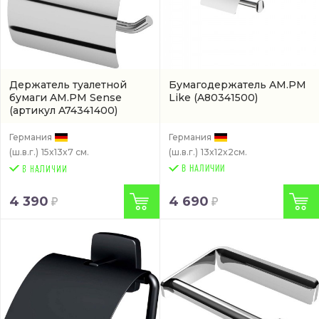
Держатель туалетной
Бумагодержатель AM.PM
бумаги AM.PM Sense
Like
(A80341500)
(артикул A74341400)
Германия
Германия
(ш.в.г.)
15x13x7 см.
(ш.в.г.)
13x12x2см.
В НАЛИЧИИ
4 390
4 690