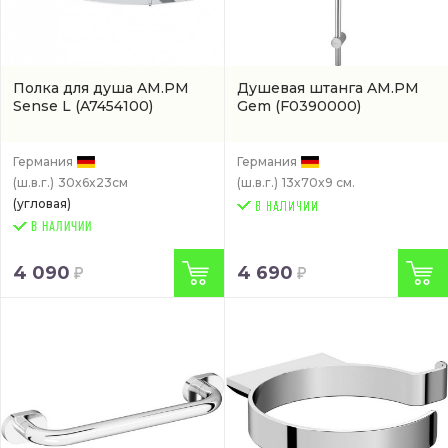
Полка для душа AM.PM
Душевая штанга AM.PM
Sense L
(A7454100)
Gem
(F0390000)
Германия
Германия
(ш.в.г.)
30x6x23см
(ш.в.г.)
13x70x9 см.
(угловая)
В НАЛИЧИИ
4 090
4 690