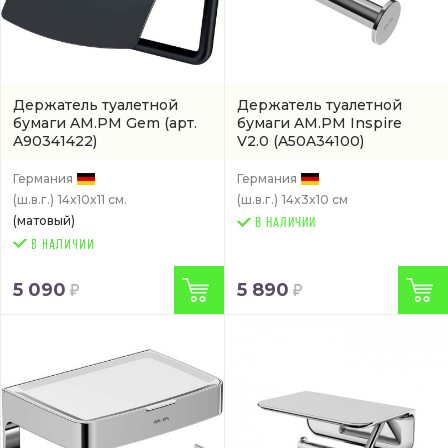
Держатель туалетной
Держатель туалетной
бумаги AM.PM Gem
(арт.
бумаги AM.PM Inspire
A90341422)
V2.0
(A50A34100)
Германия
Германия
(ш.в.г.)
14x10x11 см.
(ш.в.г.)
14x3x10 см
(матовый)
В НАЛИЧИИ
5 090
5 890