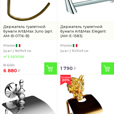
Держатель туалетной
Держатель туалетной
бумаги Art&Max Juno
(арт.
бумаги Art&Max Elegant
AM-B-0716-B)
(AM-E-1583)
Италия
Италия
(ш.в.г.)
16x19x9 см.
(ш.в.г.)
15x10x9 см
8 600
1 790
6 880
Скидка
20%