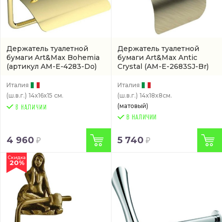
Держатель туалетной
Держатель туалетной
бумаги Art&Max Bohemia
бумаги Art&Max Antic
(артикул AM-E-4283-Do)
Crystal
(AM-E-2683SJ-Br)
Италия
Италия
(ш.в.г.)
14x16x15 см.
(ш.в.г.)
14x18x8см.
(матовый)
В НАЛИЧИИ
4 960
5 740
Скидка
20%