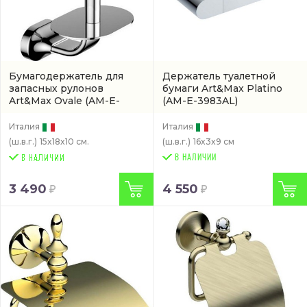
Бумагодержатель для
Держатель туалетной
запасных рулонов
бумаги Art&Max Platino
Art&Max Ovale
(AM-E-
(AM-E-3983AL)
4083)
Италия
Италия
(ш.в.г.)
15x18x10 см.
(ш.в.г.)
16x3x9 см
В НАЛИЧИИ
3 490
4 550