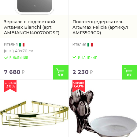
Зеркало с подсветкой
Полотенцедержатель
Art&Max Bianchi
(арт.
Art&Max Felicia
(артикул
AMBIANCHI400700DSF)
AMF5509CR)
Италия
Италия
(ш.в.)
40x70 см.
В НАЛИЧИИ
7 680
2 230
Скидка
Скидка
30%
60%