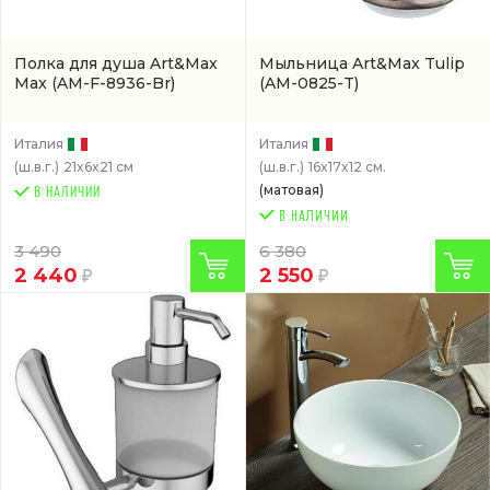
Полкa для душа Art&Max
Мыльница Art&Max Tulip
Max
(AM-F-8936-Br)
(AM-0825-T)
Италия
Италия
(ш.в.г.)
21x6x21 см
(ш.в.г.)
16x17x12 см.
(матовая)
В НАЛИЧИИ
3 490
6 380
2 440
2 550