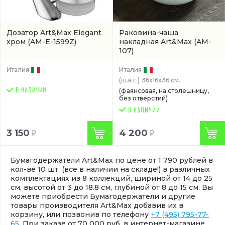
Дозатор Art&Max Elegant
Раковина-чаша
хром
(AM-E-1599Z)
накладная Art&Max
(AM-
107)
Италия
Италия
(ш.в.г.)
36x16x36 см.
В НАЛИЧИИ
(фаянсовая, на столешницу,
без отверстий)
3 150
4 200
Бумагодержатели Art&Max по цене от 1 790 рублей в
кол-ве 10 шт. (все в наличии на складе!) в различных
комплектациях из 8 коллекций, шириной от 14 до 25
см, высотой от 3 до 18.8 см, глубиной от 8 до 15 см. Вы
можете приобрести Бумагодержатели и другие
товары производителя Art&Max добавив их в
корзину, или позвонив по телефону
+7 (495) 795-77-
65
. При заказе от 70 000 руб. в интернет-магазине