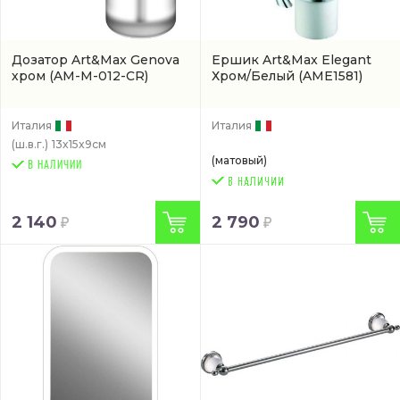
Дозатор Art&Max Genova
Ершик Art&Max Elegant
хром
(AM-M-012-CR)
Хром/Белый
(AME1581)
Италия
Италия
(ш.в.г.)
13x15x9см
(матовый)
В НАЛИЧИИ
2 140
2 790