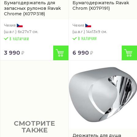
Бумагодержатель для
Бумагодержатель Ravak
запасных рулонов Ravak
Chrom
(X07P191)
Chrome
(X07P318)
Чехия
Чехия
(ш.в.г.)
6x27x7 см.
(ш.в.г.)
14x13x9 см.
В НАЛИЧИИ
3 990
6 990
СМОТРИТЕ
ТАКЖЕ
Держатель для душа