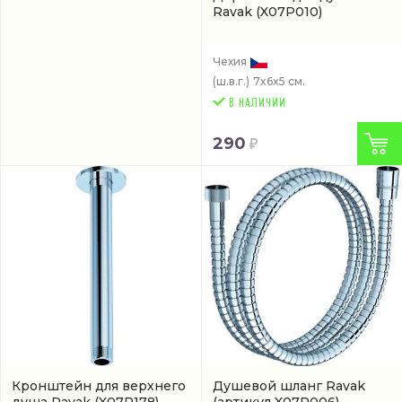
Ravak
(X07P010)
Чехия
(ш.в.г.)
7x6x5 см.
290
Кронштейн для верхнего
Душевой шланг Ravak
душа Ravak
(X07P178)
(артикул X07P006)