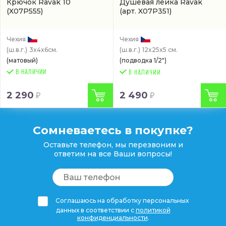
Крючок Ravak 10
Душевая лейка Ravak
(X07P555)
(арт. X07P351)
Чехия
Чехия
(ш.в.г.)
3x4x6см.
(ш.в.г.)
12x25x5 см.
(матовый)
(подводка 1/2")
В НАЛИЧИИ
2 290
2 490
Сомневаетесь в покупке?
Оставьте телефон, мы перезвоним и
ответим на все Ваши вопросы!
Соглашаюсь на обработку персональных
данных в соответствии с
политикой
конфиденциальности
.