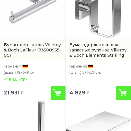
Бумагодержатель Villeroy
Бумагодержатель для
& Boch LaFleur
(83500955-
запасных рулонов Villeroy
00)
& Boch Elements Striking
(TVA15201500061)
Германия
Германия
(ш.в.г.)
18x6x8 см.
(ш.в.г.)
5x14x9 см.
21 931
4 829