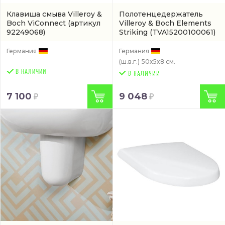
Клавиша смыва Villeroy &
Полотенцедержатель
Boch ViConnect
(артикул
Villeroy & Boch Elements
92249068)
Striking
(TVA15200100061)
Германия
Германия
(ш.в.г.)
50x5x8 см.
В НАЛИЧИИ
7 100
9 048