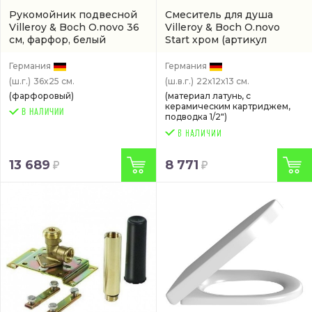
Рукомойник подвесной
Смеситель для душа
Villeroy & Boch O.novo 36
Villeroy & Boch O.novo
см, фарфор, белый
Start хром
(артикул
глянец/white alpin
(арт.
TVS10530111061)
43423601)
Германия
Германия
(ш.г.)
36x25 см.
(ш.в.г.)
22x12x13 см.
(фарфоровый)
(материал латунь, с
керамическим картриджем,
В НАЛИЧИИ
подводка 1/2")
13 689
8 771