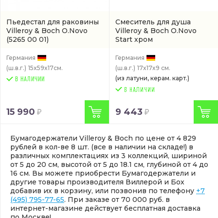
Пьедестал для раковины
Смеситель для душа
Villeroy & Boch O.Novo
Villeroy & Boch O.Novo
(5265 00 01)
Start хром
(TVS10535211061)
Германия
Германия
(ш.в.г.)
15x59x17см.
(ш.в.г.)
17x17x9 см.
(из латуни, керам. карт.)
В НАЛИЧИИ
15 990
9 443
Бумагодержатели Villeroy & Boch по цене от 4 829
рублей в кол-ве 8 шт. (все в наличии на складе!) в
различных комплектациях из 3 коллекций, шириной
от 5 до 20 см, высотой от 5 до 18.1 см, глубиной от 4 до
16 см. Вы можете приобрести Бумагодержатели и
другие товары производителя Виллерой и Бох
добавив их в корзину, или позвонив по телефону
+7
(495) 795-77-65
. При заказе от 70 000 руб. в
интернет-магазине действует бесплатная доставка
по Москве!