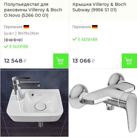
Полупьедестал для
Крышка Villeroy & Boch
раковины Villeroy & Boch
Subway
(9956 S1 01)
O.Novo
(5266 00 01)
Германия
Германия
(ш.в.г.)
18x19x26см
(фарфор)
В НАЛИЧИИ
12 548
13 066