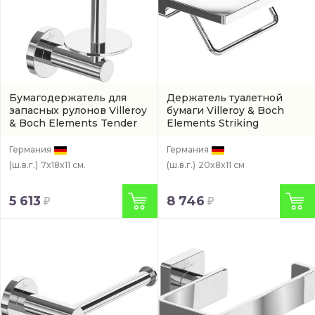
Бумагодержатель для
Держатель туалетной
запасных рулонов Villeroy
бумаги Villeroy & Boch
& Boch Elements Tender
Elements Striking
(TVA15101500061)
(TVA15202300061)
Германия
Германия
(ш.в.г.)
7x18x11 см.
(ш.в.г.)
20x8x11 см
5 613
8 746