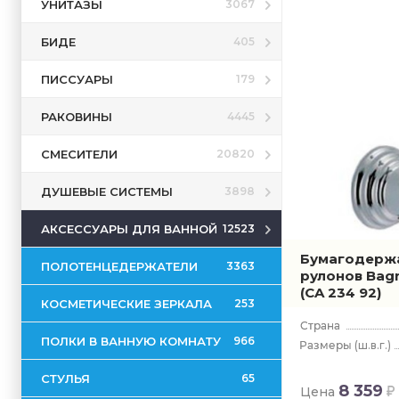
УНИТАЗЫ
3067
БИДЕ
405
ПИССУАРЫ
179
РАКОВИНЫ
4445
СМЕСИТЕЛИ
20820
ДУШЕВЫЕ СИСТЕМЫ
3898
АКСЕССУАРЫ ДЛЯ ВАННОЙ
12523
Бумагодержа
ПОЛОТЕНЦЕДЕРЖАТЕЛИ
3363
рулонов Bagn
(CA 234 92)
КОСМЕТИЧЕСКИЕ ЗЕРКАЛА
253
ПОЛКИ В ВАННУЮ КОМНАТУ
966
(ш.в.г.)
СТУЛЬЯ
65
8 359
Цена