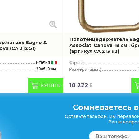
Полотенцедержатель Bag
ержатель Bagno &
Associati Canova 18 см., б
nova
(CA 212 51)
(артикул CA 213 92)
Италия
68x6x8 см.
(ш.в.г.)
10 222
КУПИТЬ
Сомневаетесь в
Оставьте телефон, мы перезвон
Ваши вопрос