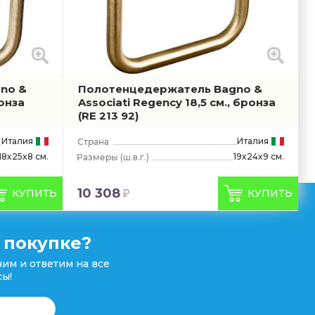
no &
Полотенцедержатель Bagno &
ронза
Associati Regency 18,5 см., бронза
(RE 213 92)
Италия
Италия
18x25x8 см.
19x24x9 см.
(ш.в.г.)
10 308
КУПИТЬ
КУПИТЬ
 покупке?
им и ответим на все
ы!