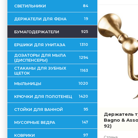
СВЕТИЛЬНИКИ
84
ДЕРЖАТЕЛИ ДЛЯ ФЕНА
19
БУМАГОДЕРЖАТЕЛИ
925
ЕРШИКИ ДЛЯ УНИТАЗА
1310
ДОЗАТОРЫ ДЛЯ МЫЛА
1294
(ДИСПЕНСЕРЫ)
СТАКАНЫ ДЛЯ ЗУБНЫХ
1163
ЩЕТОК
МЫЛЬНИЦЫ
1020
КРЮЧКИ ДЛЯ ПОЛОТЕНЕЦ
1420
СТОЙКИ ДЛЯ ВАННОЙ
95
Держатель т
Bagno & Asso
МУСОРНЫЕ ВЕДРА
147
92)
КОВРИКИ
97