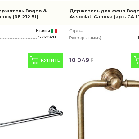
ержатель Bagno &
Держатель для фена Bagn
gency
(RE 212 51)
Associati Canova
(арт. CA 1
Италия
72x4x9см.
(ш.в.г.)
10 049
КУПИТЬ