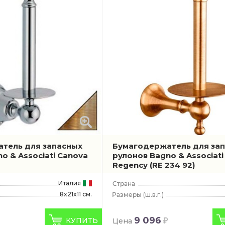
тель для запасных
Бумагодержатель для за
o & Associati Canova
рулонов Bagno & Associati
Regency
(RE 234 92)
Италия
8x21x11 см.
(ш.в.г.)
9 096
КУПИТЬ
Цена