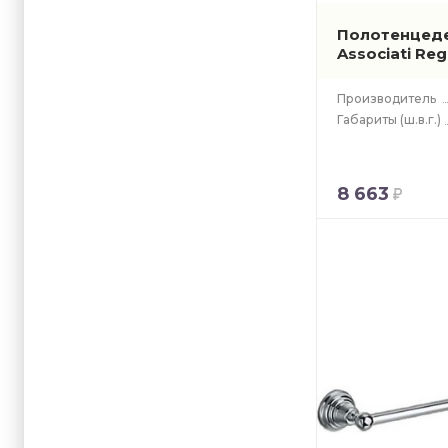
Полотенцед
Associati Re
Производитель
Габариты
(ш.в.г.)
8 663