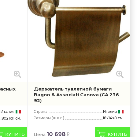
пасных
Держатель туалетной бумаги
Bagno & Associati Canova
(CA 236
92)
Италия
Страна
Италия
Размеры
(ш.в.г.)
18x14x8 см.
8x21x11 см.
10 698
КУПИТЬ
КУПИТЬ
Цена