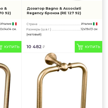
o &
Дозатор Bagno & Associati
70 92)
Regency бронза
(RE 127 92)
Италия
Италия
10x14x14 см.
12x19x13 см
(ш.в.г.)
(матовый)
10 482
КУПИТЬ
КУПИТЬ