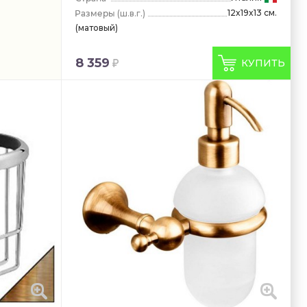
12x19x13 см.
(ш.в.г.)
(матовый)
8 359
КУПИТЬ