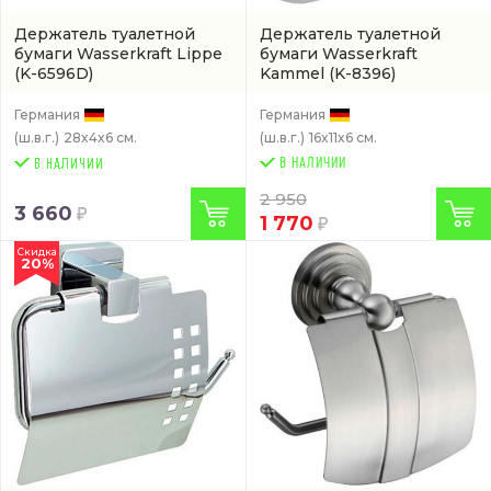
Держатель туалетной
Держатель туалетной
бумаги Wasserkraft Lippe
бумаги Wasserkraft
(K-6596D)
Kammel
(K-8396)
Германия
Германия
(ш.в.г.)
28x4x6 см.
(ш.в.г.)
16x11x6 см.
В НАЛИЧИИ
2 950
3 660
1 770
Скидка
20%