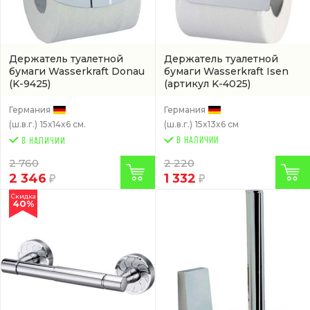
Держатель туалетной
Держатель туалетной
бумаги Wasserkraft Donau
бумаги Wasserkraft Isen
(K-9425)
(артикул K-4025)
Германия
Германия
(ш.в.г.)
15x14x6 см.
(ш.в.г.)
15x13x6 см
В НАЛИЧИИ
2 760
2 220
2 346
1 332
Скидка
40%