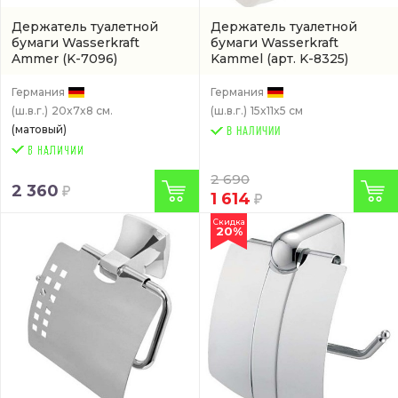
Держатель туалетной
Держатель туалетной
бумаги Wasserkraft
бумаги Wasserkraft
Ammer
(K-7096)
Kammel
(арт. K-8325)
Германия
Германия
(ш.в.г.)
20x7x8 см.
(ш.в.г.)
15x11x5 см
(матовый)
В НАЛИЧИИ
2 690
2 360
1 614
Скидка
20%