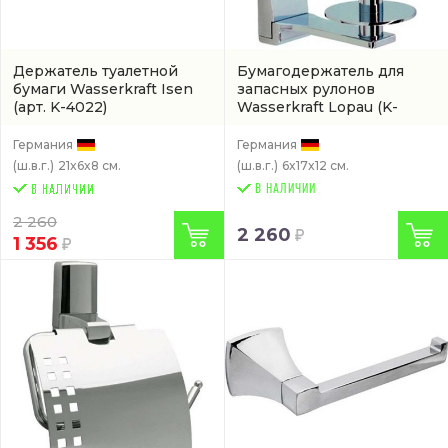
Держатель туалетной
Бумагодержатель для
бумаги Wasserkraft Isen
запасных рулонов
(арт. K-4022)
Wasserkraft Lopau
(K-
6097)
Германия
Германия
(ш.в.г.)
21x6x8 см.
(ш.в.г.)
6x17x12 см.
В НАЛИЧИИ
2 260
2 260
1 356