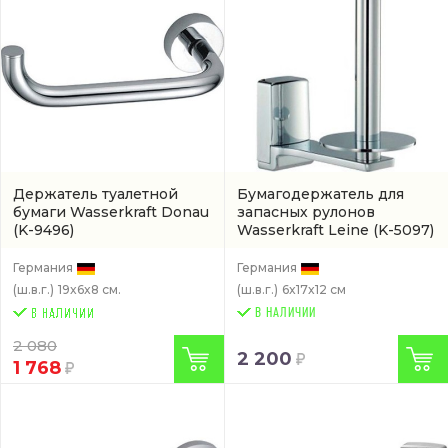
Держатель туалетной
Бумагодержатель для
бумаги Wasserkraft Donau
запасных рулонов
(K-9496)
Wasserkraft Leine
(K-5097)
Германия
Германия
(ш.в.г.)
19x6x8 см.
(ш.в.г.)
6x17x12 см
В НАЛИЧИИ
2 080
2 200
1 768