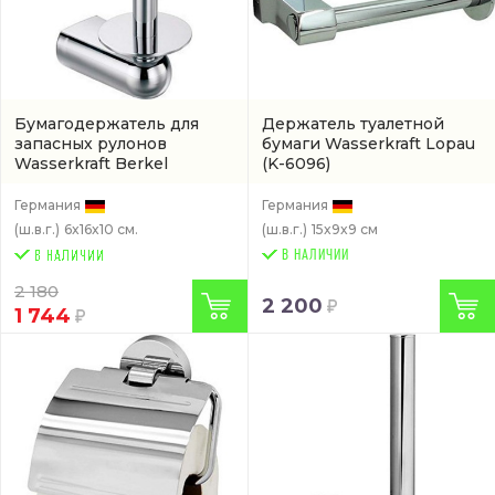
Бумагодержатель для
Держатель туалетной
запасных рулонов
бумаги Wasserkraft Lopau
Wasserkraft Berkel
(K-6096)
(артикул K-6897)
Германия
Германия
(ш.в.г.)
6x16x10 см.
(ш.в.г.)
15x9x9 см
В НАЛИЧИИ
2 180
2 200
1 744