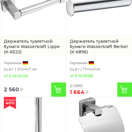
Держатель туалетной
Держатель туалетной
бумаги Wasserkraft Lippe
бумаги Wasserkraft Berkel
(K-6522)
(K-6896)
Германия
Германия
(ш.в.г.)
20x4x7 см.
(ш.в.г.)
17x4x9см
В НАЛИЧИИ
2 080
2 560
1 664
Скидка
40%