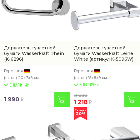
Держатель туалетной
Держатель туалетной
бумаги Wasserkraft Rhein
бумаги Wasserkraft Leine
(K-6296)
White
(артикул K-5096W)
Германия
Германия
(ш.в.г.)
20x7x8 см.
(ш.в.г.)
15x8x9 см.
В НАЛИЧИИ
2 030
1 990
1 218
Скидка
20%