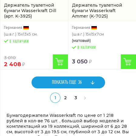
Держатель туалетной
Держатель туалетной
бумаги Wasserkraft Dill
бумаги Wasserkraft
(арт. K-3925)
Ammer
(K-7025)
Германия
Германия
(ш.в.г.)
15x13x5 см.
(ш.в.г.)
15x15x7см
(матовый)
В НАЛИЧИИ
3 010
3 050
2 408
ПОКАЗАТЬ ЕЩЕ
36
1
2
3
Бумагодержатели Wasserkraft по цене от 1 218
рублей в кол-ве 76 шт. , большой выбор моделей и
комплектаций из 19 коллекций, шириной от 6 до 28
см, высотой от 3 до 19.5 см, глубиной от 3 до 12 см. Вы