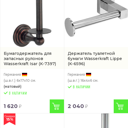
Бумагодержатель для
Держатель туалетной
запасных рулонов
бумаги Wasserkraft Lippe
Wasserkraft Isar
(K-7397)
(K-6596)
Германия
Германия
(ш.в.г.)
6x17x10 см.
(ш.в.г.)
16x4x6 см.
(матовый)
В НАЛИЧИИ
1 620
2 040
Скидка
15%