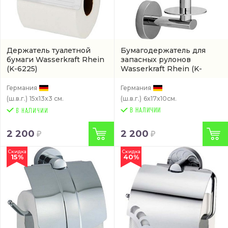
Держатель туалетной
Бумагодержатель для
бумаги Wasserkraft Rhein
запасных рулонов
(K-6225)
Wasserkraft Rhein
(K-
6297)
Германия
Германия
(ш.в.г.)
15x13x3 см.
(ш.в.г.)
6x17x10см.
В НАЛИЧИИ
2 200
2 200
Скидка
Скидка
15%
40%