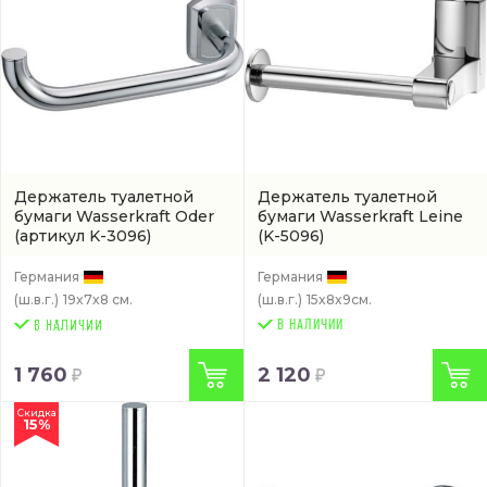
Держатель туалетной
Держатель туалетной
бумаги Wasserkraft Oder
бумаги Wasserkraft Leine
(артикул K-3096)
(K-5096)
Германия
Германия
(ш.в.г.)
19x7x8 см.
(ш.в.г.)
15x8x9см.
В НАЛИЧИИ
1 760
2 120
Скидка
15%