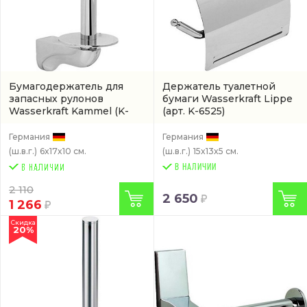
Бумагодержатель для
Держатель туалетной
запасных рулонов
бумаги Wasserkraft Lippe
Wasserkraft Kammel
(K-
(арт. K-6525)
8397)
Германия
Германия
(ш.в.г.)
6x17x10 см.
(ш.в.г.)
15x13x5 см.
В НАЛИЧИИ
2 110
2 650
1 266
Скидка
20%