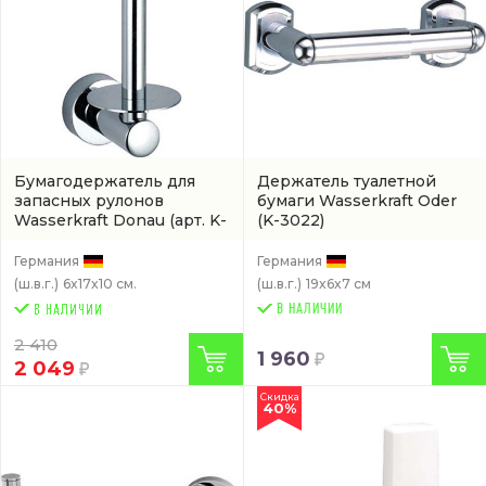
Бумагодержатель для
Держатель туалетной
запасных рулонов
бумаги Wasserkraft Oder
Wasserkraft Donau
(арт. K-
(K-3022)
9497)
Германия
Германия
(ш.в.г.)
6x17x10 см.
(ш.в.г.)
19x6x7 см
В НАЛИЧИИ
2 410
1 960
2 049
Скидка
40%