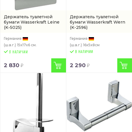
Держатель туалетной
Держатель туалетной
бумаги Wasserkraft Leine
бумаги Wasserkraft Wern
(K-5025)
(K-2596)
Германия
Германия
(ш.в.г.)
15x17x6 см.
(ш.в.г.)
16x5x8см
В НАЛИЧИИ
2 830
2 290