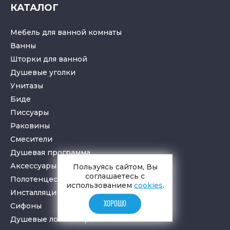
КАТАЛОГ
Мебель для ванной комнаты
Ванны
Шторки для ванной
Душевые уголки
Унитазы
Биде
Писсуары
Раковины
Смесители
Душевая программа
Аксессуары в ванную
Пользуясь сайтом, Вы
соглашаетесь с
Полотенцесушители
использованием
cookies
.
Инсталляции для санузлов
ХОРОШО
Cифоны
Душевые лотки
и
трапы