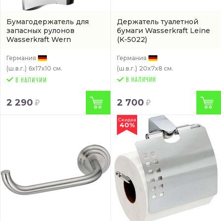
Бумагодержатель для
Держатель туалетной
запасных рулонов
бумаги Wasserkraft Leine
Wasserkraft Wern
(K-5022)
(артикул K-2597)
Германия
Германия
(ш.в.г.)
6x17x10 см.
(ш.в.г.)
20x7x8 см.
В НАЛИЧИИ
2 290
2 700
Скидка
40%