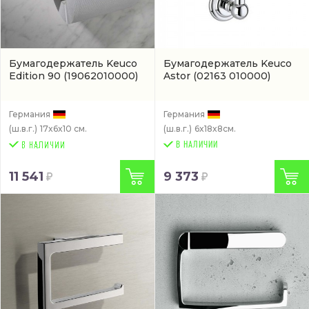
Бумагодержатель Keuco
Бумагодержатель Keuco
Edition 90
(19062010000)
Astor
(02163 010000)
Германия
Германия
(ш.в.г.)
17x6x10 см.
(ш.в.г.)
6x18x8см.
В НАЛИЧИИ
11 541
9 373