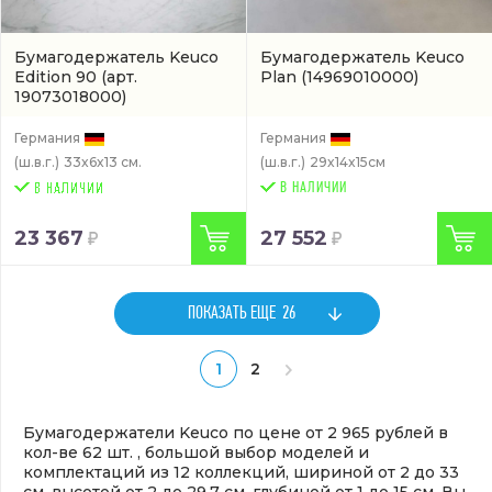
Бумагодержатель Keuco
Бумагодержатель Keuco
Edition 90
(арт.
Plan
(14969010000)
19073018000)
Германия
Германия
(ш.в.г.)
33x6x13 см.
(ш.в.г.)
29x14x15см
В НАЛИЧИИ
23 367
27 552
ПОКАЗАТЬ ЕЩЕ
26
1
2
Бумагодержатели Keuco по цене от 2 965 рублей в
кол-ве 62 шт. , большой выбор моделей и
комплектаций из 12 коллекций, шириной от 2 до 33
см, высотой от 2 до 29.7 см, глубиной от 1 до 15 см. Вы