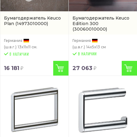
Бумагодержатель Keuco
Бумагодержатель Keuco
Plan
(14973010000)
Edition 300
(30060010000)
Германия
Германия
(ш.в.г.)
13x11x11 см.
(ш.в.г.)
14x5x13 см
В НАЛИЧИИ
16 181
27 063