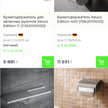
Бумагодержатель для
Бумагодержатель Keuco
запасных рулонов Keuco
Edition 400
(11562010000)
Edition 11
(11163030000)
Германия
Германия
(ш.в.г.)
2x2x13 см.
(ш.в.г.)
16x11x1см
(матовый)
В НАЛИЧИИ
9 881
11 691