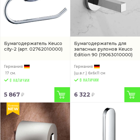
Бумагодержатель Keuco
Бумагодержатель для
city-2
(арт. 02762010000)
запасных рулонов Keuco
Edition 90
(19063010000)
Германия
Германия
17 см.
(ш.в.г.)
6x6x11 см
В НАЛИЧИИ
5 867
6 322
Новинка
NEW