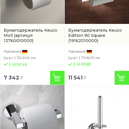
Бумагодержатель Keuco
Бумагодержатель Keuco
Moll
(артикул
Edition 90 Square
12760010000)
(19162010000)
Германия
Германия
(ш.в.г.)
12x2x14 см.
(ш.в.г.)
17x6x10 см
В НАЛИЧИИ
7 342
11 541