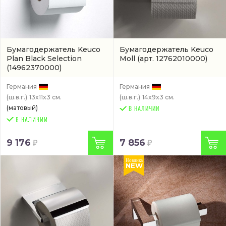
Бумагодержатель Keuco
Бумагодержатель Keuco
Plan Black Selection
Moll
(арт. 12762010000)
(14962370000)
Германия
Германия
(ш.в.г.)
13x11x3 см.
(ш.в.г.)
14x9x3 см.
(матовый)
В НАЛИЧИИ
9 176
7 856
Новинка
NEW