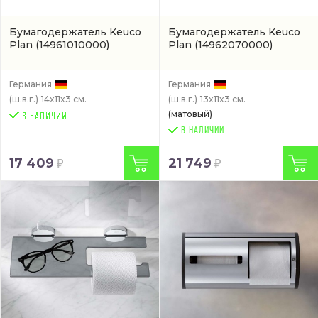
Бумагодержатель Keuco
Бумагодержатель Keuco
Plan
(14961010000)
Plan
(14962070000)
Германия
Германия
(ш.в.г.)
14x11x3 см.
(ш.в.г.)
13x11x3 см.
(матовый)
В НАЛИЧИИ
17 409
21 749