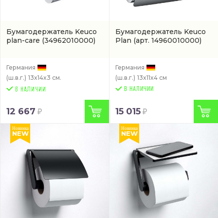
Бумагодержатель Keuco
Бумагодержатель Keuco
plan-care
(34962010000)
Plan
(арт. 14960010000)
Германия
Германия
(ш.в.г.)
13x14x3 см.
(ш.в.г.)
13x11x4 см
В НАЛИЧИИ
12 667
15 015
Новинка
Новинка
NEW
NEW