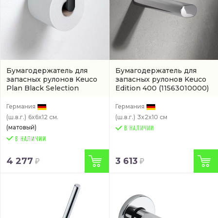
Бумагодержатель для
Бумагодержатель для
запасных рулонов Keuco
запасных рулонов Keuco
Plan Black Selection
Edition 400
(11563010000)
(14963370000)
Германия
Германия
(ш.в.г.)
6x6x12 см.
(ш.в.г.)
3x2x10 см
(матовый)
В НАЛИЧИИ
4 277
3 613