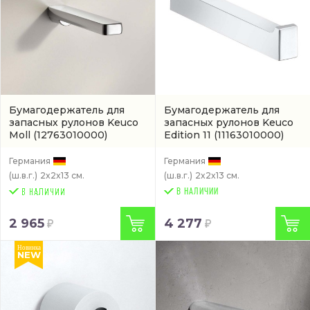
Бумагодержатель для
Бумагодержатель для
запасных рулонов Keuco
запасных рулонов Keuco
Moll
(12763010000)
Edition 11
(11163010000)
Германия
Германия
(ш.в.г.)
2x2x13 см.
(ш.в.г.)
2x2x13 см.
В НАЛИЧИИ
2 965
4 277
Новинка
NEW