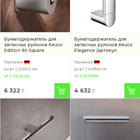
Бумагодержатель для
Бумагодержатель для
запасных рулонов Keuco
запасных рулонов Keuco
Edition 90 Square
Elegance
(артикул
(19163010000)
11663010000)
Германия
Германия
(ш.в.г.)
2x6x12 см.
(ш.в.г.)
4x16x6 см.
В НАЛИЧИИ
6 322
4 632