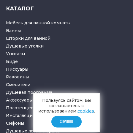
КАТАЛОГ
Мебель для ванной комнаты
Ванны
Шторки для ванной
Душевые уголки
Унитазы
Биде
Писсуары
Раковины
Смесители
Душевая программа
Аксессуары в ванную
Пользуясь сайтом, Вы
соглашаетесь с
Полотенцесушители
использованием
cookies
.
Инсталляции для санузлов
ХОРОШО
Cифоны
Душевые лотки
и
трапы