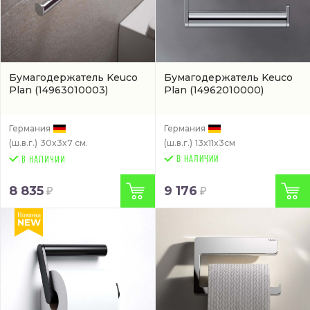
Бумагодержатель Keuco
Бумагодержатель Keuco
Plan
(14963010003)
Plan
(14962010000)
Германия
Германия
(ш.в.г.)
30x3x7 см.
(ш.в.г.)
13x11x3см
В НАЛИЧИИ
8 835
9 176
Новинка
NEW