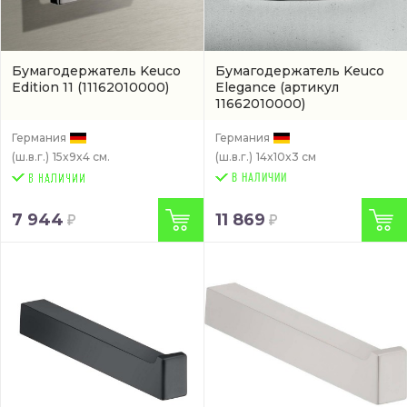
Бумагодержатель Keuco
Бумагодержатель Keuco
Edition 11
(11162010000)
Elegance
(артикул
11662010000)
Германия
Германия
(ш.в.г.)
15x9x4 см.
(ш.в.г.)
14x10x3 см
В НАЛИЧИИ
7 944
11 869