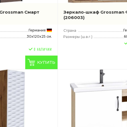
Grossman Смарт
Зеркало-шкаф Grossman 
(206003)
Германия
Г
30x120x25 см.
6
(ш.в.г.)
КУПИТЬ