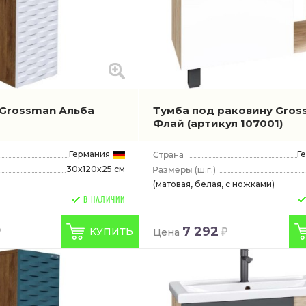
Grossman Альба
Тумба под раковину Gro
Флай
(артикул 107001)
Германия
Г
30x120x25 см
(ш.г.)
(матовая, белая, с ножками)
В НАЛИЧИИ
7 292
КУПИТЬ
Цена