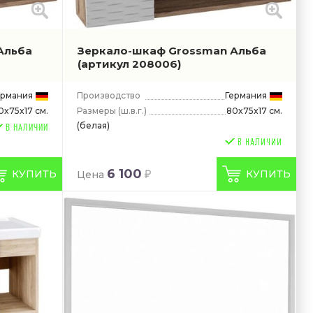
Альба
Зеркало-шкаф Grossman Альба
(артикул 208006)
ермания
Производство
Германия
Размеры
(ш.в.г.)
80x75x17 см.
0x75x17 см.
(белая)
В НАЛИЧИИ
6 100
КУПИТЬ
КУПИТЬ
Цена