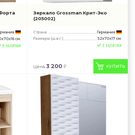
Форта
Зеркало Grossman Крит-Эко
(205002)
ермания
Страна
Германия
Размеры
(ш.в.г.)
52x70x17 см.
0x70x16 см.
В НАЛИЧИИ
3 200
КУПИТЬ
Цена