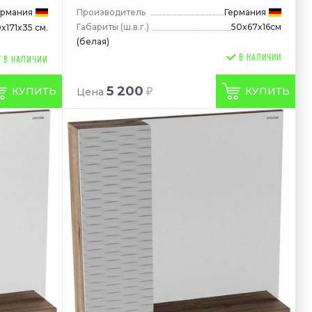
ермания
Производитель
Германия
Габариты
(ш.в.г.)
50x67x16см
x171x35 см.
(белая)
В НАЛИЧИИ
5 200
КУПИТЬ
КУПИТЬ
Цена