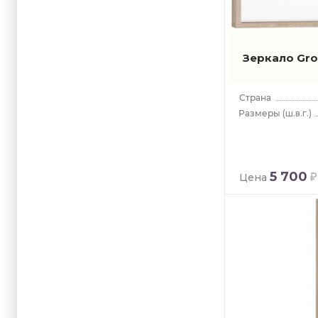
Зеркало Gr
(ш.в.г.)
5 700
Цена