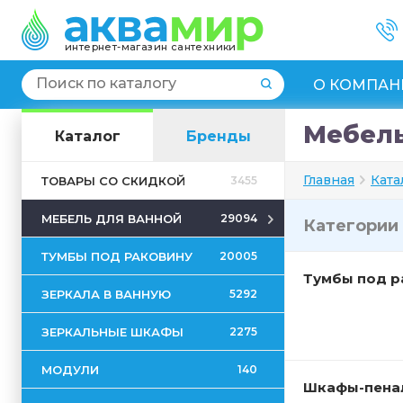
интернет-магазин сантехники
О КОМПАН
Мебель
Каталог
Бренды
Главная
Ката
ТОВАРЫ СО СКИДКОЙ
3455
МЕБЕЛЬ ДЛЯ ВАННОЙ
29094
Категории
ТУМБЫ ПОД РАКОВИНУ
20005
Тумбы под р
ЗЕРКАЛА В ВАННУЮ
5292
ЗЕРКАЛЬНЫЕ ШКАФЫ
2275
МОДУЛИ
140
Шкафы-пена