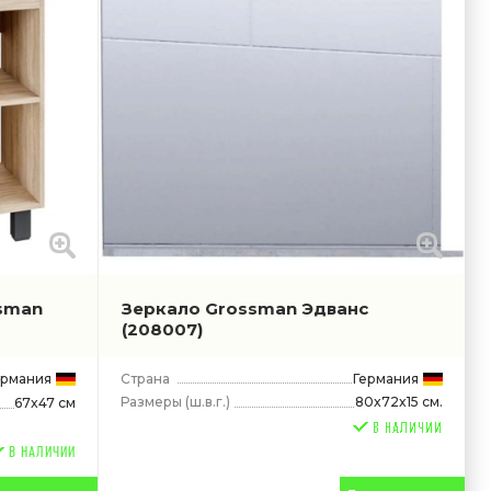
ssman
Зеркало Grossman Эдванс
(208007)
ермания
Страна
Германия
Размеры
(ш.в.г.)
80x72x15 см.
67x47 см
В НАЛИЧИИ