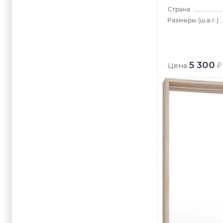
(ш.в.г.)
5 300
Цена