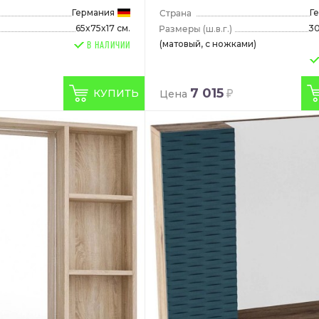
Германия
Г
65x75x17 см.
30
(ш.в.г.)
(матовый, с ножками)
В НАЛИЧИИ
7 015
КУПИТЬ
Цена