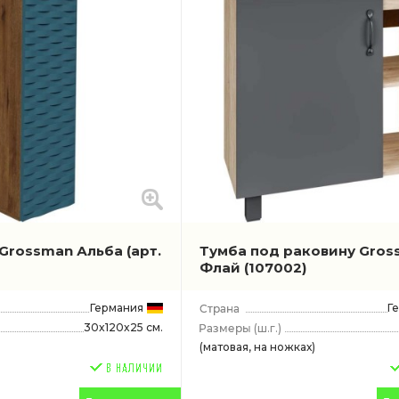
 Grossman Альба
(арт.
Тумба под раковину Gro
Флай
(107002)
Германия
Г
30x120x25 см.
(ш.г.)
(матовая, на ножках)