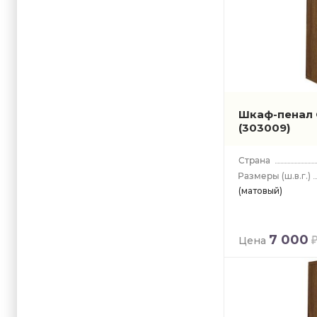
Шкаф-пенал 
(303009)
(ш.в.г.)
(матовый)
7 000
Цена