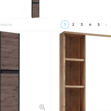
товаров
1
2
3
4
5