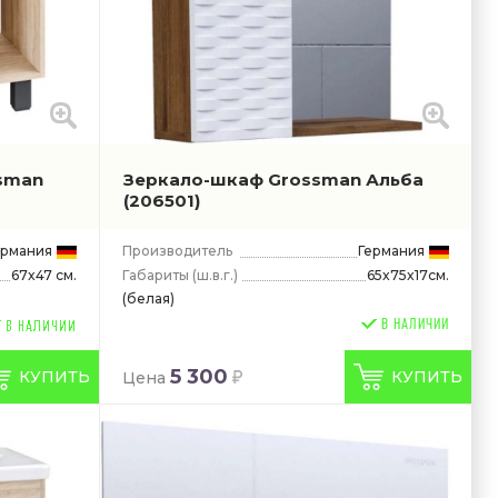
ssman
Зеркало-шкаф Grossman Альба
(206501)
ермания
Производитель
Германия
Габариты
(ш.в.г.)
65x75x17см.
67x47 см.
(белая)
В НАЛИЧИИ
5 300
КУПИТЬ
КУПИТЬ
Цена