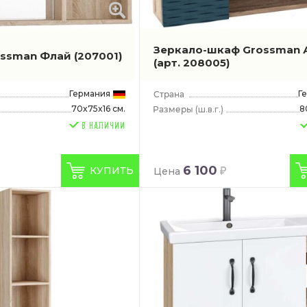
Зеркало-шкаф Grossman 
ossman Флай
(207001)
(арт. 208005)
Германия
Г
70x75x16 см.
8
(ш.в.г.)
6 100
КУПИТЬ
Цена