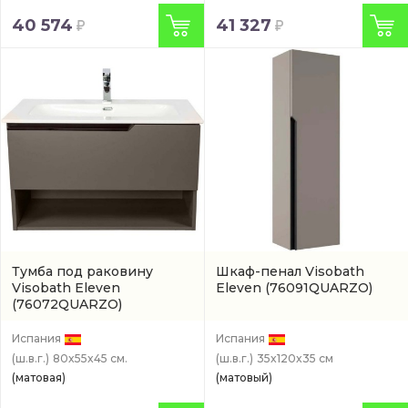
40 574
41 327
Тумба под раковину
Шкаф-пенал Visobath
Visobath Eleven
Eleven
(76091QUARZO)
(76072QUARZO)
Испания
Испания
(ш.в.г.)
80x55x45 см.
(ш.в.г.)
35x120x35 см
(матовая)
(матовый)