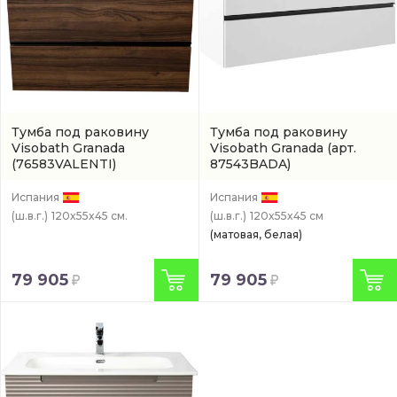
Тумба под раковину
Тумба под раковину
Visobath Granada
Visobath Granada
(арт.
(76583VALENTI)
87543BADA)
Испания
Испания
(ш.в.г.)
120x55x45 см.
(ш.в.г.)
120x55x45 см
(матовая, белая)
79 905
79 905