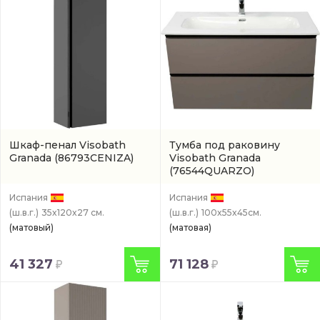
Шкаф-пенал Visobath
Тумба под раковину
Granada
(86793CENIZA)
Visobath Granada
(76544QUARZO)
Испания
Испания
(ш.в.г.)
35x120x27 см.
(ш.в.г.)
100x55x45см.
(матовый)
(матовая)
41 327
71 128