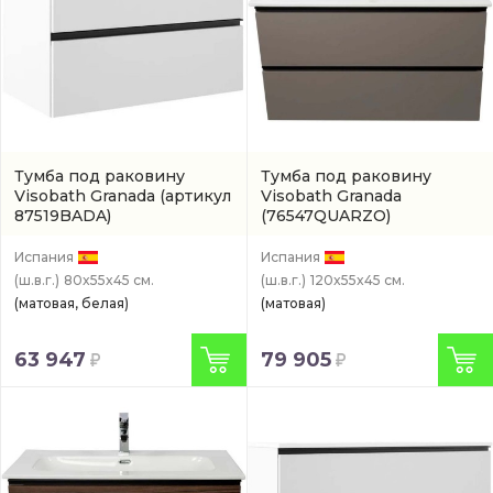
Тумба под раковину
Тумба под раковину
Visobath Granada
(артикул
Visobath Granada
87519BADA)
(76547QUARZO)
Испания
Испания
(ш.в.г.)
80x55x45 см.
(ш.в.г.)
120x55x45 см.
(матовая, белая)
(матовая)
63 947
79 905