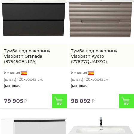
Тумба под раковину
Тумба под раковину
Visobath Granada
Visobath Kyoto
(87545CENIZA)
(77877QUARZO)
Испания
Испания
(ш.в.г.)
120x55x45 см.
(ш.в.г.)
120x55x45см
(матовая)
(матовая)
79 905
98 092