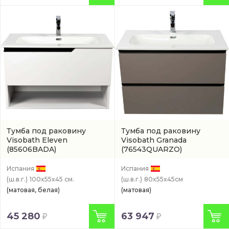
Тумба под раковину
Тумба под раковину
Visobath Eleven
Visobath Granada
(85606BADA)
(76543QUARZO)
Испания
Испания
(ш.в.г.)
100x55x45 см.
(ш.в.г.)
80x55x45см
(матовая, белая)
(матовая)
45 280
63 947