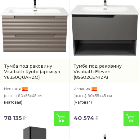
Тумба под раковину
Тумба под раковину
Visobath Kyoto
(артикул
Visobath Eleven
76350QUARZO)
(85602CENIZA)
Испания
Испания
(ш.в.г.)
80x55x45 см.
(ш.в.г.)
80x55x45 см
(матовая)
(матовая)
78 135
40 574