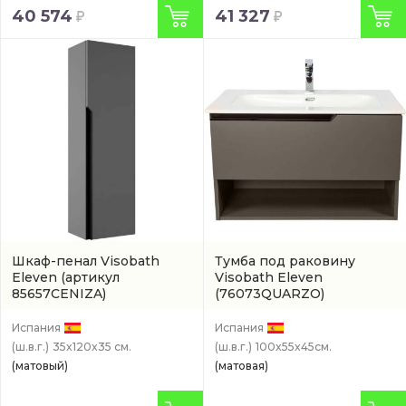
40 574
41 327
Шкаф-пенал Visobath
Тумба под раковину
Eleven
(артикул
Visobath Eleven
85657CENIZA)
(76073QUARZO)
Испания
Испания
(ш.в.г.)
35x120x35 см.
(ш.в.г.)
100x55x45см.
(матовый)
(матовая)