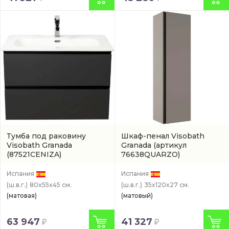
Тумба под раковину
Шкаф-пенал Visobath
Visobath Granada
Granada
(артикул
(87521CENIZA)
76638QUARZO)
Испания
Испания
(ш.в.г.)
80x55x45 см.
(ш.в.г.)
35x120x27 см.
(матовая)
(матовый)
63 947
41 327