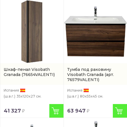
Шкаф-пенал Visobath
Тумба под раковину
Granada
(76654VALENTI)
Visobath Granada
(арт.
76579VALENTI)
Испания
Испания
(ш.в.г.)
35x120x27 см.
(ш.в.г.)
80x55x45 см.
41 327
63 947