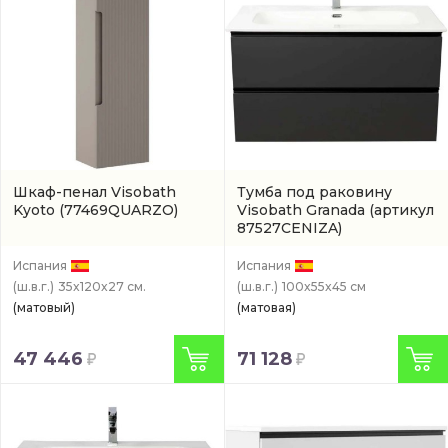
Шкаф-пенал Visobath
Тумба под раковину
Kyoto
(77469QUARZO)
Visobath Granada
(артикул
87527CENIZA)
Испания
Испания
(ш.в.г.)
35x120x27 см.
(ш.в.г.)
100x55x45 см
(матовый)
(матовая)
47 446
71 128