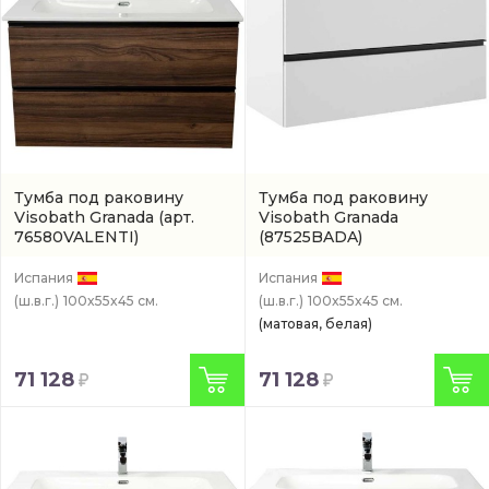
Тумба под раковину
Тумба под раковину
Visobath Granada
(арт.
Visobath Granada
76580VALENTI)
(87525BADA)
Испания
Испания
(ш.в.г.)
100x55x45 см.
(ш.в.г.)
100x55x45 см.
(матовая, белая)
71 128
71 128