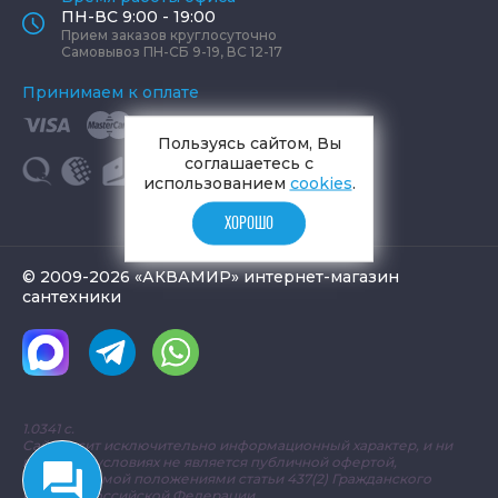
ПН-ВС 9:00 - 19:00
Прием заказов круглосуточно
Самовывоз ПН-СБ 9-19, ВС 12-17
Принимаем к оплате
Пользуясь сайтом, Вы
соглашаетесь с
использованием
cookies
.
ХОРОШО
© 2009-2026 «АКВАМИР» интернет-магазин
сантехники
1.0341 с.
Сайт носит исключительно информационный характер, и ни
при каких условиях не является публичной офертой,
определяемой положениями статьи 437(2) Гражданского
кодекса Российской Федерации.