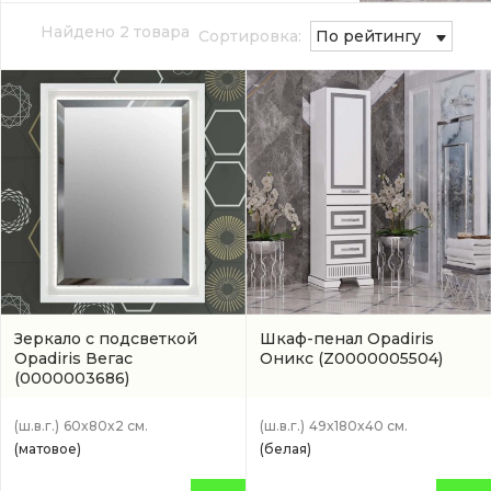
Найдено 2 товара
Сортировка:
По рейтингу
Зеркало с подсветкой
Шкаф-пенал Opadiris
Opadiris Вегас
Оникс
(Z0000005504)
(0000003686)
(ш.в.г.)
60x80x2 см.
(ш.в.г.)
49x180x40 см.
(матовое)
(белая)