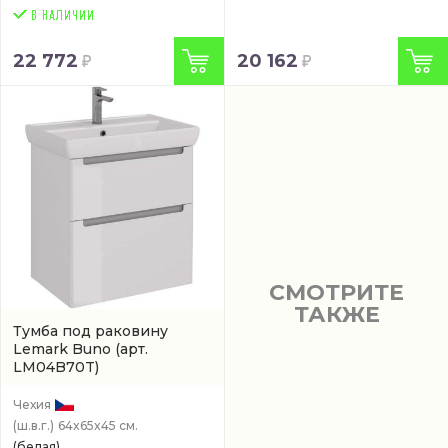
22 772
20 162
СМОТРИТЕ
ТАКЖЕ
Тумба под раковину
Lemark Buno
(арт.
LM04B70T)
Чехия
(ш.в.г.)
64x65x45 см.
(белая)