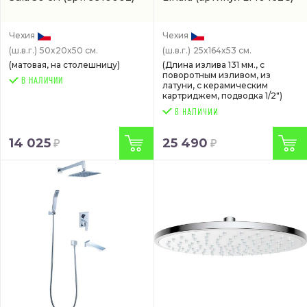
Чехия
Чехия
(ш.в.г.)
50x20x50 см.
(ш.в.г.)
25x164x53 см.
(матовая, на столешницу)
(Длина излива 131 мм., с
поворотным изливом, из
В НАЛИЧИИ
латуни, с керамическим
картриджем, подводка 1/2")
14 025
25 490