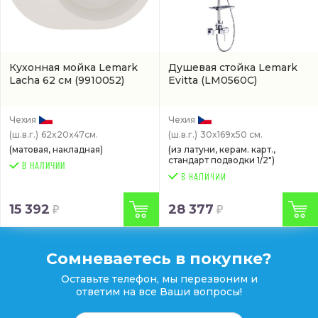
Кухонная мойка Lemark
Душевая стойка Lemark
Lacha 62 см
(9910052)
Evitta
(LM0560C)
Чехия
Чехия
(ш.в.г.)
62x20x47см.
(ш.в.г.)
30x169x50 см.
(матовая, накладная)
(из латуни, керам. карт.,
стандарт подводки 1/2")
В НАЛИЧИИ
15 392
28 377
Сомневаетесь в покупке?
Оставьте телефон, мы перезвоним и
ответим на все Ваши вопросы!