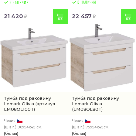
В НАЛИЧИИ
21 420
22 457
Тумба под раковину
Тумба под раковину
Lemark Olivia
(артикул
Lemark Olivia
LM08OL100T)
(LM08OL80T)
Чехия
Чехия
(ш.в.г.)
96x54x45 см.
(ш.в.г.)
75x54x45см.
(белая)
(белая)