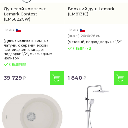
Душевой комплект
Верхний душ Lemark
Lemark Contest
(LM8131C)
(LM5822CW)
Чехия
Чехия
(ш.в.г.)
26x6x26 см.
(Длина излива 181 мм., из
(матовый, подвод воды на 1/2")
латуни, с керамическим
картриджем, стандарт
подводки 1/2", с каскадным
изливом)
В НАЛИЧИИ
39 729
1 840