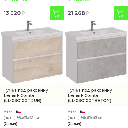
В НАЛИЧИИ
13 920
21 268
Тумба под раковину
Тумба под раковину
Lemark Combi
Lemark Combi
(LM03C100TDUB)
(LM03C100TBETON)
Чехия
Чехия
(ш.в.г.)
99x65x45 см.
(ш.в.г.)
96x65x45 см
(белая)
(белая)