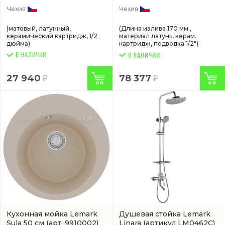
Чехия
Чехия
(матовый, латунный,
(Длина излива 170 мм.,
керамический картридж, 1/2
материал латунь, керам.
дюйма)
картридж, подводка 1/2")
В НАЛИЧИИ
27 940
78 377
Кухонная мойка Lemark
Душевая стойка Lemark
Sula 50 см
(арт. 9910002)
Linara
(артикул LM0462C)