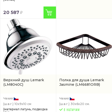
20 587
Верхний душ Lemark
Полкa для душа Lemark
(LM8040C)
Jasmine
(LM6681ORB)
Чехия
Чехия
(ш.в.г.)
10x9x10 см
(ш.в.г.)
30x6x20 см.
(материал латунь, подводка