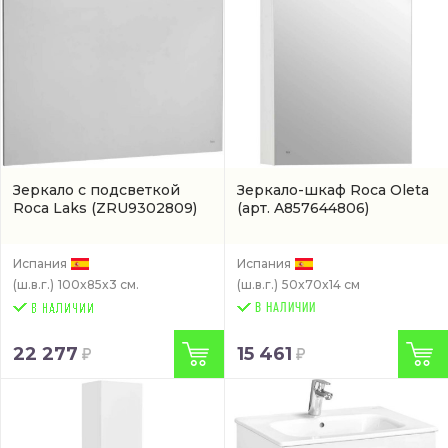
Зеркало с подсветкой
Зеркало-шкаф Roca Oleta
Roca Laks
(ZRU9302809)
(арт. A857644806)
Испания
Испания
(ш.в.г.)
100x85x3 см.
(ш.в.г.)
50x70x14 см
В НАЛИЧИИ
22 277
15 461