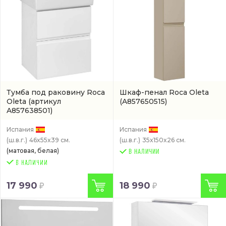
Тумба под раковину Roca
Шкаф-пенал Roca Oleta
Oleta
(артикул
(A857650515)
A857638501)
Испания
Испания
(ш.в.г.)
46x55x39 см.
(ш.в.г.)
35x150x26 см.
(матовая, белая)
В НАЛИЧИИ
17 990
18 990