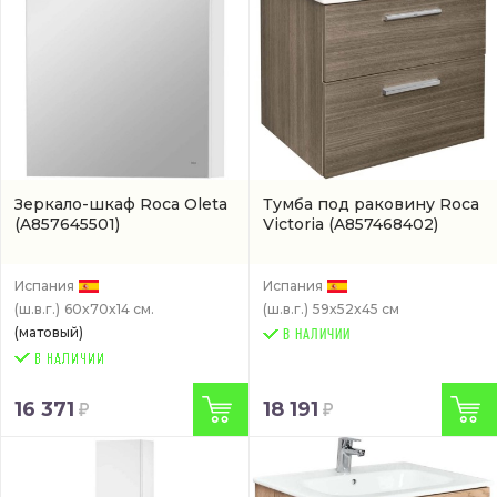
Зеркало-шкаф Roca Oleta
Тумба под раковину Roca
(A857645501)
Victoria
(A857468402)
Испания
Испания
(ш.в.г.)
60x70x14 см.
(ш.в.г.)
59x52x45 см
(матовый)
В НАЛИЧИИ
16 371
18 191