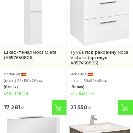
Шкаф-пенал Roca Oleta
Тумба под раковину Roca
(A857650806)
Victoria
(артикул
A857468806)
Испания
Испания
(ш.в.г.)
35x150x26 см.
(ш.в.г.)
59x52x45см.
(белая)
(белая)
В НАЛИЧИИ
17 281
21 550