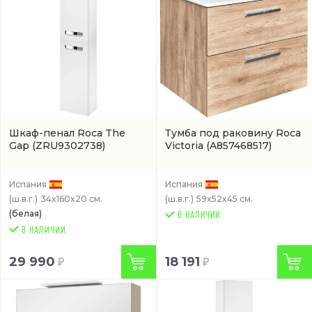
Шкаф-пенал Roca The
Тумба под раковину Roca
Gap
(ZRU9302738)
Victoria
(A857468517)
Испания
Испания
(ш.в.г.)
34x160x20 см.
(ш.в.г.)
59x52x45 см.
(белая)
В НАЛИЧИИ
29 990
18 191