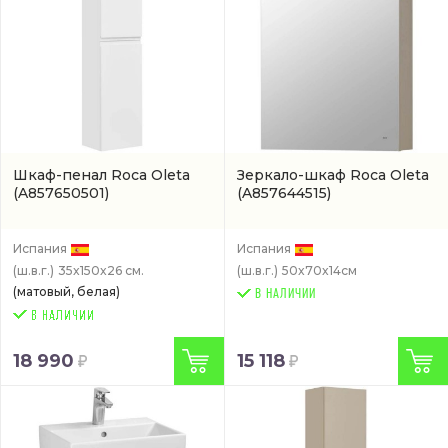
Шкаф-пенал Roca Oleta
Зеркало-шкаф Roca Oleta
(A857650501)
(A857644515)
Испания
Испания
(ш.в.г.)
35x150x26 см.
(ш.в.г.)
50x70x14см
(матовый, белая)
В НАЛИЧИИ
18 990
15 118