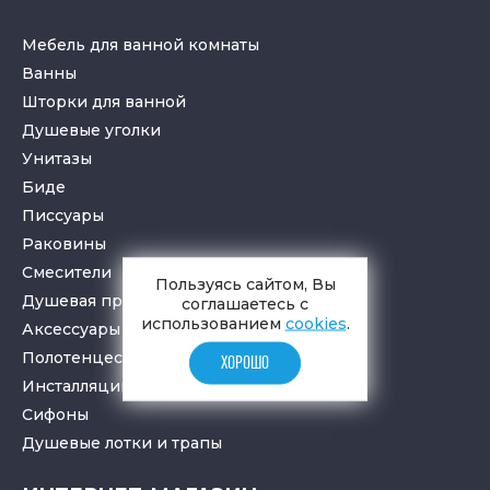
Мебель для ванной комнаты
Ванны
Шторки для ванной
Душевые уголки
Унитазы
Биде
Писсуары
Раковины
Смесители
Пользуясь сайтом, Вы
Душевая программа
соглашаетесь с
использованием
cookies
.
Аксессуары в ванную
Полотенцесушители
ХОРОШО
Инсталляции для санузлов
Cифоны
Душевые лотки
и
трапы