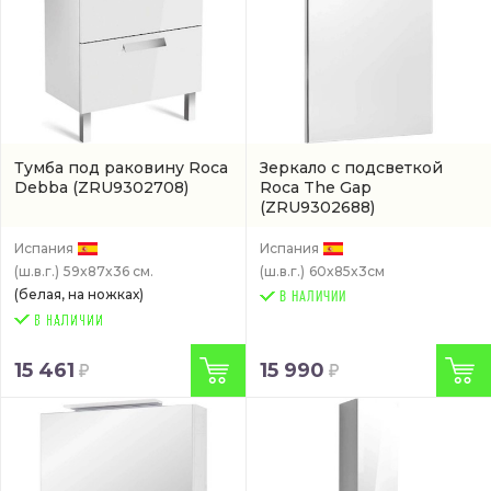
Тумба под раковину Roca
Зеркало с подсветкой
Debba
(ZRU9302708)
Roca The Gap
(ZRU9302688)
Испания
Испания
(ш.в.г.)
59x87x36 см.
(ш.в.г.)
60x85x3см
(белая, на ножках)
В НАЛИЧИИ
15 461
15 990