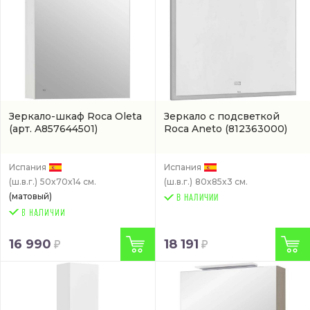
Зеркало-шкаф Roca Oleta
Зеркало с подсветкой
(арт. A857644501)
Roca Aneto
(812363000)
Испания
Испания
(ш.в.г.)
50x70x14 см.
(ш.в.г.)
80x85x3 см.
(матовый)
В НАЛИЧИИ
16 990
18 191