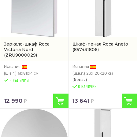
Зеркало-шкаф Roca
Шкаф-пенал Roca Aneto
Victoria Nord
(857431806)
(ZRU9000029)
Испания
Испания
(ш.в.г.)
61x81x14 см.
(ш.в.г.)
23x120x20 см
(белая)
В НАЛИЧИИ
12 990
13 641