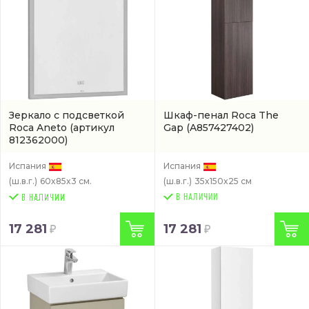
Зеркало с подсветкой
Шкаф-пенал Roca The
Roca Aneto
(артикул
Gap
(A857427402)
812362000)
Испания
Испания
(ш.в.г.)
60x85x3 см.
(ш.в.г.)
35x150x25 см
В НАЛИЧИИ
17 281
17 281