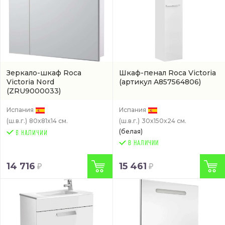
Зеркало-шкаф Roca
Шкаф-пенал Roca Victoria
Victoria Nord
(артикул A857564806)
(ZRU9000033)
Испания
Испания
(ш.в.г.)
80x81x14 см.
(ш.в.г.)
30x150x24 см.
(белая)
В НАЛИЧИИ
14 716
15 461