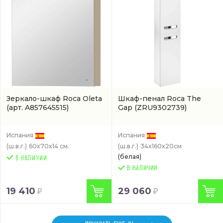
Зеркало-шкаф Roca Oleta
Шкаф-пенал Roca The
(арт. A857645515)
Gap
(ZRU9302739)
Испания
Испания
(ш.в.г.)
60x70x14 см.
(ш.в.г.)
34x160x20см
(белая)
В НАЛИЧИИ
19 410
29 060