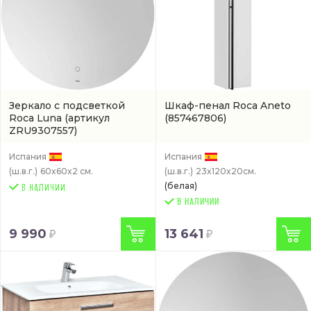
Зеркало с подсветкой
Шкаф-пенал Roca Aneto
Roca Luna
(артикул
(857467806)
ZRU9307557)
Испания
Испания
(ш.в.г.)
60x60x2 см.
(ш.в.г.)
23x120x20см.
(белая)
В НАЛИЧИИ
9 990
13 641