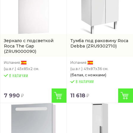
Зеркало с подсветкой
Тумба под раковину Roca
Roca The Gap
Debba
(ZRU9302710)
(ZRU9000090)
Испания
Испания
(ш.в.г.)
45x85x2 см.
(ш.в.г.)
49x87x36 см.
(белая, с ножками)
В НАЛИЧИИ
7 990
11 618