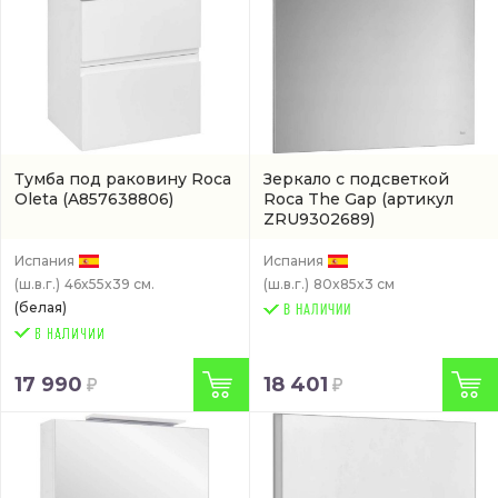
Тумба под раковину Roca
Зеркало с подсветкой
Oleta
(A857638806)
Roca The Gap
(артикул
ZRU9302689)
Испания
Испания
(ш.в.г.)
46x55x39 см.
(ш.в.г.)
80x85x3 см
(белая)
В НАЛИЧИИ
17 990
18 401