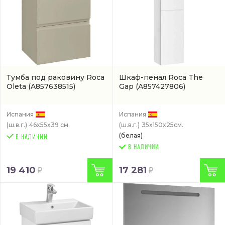
Тумба под раковину Roca
Шкаф-пенал Roca The
Oleta
(A857638515)
Gap
(A857427806)
Испания
Испания
(ш.в.г.)
46x55x39 см.
(ш.в.г.)
35x150x25см.
(белая)
В НАЛИЧИИ
19 410
17 281