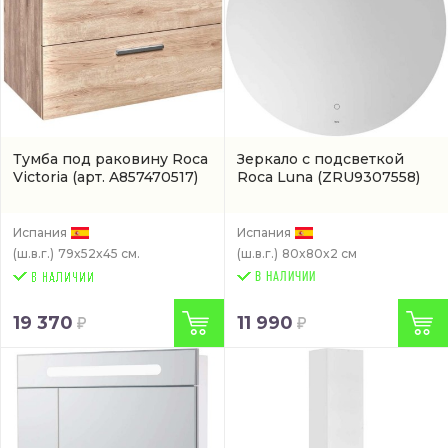
Тумба под раковину Roca
Зеркало с подсветкой
Victoria
(арт. A857470517)
Roca Luna
(ZRU9307558)
Испания
Испания
(ш.в.г.)
79x52x45 см.
(ш.в.г.)
80x80x2 см
В НАЛИЧИИ
19 370
11 990