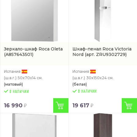
Зеркало-шкаф Roca Oleta
Шкаф-пенал Roca Victoria
(A857643501)
Nord
(арт. ZRU9302729)
Испания
Испания
(ш.в.г.)
50x70x14 см.
(ш.в.г.)
30x150x24 см.
(матовый)
(белая)
В НАЛИЧИИ
16 990
19 617