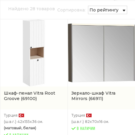
Найдено 28 товаров
Сортировка:
По рейтингу
Шкаф-пенал Vitra Root
Зеркало-шкаф Vitra
Groove
(69100)
Mirrors
(66911)
Турция
Турция
(ш.в.г.)
42x155x36 см.
(ш.в.г.)
82x70x16 см.
(матовый, белая)
В НАЛИЧИИ