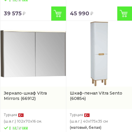
39 575
45 990
Зеркало-шкаф Vitra
Шкаф-пенал Vitra Sento
Mirrors
(66912)
(60854)
Турция
Турция
(ш.в.г.)
102x70x16 см.
(ш.в.г.)
40x175x35 см
(матовый, белая)