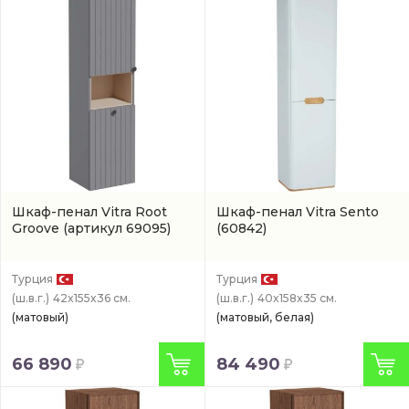
Шкаф-пенал Vitra Root
Шкаф-пенал Vitra Sento
Groove
(артикул 69095)
(60842)
Турция
Турция
(ш.в.г.)
42x155x36 см.
(ш.в.г.)
40x158x35 см.
(матовый)
(матовый, белая)
66 890
84 490