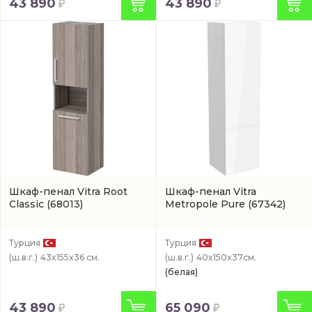
43 890
43 890
Шкаф-пенал Vitra Root
Шкаф-пенал Vitra
Classic
(68013)
Metropole Pure
(67342)
Турция
Турция
(ш.в.г.)
43x155x36 см.
(ш.в.г.)
40x150x37см.
(белая)
43 890
65 090