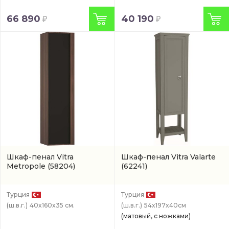
66 890
40 190
Шкаф-пенал Vitra
Шкаф-пенал Vitra Valarte
Metropole
(58204)
(62241)
Турция
Турция
(ш.в.г.)
40x160x35 см.
(ш.в.г.)
54x197x40см
(матовый, с ножками)