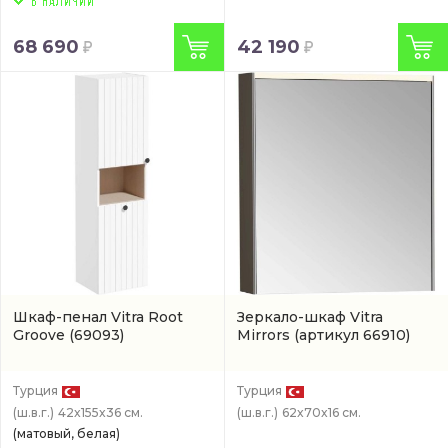
68 690
42 190
Шкаф-пенал Vitra Root
Зеркало-шкаф Vitra
Groove
(69093)
Mirrors
(артикул 66910)
Турция
Турция
(ш.в.г.)
42x155x36 см.
(ш.в.г.)
62x70x16 см.
(матовый, белая)