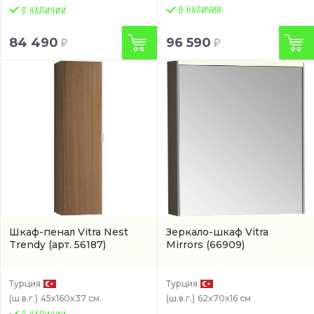
В НАЛИЧИИ
84 490
96 590
Шкаф-пенал Vitra Nest
Зеркало-шкаф Vitra
Trendy
(арт. 56187)
Mirrors
(66909)
Турция
Турция
(ш.в.г.)
45x160x37 см.
(ш.в.г.)
62x70x16 см