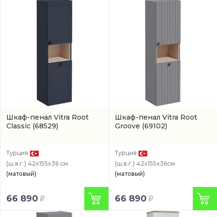
Шкаф-пенал Vitra Root
Шкаф-пенал Vitra Root
Classic
(68529)
Groove
(69102)
Турция
Турция
(ш.в.г.)
42x155x36 см.
(ш.в.г.)
42x155x36см
(матовый)
(матовый)
66 890
66 890