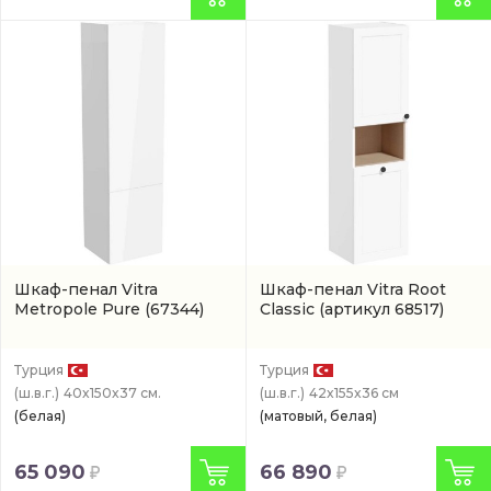
Шкаф-пенал Vitra
Шкаф-пенал Vitra Root
Metropole Pure
(67344)
Classic
(артикул 68517)
Турция
Турция
(ш.в.г.)
40x150x37 см.
(ш.в.г.)
42x155x36 см
(белая)
(матовый, белая)
65 090
66 890