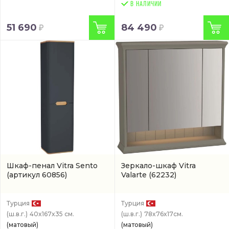
В НАЛИЧИИ
51 690
84 490
Шкаф-пенал Vitra Sento
Зеркало-шкаф Vitra
(артикул 60856)
Valarte
(62232)
Турция
Турция
(ш.в.г.)
40x167x35 см.
(ш.в.г.)
78x76x17см.
(матовый)
(матовый)