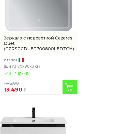
Зеркало с подсветкой Cezares
Duet
(CZRSPCDUET700800LEDTCH)
Италия
(ш.в.г.)
70x80x3 см.
14 200
13 490