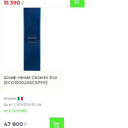
15 390
Шкаф-пенал Cezares Eco
(ECO15002ASCSPFP)
Италия
(ш.в.г.)
40x150x30 см
В НАЛИЧИИ
47 800