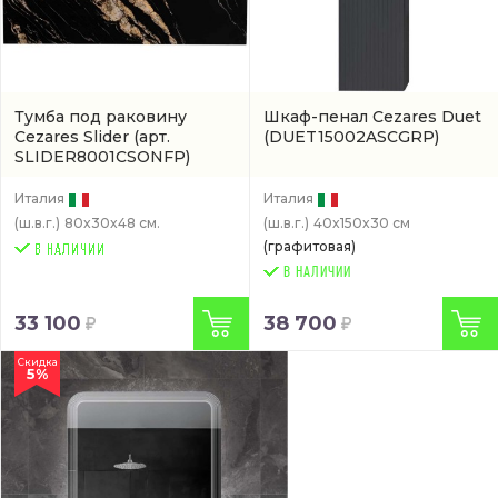
Тумба под раковину
Шкаф-пенал Cezares Duet
Cezares Slider
(арт.
(DUET15002ASCGRP)
SLIDER8001CSONFP)
Италия
Италия
(ш.в.г.)
80x30x48 см.
(ш.в.г.)
40x150x30 см
(графитовая)
В НАЛИЧИИ
33 100
38 700
Скидка
5%