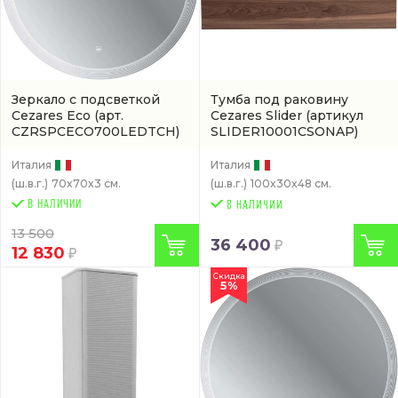
Зеркало с подсветкой
Тумба под раковину
Cezares Eco
(арт.
Cezares Slider
(артикул
CZRSPCECO700LEDTCH)
SLIDER10001CSONAP)
Италия
Италия
(ш.в.г.)
70x70x3 см.
(ш.в.г.)
100x30x48 см.
В НАЛИЧИИ
13 500
36 400
12 830
Скидка
5%