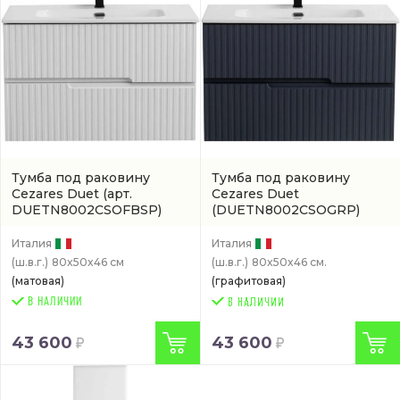
Тумба под раковину
Тумба под раковину
Cezares Duet
(арт.
Cezares Duet
DUETN8002CSOFBSP)
(DUETN8002CSOGRP)
Италия
Италия
(ш.в.г.)
80x50x46 см
(ш.в.г.)
80x50x46 см.
(матовая)
(графитовая)
В НАЛИЧИИ
43 600
43 600