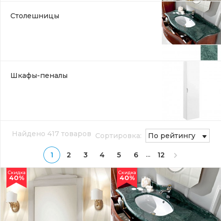
Столешницы
Шкафы-пеналы
Найдено 417 товаров
Сортировка:
По рейтингу
...
1
2
3
4
5
6
12
Скидка
Скидка
40%
40%