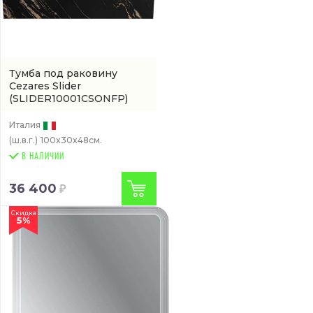
Тумба под раковину
Cezares Slider
(SLIDER10001CSONFP)
Италия
(ш.в.г.)
100x30x48см.
В НАЛИЧИИ
36 400
Скидка
5%