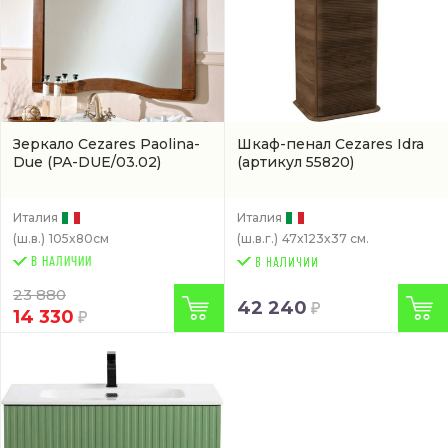
Зеркало Cezares Paolina-
Шкаф-пенал Cezares Idra
Due
(PA-DUE/03.02)
(артикул 55820)
Италия
Италия
(ш.в.)
105x80см
(ш.в.г.)
47x123x37 см.
В НАЛИЧИИ
23 880
42 240
14 330