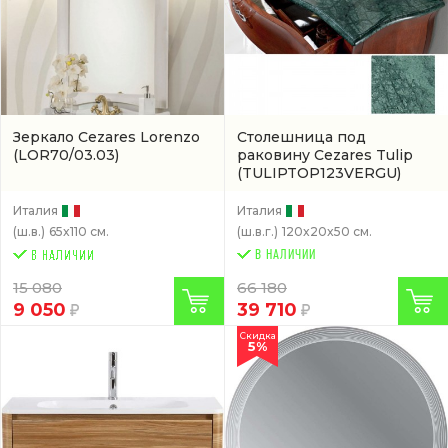
Зеркало Cezares Lorenzo
Столешница под
(LOR70/03.03)
раковину Cezares Tulip
(TULIPTOP123VERGU)
Италия
Италия
(ш.в.)
65x110 см.
(ш.в.г.)
120x20x50 см.
В НАЛИЧИИ
15 080
66 180
9 050
39 710
Скидка
5%