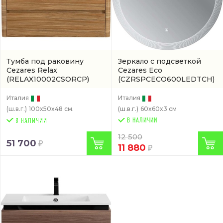
Тумба под раковину
Зеркало с подсветкой
Cezares Relax
Cezares Eco
(RELAX10002CSORCP)
(CZRSPCECO600LEDTCH)
Италия
Италия
(ш.в.г.)
100x50x48 см.
(ш.в.г.)
60x60x3 см
В НАЛИЧИИ
12 500
51 700
11 880