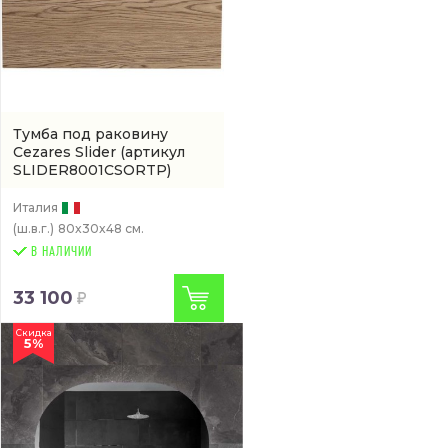
Тумба под раковину
Cezares Slider
(артикул
SLIDER8001CSORTP)
Италия
(ш.в.г.)
80x30x48 см.
В НАЛИЧИИ
33 100
Скидка
5%