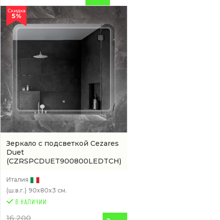
Скидка
5%
Зеркало с подсветкой Cezares
Duet
(CZRSPCDUET900800LEDTCH)
Италия
(ш.в.г.)
90x80x3 см.
16 200