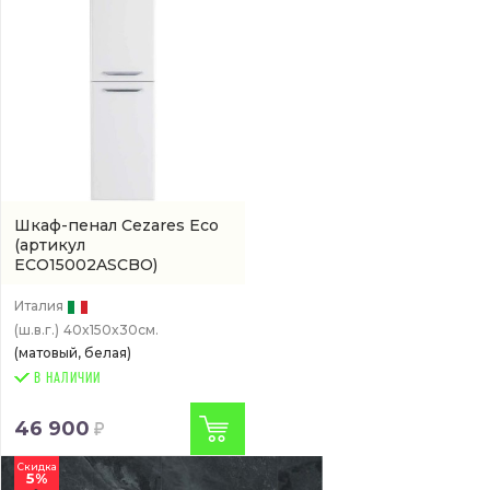
Шкаф-пенал Cezares Eco
(артикул
ECO15002ASCBO)
Италия
(ш.в.г.)
40x150x30см.
(матовый, белая)
В НАЛИЧИИ
46 900
Скидка
5%