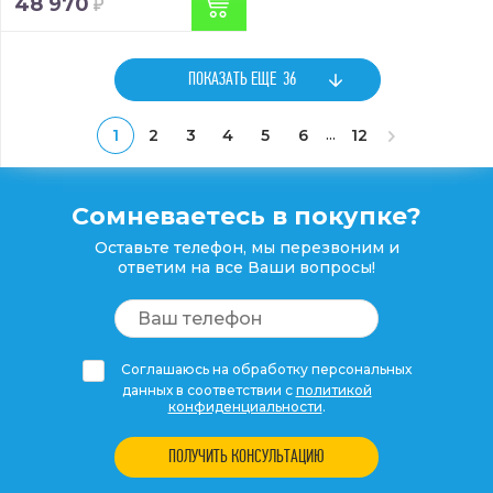
48 970
ПОКАЗАТЬ ЕЩЕ
36
...
1
2
3
4
5
6
12
Сомневаетесь в покупке?
Оставьте телефон, мы перезвоним и
ответим на все Ваши вопросы!
Соглашаюсь на обработку персональных
данных в соответствии с
политикой
конфиденциальности
.
ПОЛУЧИТЬ КОНСУЛЬТАЦИЮ