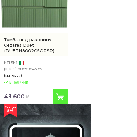
Тумба под раковину
Cezares Duet
(DUETN8002CSOPSP)
Италия
(ш.в.г.)
80x50x46 см.
(матовая)
В НАЛИЧИИ
43 600
Скидка
5%