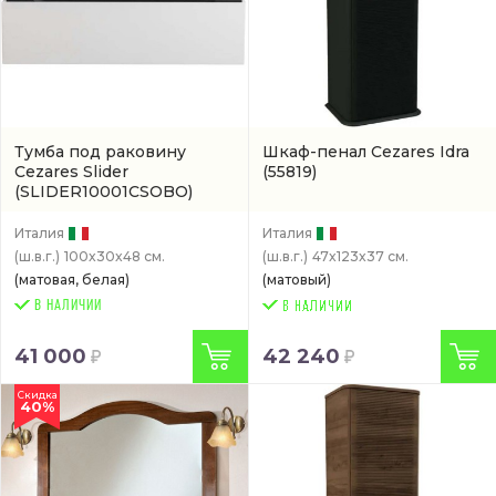
Тумба под раковину
Шкаф-пенал Cezares Idra
Cezares Slider
(55819)
(SLIDER10001CSOBO)
Италия
Италия
(ш.в.г.)
100x30x48 см.
(ш.в.г.)
47x123x37 см.
(матовая, белая)
(матовый)
В НАЛИЧИИ
41 000
42 240
Скидка
40%