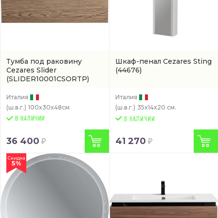
Тумба под раковину
Шкаф-пенал Cezares Sting
Cezares Slider
(44676)
(SLIDER10001CSORTP)
Италия
Италия
(ш.в.г.)
100x30x48см
(ш.в.г.)
35x14x20 см.
В НАЛИЧИИ
36 400
41 270
Скидка
5%