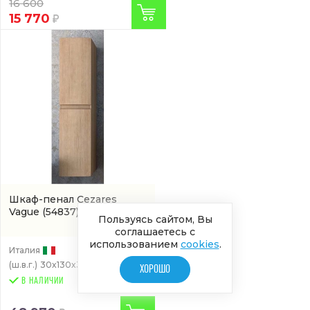
16 600
15 770
Шкаф-пенал Cezares
Vague
(54837)
Пользуясь сайтом, Вы
соглашаетесь с
использованием
cookies
.
Италия
(ш.в.г.)
30x130x39см
ХОРОШО
В НАЛИЧИИ