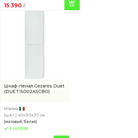
15 390
Шкаф-пенал Cezares Duet
(DUET15002ASCBO)
Италия
(ш.в.г.)
40x150x30 см.
(матовый, белая)
В НАЛИЧИИ