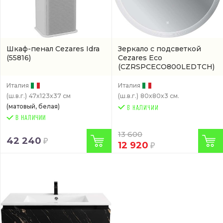
Шкаф-пенал Cezares Idra
Зеркало с подсветкой
(55816)
Cezares Eco
(CZRSPCECO800LEDTCH)
Италия
Италия
(ш.в.г.)
47x123x37 см
(ш.в.г.)
80x80x3 см.
(матовый, белая)
В НАЛИЧИИ
13 600
42 240
12 920