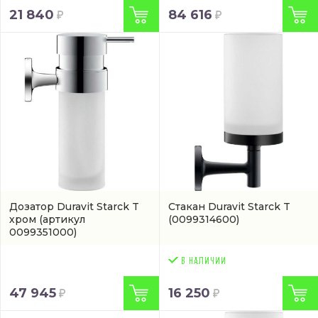
21 840
84 616
Дозатор Duravit Starck T
Стакан Duravit Starck T
хром
(артикул
(0099314600)
0099351000)
47 945
16 250