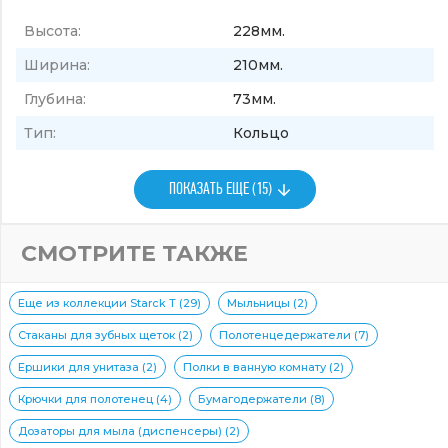
Высота:
228мм.
Ширина:
210мм.
Глубина:
73мм.
Тип:
Кольцо
ПОКАЗАТЬ ЕЩЕ (15)
СМОТРИТЕ ТАКЖЕ
Еще из коллекции Starck T (29)
Мыльницы (2)
Стаканы для зубных щеток (2)
Полотенцедержатели (7)
Ершики для унитаза (2)
Полки в ванную комнату (2)
Крючки для полотенец (4)
Бумагодержатели (8)
Дозаторы для мыла (диспенсеры) (2)