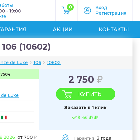
аботы
0
Вход
0 - 19:00
Регистрация
ква
ГАРАНТИЯ
АКЦИИ
КОНТАКТЫ
106 (10602)
nze de Luxe
106
10602
67504
2 750
КУПИТЬ
 de Luxe
Заказать в 1 клик
В НАЛИЧИИ
08.2026
от 700
3 года
Гарантия