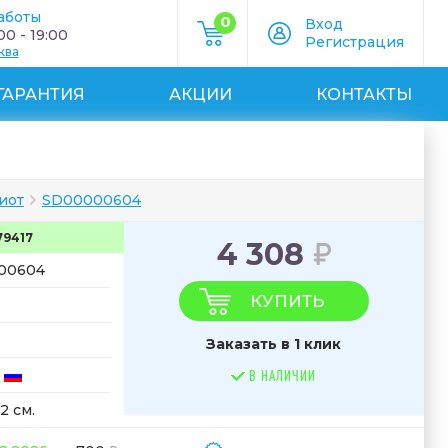
аботы
0
Вход
0 - 19:00
Регистрация
ква
ГАРАНТИЯ
АКЦИИ
КОНТАКТЫ
иот
SD00000604
79417
4 308
00604
КУПИТЬ
Заказать в 1 клик
В НАЛИЧИИ
2 см.