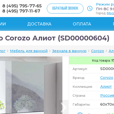
Режим р
8 (495) 795-77-65
ОБРАТНЫЙ ЗВОНОК
ПН-ВС 9:0
8 (495) 797-11-67
Город:
Мос
ИИ
ДОСТАВКА
ОПЛАТА
о Corozo Алиот (SD00000604)
лог
Мебель для ванной
Зеркала в ванную
Corozo
Ал
Код товара:
1
SD000
Артикул:
Corozo
Бренд:
Алиот
Коллекция:
Россия
Страна:
60x70x
Габариты: