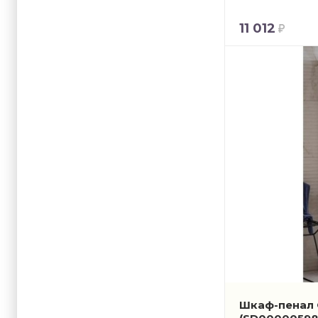
11 012
Шкаф-пенал 