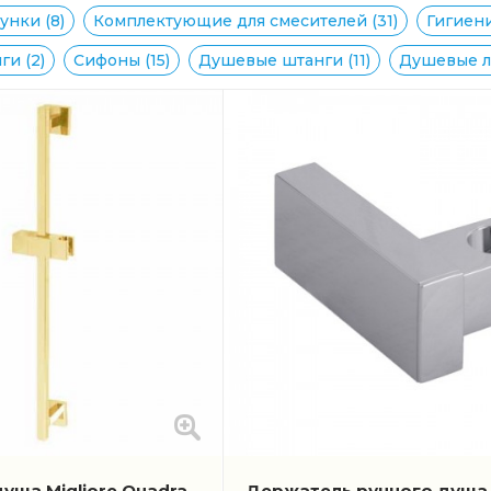
нки (8)
Комплектующие для смесителей (31)
Гигиени
и (2)
Сифоны (15)
Душевые штанги (11)
Душевые ле
уша Migliore Quadra
Держатель ручного душа 