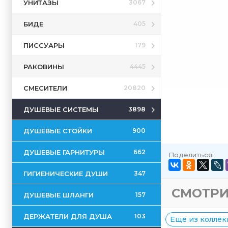
УНИТАЗЫ
3067
БИДЕ
405
ПИССУАРЫ
179
РАКОВИНЫ
4445
СМЕСИТЕЛИ
20820
ДУШЕВЫЕ СИСТЕМЫ
3898
ДУШЕВЫЕ СТОЙКИ
900
ДУШЕВЫЕ ГАРНИТУРЫ
662
Поделиться:
ГИГИЕНИЧЕСКИЕ ДУШИ
347
СМОТРИ
ДУШЕВЫЕ ШЛАНГИ
157
ДЕРЖАТЕЛИ ДЛЯ ДУША
103
Еще из коллекц