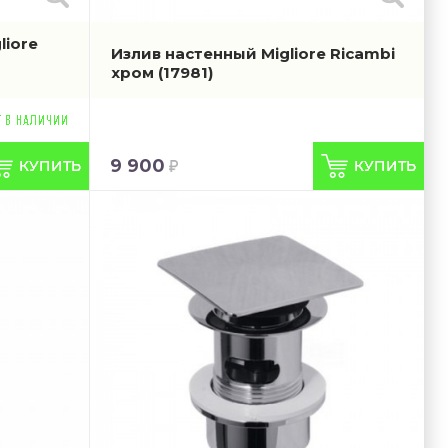
liore
Излив настенный Migliore Ricambi
хром
(17981)
9 900