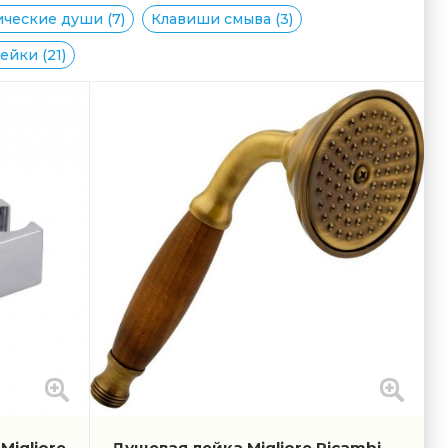
ческие души (7)
Клавиши смыва (3)
йки (21)
Migliore
Душевая лейка Migliore Ricambi