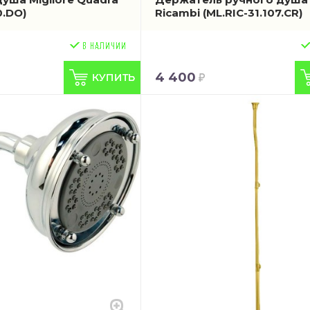
0.DO)
Ricambi
(ML.RIC-31.107.CR)
4 400