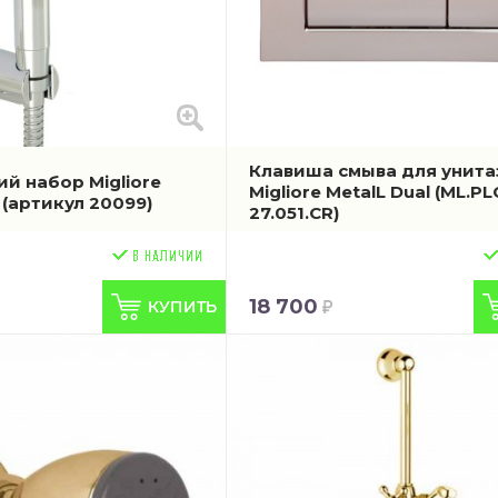
Клавиша смыва для унита
й набор Migliore
Migliore MetalL Dual
(ML.PL
м
(артикул 20099)
27.051.CR)
18 700