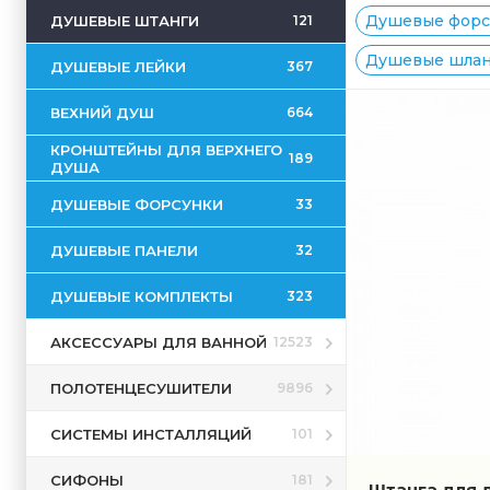
Душевые форсу
ДУШЕВЫЕ ШТАНГИ
121
Душевые шланг
ДУШЕВЫЕ ЛЕЙКИ
367
ВЕХНИЙ ДУШ
664
КРОНШТЕЙНЫ ДЛЯ ВЕРХНЕГО
189
ДУША
ДУШЕВЫЕ ФОРСУНКИ
33
ДУШЕВЫЕ ПАНЕЛИ
32
ДУШЕВЫЕ КОМПЛЕКТЫ
323
АКСЕССУАРЫ ДЛЯ ВАННОЙ
12523
ПОЛОТЕНЦЕСУШИТЕЛИ
9896
СИСТЕМЫ ИНСТАЛЛЯЦИЙ
101
СИФОНЫ
181
Штанга для д