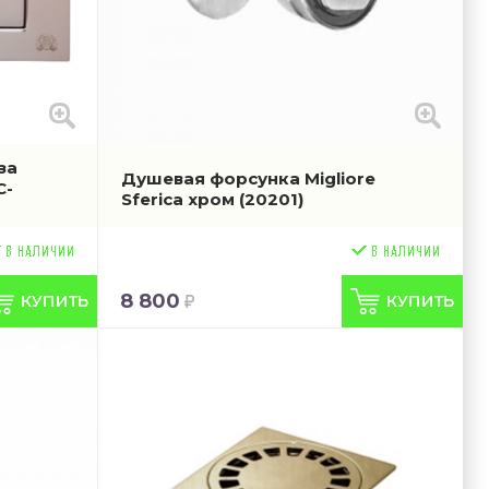
за
Душевая форсунка Migliore
C-
Sferica хром
(20201)
8 800