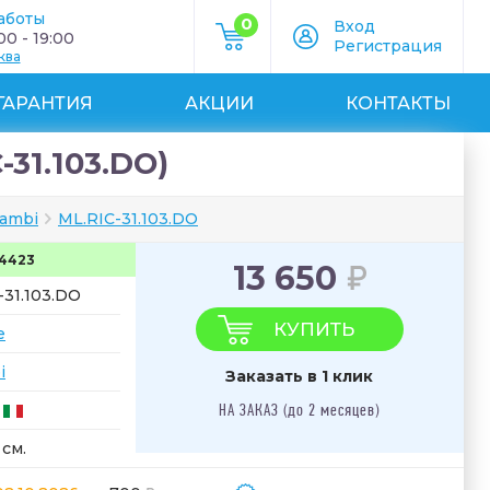
аботы
0
Вход
0 - 19:00
Регистрация
ква
ГАРАНТИЯ
АКЦИИ
КОНТАКТЫ
-31.103.DO)
cambi
ML.RIC-31.103.DO
4423
13 650
-31.103.DO
КУПИТЬ
e
i
Заказать в 1 клик
НА ЗАКАЗ (до 2 месяцев)
 см.