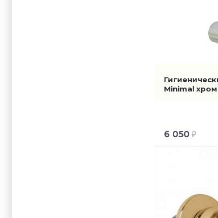
Гигиенически
Minimal хро
6 050