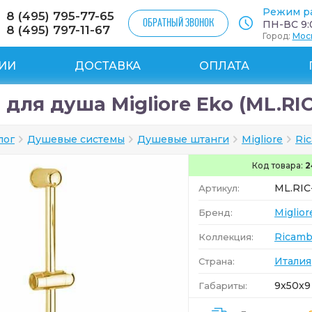
Режим р
8 (495) 795-77-65
ОБРАТНЫЙ ЗВОНОК
ПН-ВС 9:0
8 (495) 797-11-67
Город:
Мос
ИИ
ДОСТАВКА
ОПЛАТА
для душа Migliore Eko (ML.RIC
лог
Душевые системы
Душевые штанги
Migliore
Ri
Код товара:
2
ML.RIC
Артикул:
Miglior
Бренд:
Ricamb
Коллекция:
Италия
Страна:
9x50x9
Габариты: