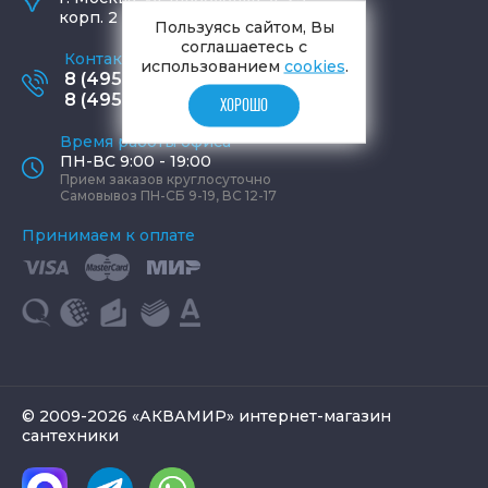
корп. 2
Пользуясь сайтом, Вы
соглашаетесь с
Контактные телефоны
использованием
cookies
.
8 (495) 795-77-65
8 (495) 797-11-67
ХОРОШО
Время работы офиса
ПН-ВС 9:00 - 19:00
Прием заказов круглосуточно
Самовывоз ПН-СБ 9-19, ВС 12-17
Принимаем к оплате
© 2009-2026 «АКВАМИР» интернет-магазин
сантехники