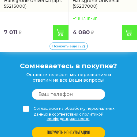
Hansgrohe Universal
(арт.
Hansgrohe Universal
55213000)
(55237000)
7 011
4 080
Показать еще (22)
Сомневаетесь в покупке?
Оставьте телефон, мы перезвоним и
ответим на все Ваши вопросы!
Соглашаюсь на обработку персональных
данных в соответствии с
политикой
конфиденциальности
.
ПОЛУЧИТЬ КОНСУЛЬТАЦИЮ