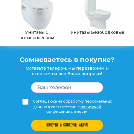
Унитазы С
Унитазы Безободковые
антивсплеском
Сомневаетесь в покупке?
Оставьте телефон, мы перезвоним и
ответим на все Ваши вопросы!
Соглашаюсь на обработку персональных
данных в соответствии с
политикой
конфиденциальности
.
ПОЛУЧИТЬ КОНСУЛЬТАЦИЮ