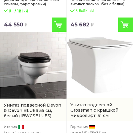
сливом, фарфоровый)
антивсплеском, без ободка)
В НАЛИЧИИ
44 550
45 682
Унитаз подвесной
Унитаз подвесной Devon
Grossman с крышкой
& Devon BLUES 55 см,
микролифт, 51 см,
белый
(IBWCSBLUES)
безободковый, белый с
антивсплеском
(GR4461S)
Германия
Италия
(д.ш.в.)
51x35x36 см.