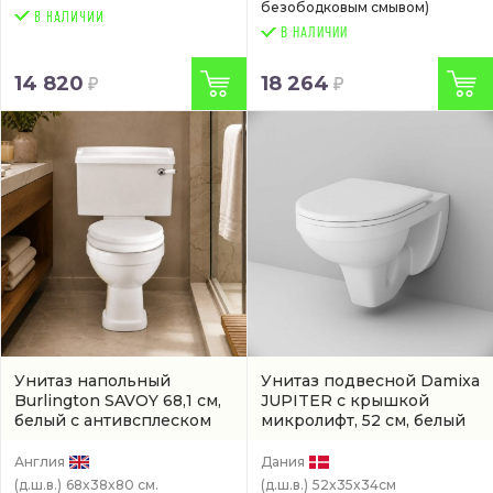
безободковым смывом)
В НАЛИЧИИ
14 820
18 264
Унитаз напольный
Унитаз подвесной Damixa
Burlington SAVOY 68,1 см,
JUPITER с крышкой
белый с антивсплеском
микролифт, 52 см, белый
(RP50)
(DX77C1738SC)
Англия
Дания
(д.ш.в.)
68x38x80 см.
(д.ш.в.)
52x35x34см