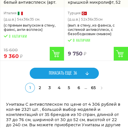
белый антивсплеск
(арт.
крышкой микролифт, 52
BB548CH)
см, безободковый, белый
(00078707)
Италия
Турция
(д.ш.в.)
54x36x35 см.
(д.ш.в.)
52x36x35см
(с прямым выпуском в стену,
(вып. в стену, из фаянса, с
фаянс, анти-всплеск)
системой антивсплеск, с
безободковым смывом)
В НАЛИЧИИ
15 600
9 750
9 360
ПОКАЗАТЬ ЕЩЕ
36
...
1
2
3
4
5
6
65
Унитазы С антивсплеском по цене от 4 306 рублей в
кол-ве 2321 шт. , большой выбор моделей и
комплектаций от 35 брендов из 10 стран, длиной от
37 до 76 см, шириной от 30 до 52 см, высотой от 22
до 240 см. Вы можете приобрести Унитазы и другие