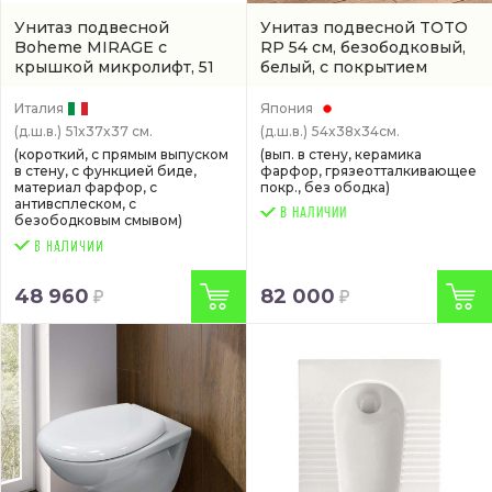
Унитаз подвесной
Унитаз подвесной TOTO
Boheme MIRAGE с
RP 54 см, безободковый,
крышкой микролифт, 51
белый, с покрытием
см, безободковый, белый
cefiontect
(CW552RY#XW)
антивсплеск
(9652)
Италия
Япония
(д.ш.в.)
51x37x37 см.
(д.ш.в.)
54x38x34см.
(короткий, с прямым выпуском
(вып. в стену, керамика
в стену, с функцией биде,
фарфор, грязеотталкивающее
материал фарфор, с
покр., без ободка)
антивсплеском, с
В НАЛИЧИИ
безободковым смывом)
48 960
82 000