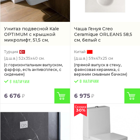
Унитаз подвесной Kale
Чаша Генуя Creo
OPTIMUM с крышкой
Ceramique ORLEANS 58,5
микролифт, 51,5 см,
см, белый с
безободковый, белый
антивсплеском
(артикул
антивсплеск
(00077285)
SQ9000)
Турция
Китай
(д.ш.в.)
52x35x40 см.
(д.ш.в.)
59x47x25 см
(с горизонтальным выпуском,
(прямой выпуск в стену,
фарфор, есть антивсплеск, с
фаянсовая керамика, с
сиденьем)
верхним смывным бачком)
В НАЛИЧИИ
6 676
6 975
Скидка
30%