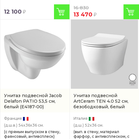
16 830
12 100
13 470
Унитаз подвесной Jacob
Унитаз подвесной
Delafon PATIO 53,5 см,
ArtCeram TEN 4.0 52 см,
белый
(E4187-00)
безободковый, белый
антивсплеск
(артикул
TEV006 01 00)
Франция
Италия
(д.ш.в.)
54x36x36 см.
(д.ш.)
52x36 см.
(с прямым выпуском в стену,
(вып. в стену, материал
фаянсовый, антивсплеск)
фарфор, с антивсплеском, с