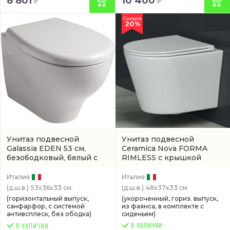
8 801
10 400
Скидка
20%
Унитаз подвесной
Унитаз подвесной
Galassia EDEN 53 см,
Ceramica Nova FORMA
безободковый, белый с
RIMLESS с крышкой
антивсплеском
(арт. 7212)
микролифт, 48 см,
безободковый, белый
Италия
Италия
антивсплеск
(CN3011)
(д.ш.в.)
53x36x33 см.
(д.ш.в.)
48x37x33 см
(горизонтальный выпуск,
(укороченный, гориз. выпуск,
санфарфор, с системой
из фаянса, в комплекте с
антивсплеск, без ободка)
сиденьем)
В НАЛИЧИИ