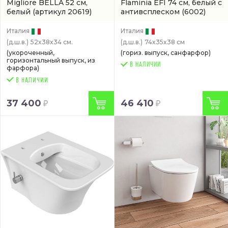
Migliore BELLA 52 см,
Flaminia EFI 74 см, белый с
белый
(артикул 20619)
антивсплеском
(6002)
Италия
Италия
(д.ш.в.)
52x38x34 см.
(д.ш.в.)
74x35x38 см
(укороченный,
(гориз. выпуск, санфарфор)
горизонтальный выпуск, из
В НАЛИЧИИ
фарфора)
37 400
46 410