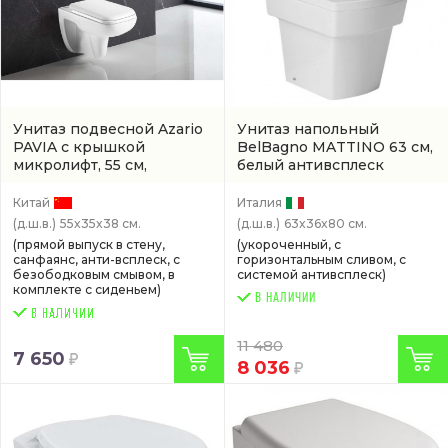
Унитаз подвесной Azario
Унитаз напольный
PAVIA с крышкой
BelBagno MATTINO 63 см,
микролифт, 55 см,
белый антивсплеск
безободковый, белый
(BB1060CPR)
(арт. AZ-2005)
Китай
Италия
(д.ш.в.)
55x35x38 см.
(д.ш.в.)
63x36x80 см.
(прямой выпуск в стену,
(укороченный, с
санфаянс, анти-всплеск, с
горизонтальным сливом, с
безободковым смывом, в
системой антивсплеск)
комплекте с сиденьем)
В НАЛИЧИИ
11 480
7 650
8 036