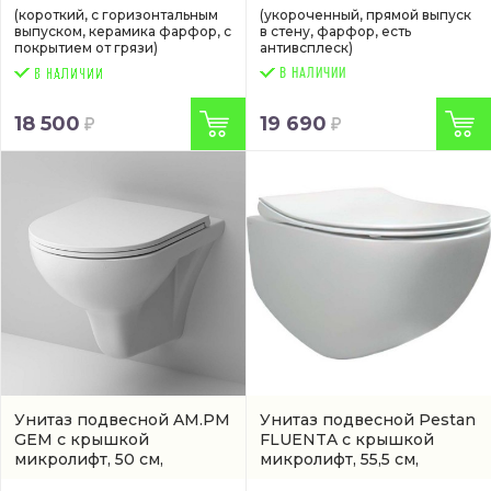
(короткий, с горизонтальным
(укороченный, прямой выпуск
выпуском, керамика фарфор, с
в стену, фарфор, есть
покрытием от грязи)
антивсплеск)
В НАЛИЧИИ
18 500
19 690
Унитаз подвесной AM.PM
Унитаз подвесной Pestan
GEM с крышкой
FLUENTA с крышкой
микролифт, 50 см,
микролифт, 55,5 см,
безободковый, белый
безободковый, белый