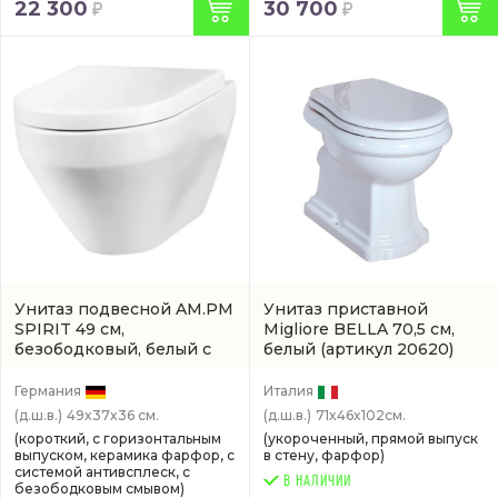
22 300
30 700
Унитаз подвесной AM.PM
Унитаз приставной
SPIRIT 49 см,
Migliore BELLA 70,5 см,
безободковый, белый с
белый
(артикул 20620)
антивсплеском
(C701700WH)
Германия
Италия
(д.ш.в.)
49x37x36 см.
(д.ш.в.)
71x46x102см.
(короткий, с горизонтальным
(укороченный, прямой выпуск
выпуском, керамика фарфор, с
в стену, фарфор)
системой антивсплеск, с
В НАЛИЧИИ
безободковым смывом)