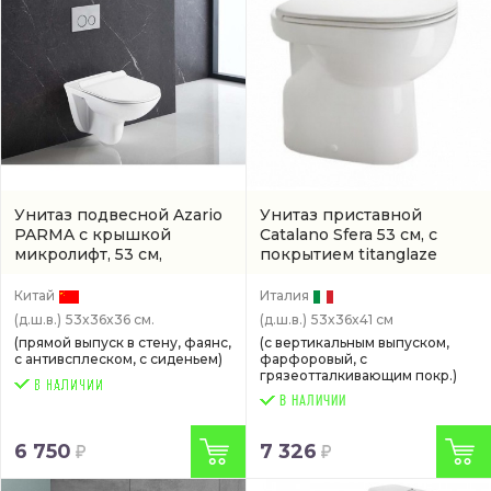
Унитаз подвесной Azario
Унитаз приставной
PARMA с крышкой
Catalano Sfera 53 см, с
микролифт, 53 см,
покрытием titanglaze
безободковый, белый
антивсплеск
(1VAS5300)
(AZ-2142)
Китай
Италия
(д.ш.в.)
53x36x36 см.
(д.ш.в.)
53x36x41 см
(прямой выпуск в стену, фаянс,
(с вертикальным выпуском,
с антивсплеском, с сиденьем)
фарфоровый, с
грязеотталкивающим покр.)
В НАЛИЧИИ
6 750
7 326