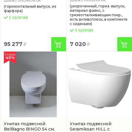
(д.ш.в.)
55x36x36 см.
(укороченный, гориз. выпуск,
(горизонтальный выпуск, из
материал фаянс, с
фарфора)
грязеотталкивающим покр.,
есть антивсплеск, в комплекте
с сиденьем)
В НАЛИЧИИ
95 277
7 020
Скидка
40%
Унитаз подвесной
Унитаз подвесной
BelBagno BINGO 54 см,
Seramiksan HILL с