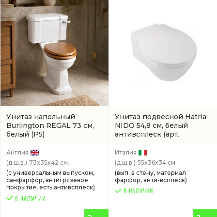
Унитаз напольный
Унитаз подвесной Hatria
Burlington REGAL 73 см,
NIDO 54,8 см, белый
белый
(P5)
антивсплеск
(арт.
01YXMD01)
Англия
Италия
(д.ш.в.)
73x35x42 см.
(д.ш.в.)
55x36x34 см
(с универсальным выпуском,
(вып. в стену, материал
санфарфор, антигрязевое
фарфор, анти-всплеск)
покрытие, есть антивсплеск)
В НАЛИЧИИ