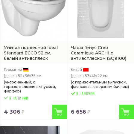
Унитаз подвесной Ideal
Чаша Генуя Creo
Standard ECCO 52 см,
Ceramique ARCHI с
белый антивсплеск
антивсплеском
(SQ9100)
(W740601)
Германия
Китай
(д.ш.в.)
52x36x35 см.
(д.ш.в.)
53x41x22 см.
(укороченный, с
(с горизонтальным выпуском,
горизонтальным выпуском,
фаянсовая, с верхним бачком)
фарфор)
В НАЛИЧИИ
4 306
6 656