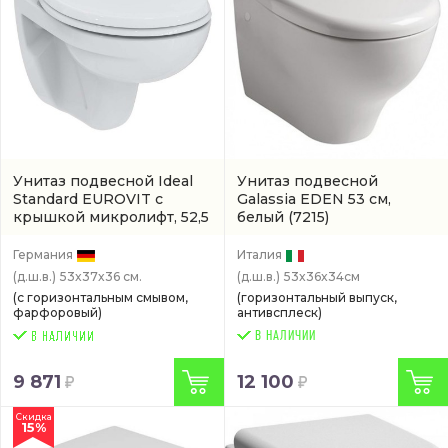
Унитаз подвесной Ideal
Унитаз подвесной
Standard EUROVIT с
Galassia EDEN 53 см,
крышкой микролифт, 52,5
белый
(7215)
см, белый антивсплеск
(K881201)
Германия
Италия
(д.ш.в.)
53x37x36 см.
(д.ш.в.)
53x36x34см
(с горизонтальным смывом,
(горизонтальный выпуск,
фарфоровый)
антивсплеск)
В НАЛИЧИИ
9 871
12 100
Скидка
15%