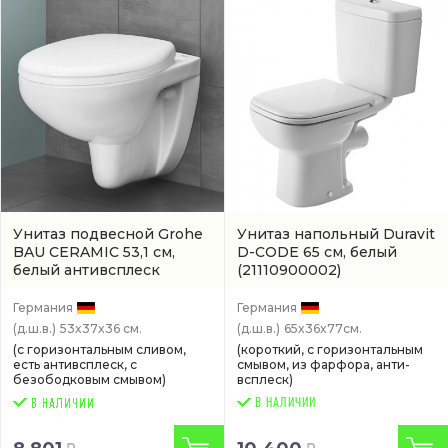
Унитаз подвесной Grohe
Унитаз напольный Duravit
BAU CERAMIC 53,1 см,
D-CODE 65 см, белый
белый антивсплеск
(21110900002)
(артикул 39427000)
Германия
Германия
(д.ш.в.)
53x37x36 см.
(д.ш.в.)
65x36x77см.
(с горизонтальным сливом,
(короткий, с горизонтальным
есть антивсплеск, с
смывом, из фарфора, анти-
безободковым смывом)
всплеск)
В НАЛИЧИИ