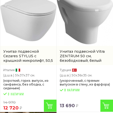
Унитаз подвесной
Унитаз подвесной Vitra
Cezares STYLUS с
ZENTRUM 50 см,
крышкой микролифт, 50,5
безободковый, белый
см, безободковый, белый
антивсплеск
(5795B003-
с антивсплеском
(артикул
0075)
Италия
Турция
CZR513THR)
(д.ш.в.)
51x37x37 см.
(д.ш.в.)
50x36x35 см.
(короткий, гориз. выпуск, из
(укороченный, с прямым
санфаянса, без ободка, с
выпуском в стену, из фарфора)
сиденьем)
В НАЛИЧИИ
14 970
13 690
12 720