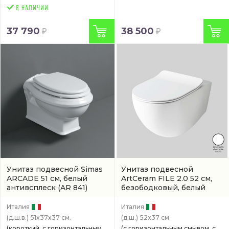
37 790
38 500
Унитаз подвесной Simas
Унитаз подвесной
ARCADE 51 см, белый
ArtCeram FILE 2.0 52 см,
антивсплеск
(AR 841)
безободковый, белый
антивсплеск
(FLV004 01
00)
Италия
Италия
(д.ш.в.)
51x37x37 см.
(д.ш.)
52x37 см
(короткий, с горизонтальным
(с горизонтальным смывом, с