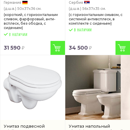
антивсплеск
(C901700SC)
антивсплеск
(арт.
Германия
Сербия
40006661)
(д.ш.в.)
50x37x36 см.
(д.ш.в.)
56x37x35 см.
(короткий, с горизонтальным
(с горизонтальным смывом, с
сливом, фарфоровый, анти-
системой антивсплеск, в
всплеск, без ободка, с
комплекте с сиденьем)
сиденьем)
В НАЛИЧИИ
31 590
34 500
Унитаз подвесной
Унитаз напольный