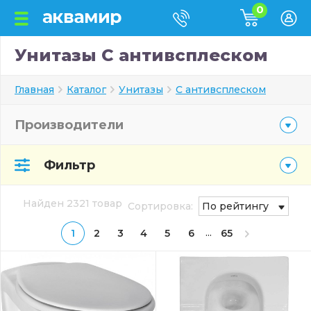
0
Унитазы С антивсплеском
Главная
Каталог
Унитазы
С антивсплеском
Производители
Фильтр
Найден 2321 товар
Сортировка:
По рейтингу
...
1
2
3
4
5
6
65