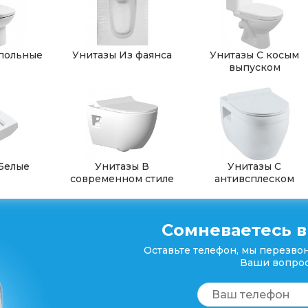
польные
Унитазы Из фаянса
Унитазы С косым
выпуском
Белые
Унитазы В
Унитазы С
современном стиле
антивсплеском
Сомневаетесь в
Оставьте телефон, мы перезвон
Ваши вопрос