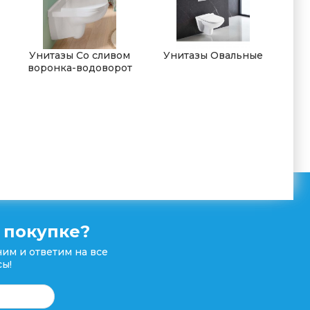
Унитазы Со сливом
Унитазы Овальные
воронка-водоворот
 покупке?
им и ответим на все
ы!