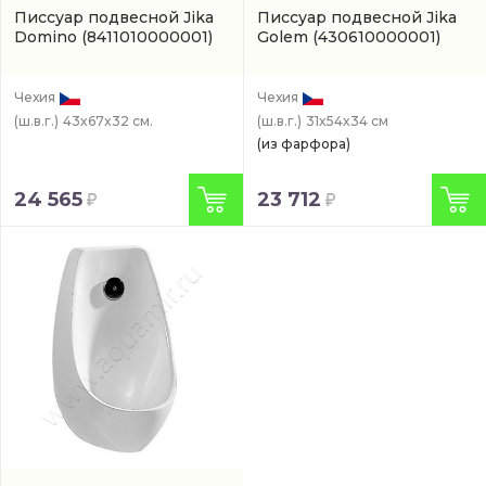
Писсуар подвесной Jika
Писсуар подвесной Jika
Domino
(8411010000001)
Golem
(430610000001)
Чехия
Чехия
(ш.в.г.)
43x67x32 см.
(ш.в.г.)
31x54x34 см
(из фарфора)
24 565
23 712