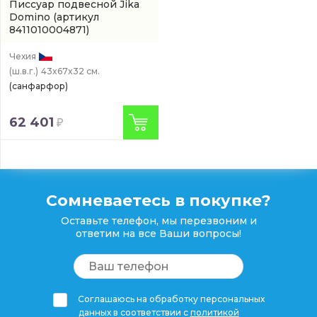
Писсуар подвесной Jika
Domino
(артикул
8411010004871)
Чехия
(ш.в.г.)
43x67x32 см.
(санфарфор)
62 401
Сомневаетесь в покупке?
Оставьте телефон, мы перезвоним и
ответим на все Ваши вопросы!
Соглашаюсь на обработку персональных
данных в соответствии с
политикой