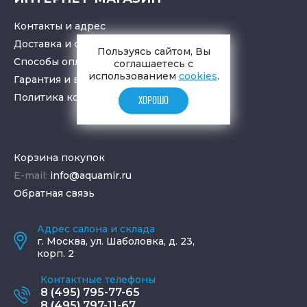
Контакты и адрес
Доставка и самовывоз
Пользуясь сайтом, Вы
Способы оплаты
соглашаетесь с
использованием
cookies
.
Гарантия и возврат товара
Политика конфиденциальности
ХОРОШО
Корзина покупок
E-mail:
info@aquamir.ru
Обратная связь
Адрес салона и склада
г.
Москва
,
ул. Шаболовка, д. 23,
корп. 2
Контактные телефоны
8 (495) 795-77-65
8 (495) 797-11-67