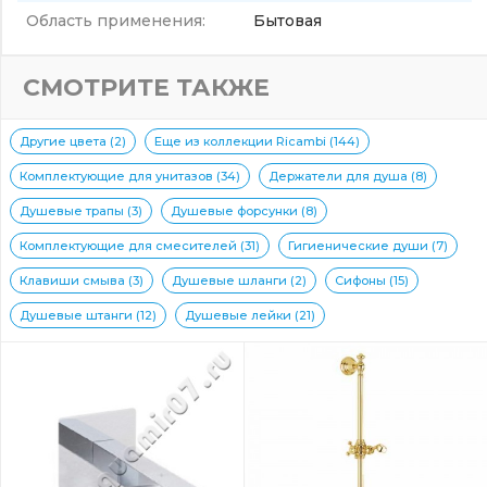
Область применения:
Бытовая
СМОТРИТЕ ТАКЖЕ
Другие цвета (2)
Еще из коллекции Ricambi (144)
Комплектующие для унитазов (34)
Держатели для душа (8)
Душевые трапы (3)
Душевые форсунки (8)
Комплектующие для смесителей (31)
Гигиенические души (7)
Клавиши смыва (3)
Душевые шланги (2)
Сифоны (15)
Душевые штанги (12)
Душевые лейки (21)