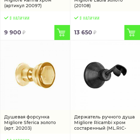
Migliore Karina хром
Migliore Laura золото
(артикул 20097)
(20108)
9 900
13 650
Душевая форсунка
Держатель ручного душа
Migliore Sferica золото
Migliore Ricambi хром
(арт. 20203)
состаренный
(ML.RIC-
31.742.CSCR)