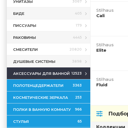
УНИТАЗЫ
3067
Stilhaus
БИДЕ
405
Cali
ПИССУАРЫ
179
РАКОВИНЫ
4445
Stilhaus
СМЕСИТЕЛИ
20820
Elite
ДУШЕВЫЕ СИСТЕМЫ
3898
АКСЕССУАРЫ ДЛЯ ВАННОЙ
12523
Stilhaus
Fluid
ПОЛОТЕНЦЕДЕРЖАТЕЛИ
3363
КОСМЕТИЧЕСКИЕ ЗЕРКАЛА
253
ПОЛКИ В ВАННУЮ КОМНАТУ
966
Подбор
СТУЛЬЯ
65
Коллекции