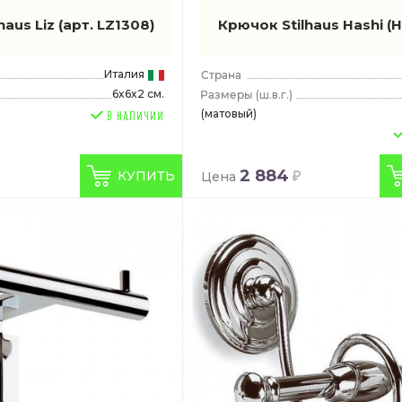
haus Liz
(арт. LZ1308)
Крючок Stilhaus Hashi
(H
Италия
6x6x2 см.
(ш.в.г.)
(матовый)
2 884
КУПИТЬ
Цена