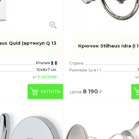
aus Quid
(артикул Q 13
Крючок Stilhaus Idra
(i 
Италия
10x8x7 см.
(ш.в.г.)
В НАЛИЧИИ
8 190
КУПИТЬ
Цена