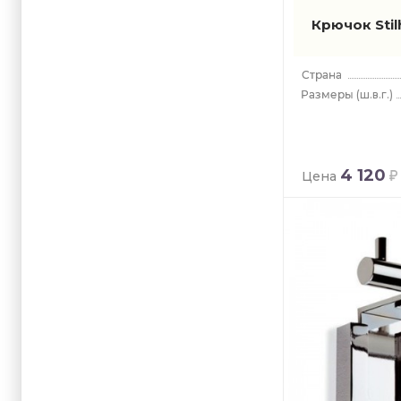
Крючок Stil
(ш.в.г.)
4 120
Цена