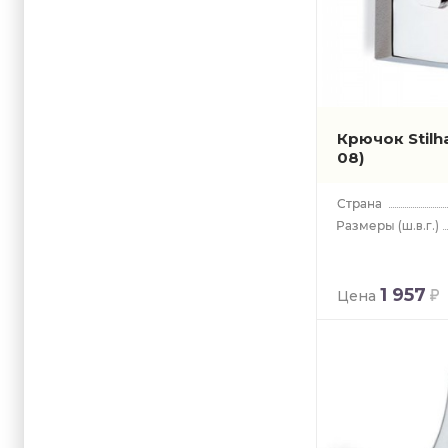
Крючок Stilh
08)
(ш.в.г.)
1 957
Цена