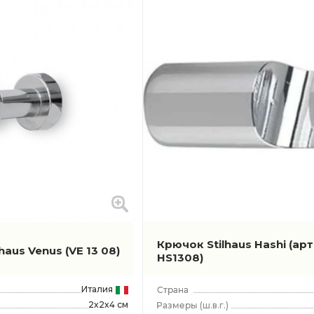
Крючок Stilhaus Hashi
(ар
lhaus Venus
(VE 13 08)
HS1308)
Италия
2x2x4 см
(ш.в.г.)