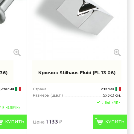
336)
Крючок Stilhaus Fluid
(FL 13 08)
Италия
Страна
Италия
Размеры
(ш.в.г.)
5x3x3 см.
В НАЛИЧИИ
1 133
КУПИТЬ
КУПИТЬ
Цена