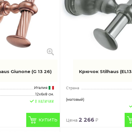
t
haus Giunone
(G 13 26)
Крючок Stilhaus
(EL1
Италия
12x6x8 см.
(матовый)
2 266
КУПИТЬ
Цена
ht