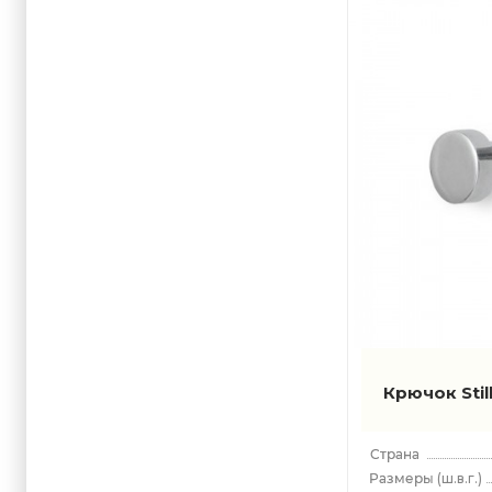
Urania
Venus
Zefiro
Крючок Sti
(ш.в.г.)