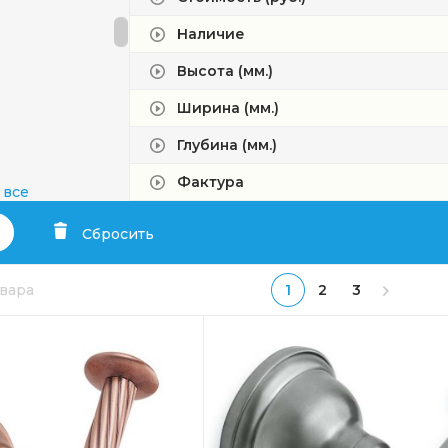
Наличие
Высота (мм.)
Ширина (мм.)
Глубина (мм.)
Фактура
 все
um
Сбросить
овара
1
2
3