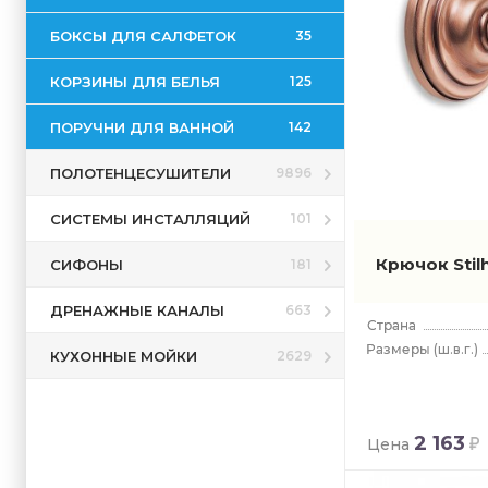
Liz
Marte
БОКСЫ ДЛЯ САЛФЕТОК
35
Medea
КОРЗИНЫ ДЛЯ БЕЛЬЯ
125
Mizar
Nemi
ПОРУЧНИ ДЛЯ ВАННОЙ
142
Noto
ПОЛОТЕНЦЕСУШИТЕЛИ
9896
Noto Ligh
Omega
СИСТЕМЫ ИНСТАЛЛЯЦИЙ
101
Opera
Крючок Stil
СИФОНЫ
181
Prisma
Quid
ДРЕНАЖНЫЕ КАНАЛЫ
663
Regal
(ш.в.г.)
КУХОННЫЕ МОЙКИ
2629
Rondo
Saturno
Smart
2 163
Цена
Smart Lig