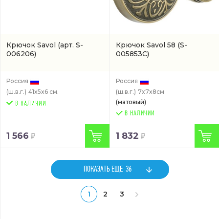
Крючок Savol
(арт. S-
Крючок Savol 58
(S-
006206)
005853C)
Россия
Россия
(ш.в.г.)
41x5x6 см.
(ш.в.г.)
7x7x8см
(матовый)
В НАЛИЧИИ
1 566
1 832
ПОКАЗАТЬ ЕЩЕ
36
1
2
3