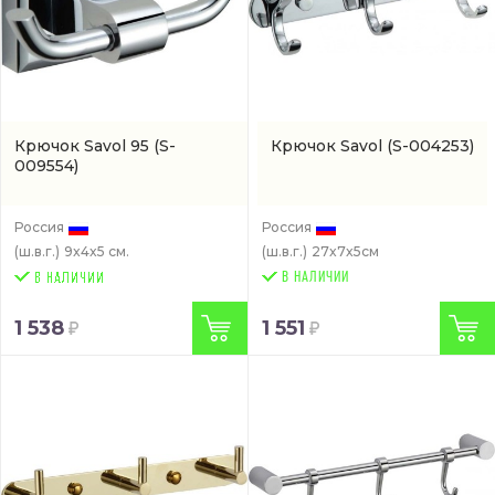
Крючок Savol 95
(S-
Крючок Savol
(S-004253)
009554)
Россия
Россия
(ш.в.г.)
9x4x5 см.
(ш.в.г.)
27x7x5см
В НАЛИЧИИ
1 538
1 551