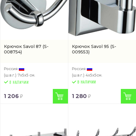
Крючок Savol 87
(S-
Крючок Savol 95
(S-
008754)
009553)
Россия
Россия
(ш.в.г.)
7x5x5 см.
(ш.в.г.)
4x5x5см.
В НАЛИЧИИ
1 206
1 280