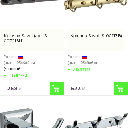
Крючок Savol
(арт. S-
Крючок Savol
(S-00113B)
007213H)
Россия
Россия
(ш.в.г.)
25x4x4 см.
(ш.в.г.)
25x9x6 см.
(матовый)
В НАЛИЧИИ
1 268
1 522