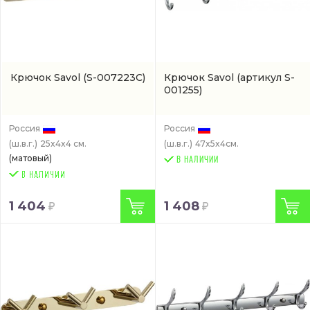
Крючок Savol
(S-007223C)
Крючок Savol
(артикул S-
001255)
Россия
Россия
(ш.в.г.)
25x4x4 см.
(ш.в.г.)
47x5x4см.
(матовый)
В НАЛИЧИИ
1 404
1 408