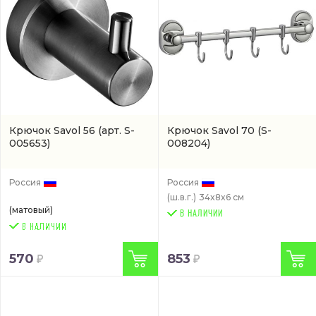
Крючок Savol 56
(арт. S-
Крючок Savol 70
(S-
005653)
008204)
Россия
Россия
(ш.в.г.)
34x8x6 см
(матовый)
В НАЛИЧИИ
570
853