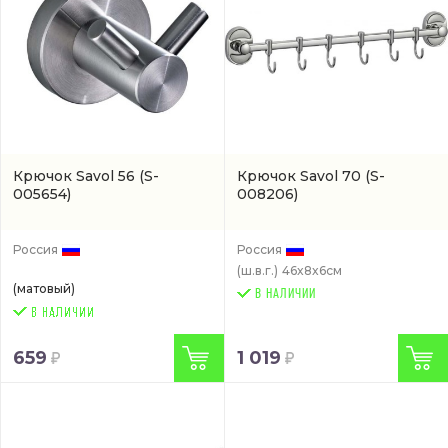
Крючок Savol 56
(S-
Крючок Savol 70
(S-
005654)
008206)
Россия
Россия
(ш.в.г.)
46x8x6см
(матовый)
В НАЛИЧИИ
659
1 019