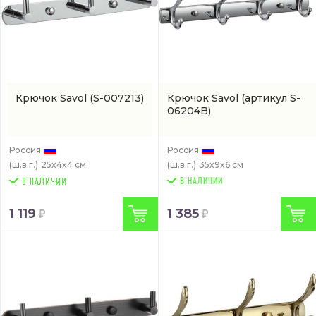
Крючок Savol
(S-007213)
Крючок Savol
(артикул S-
06204B)
Россия
Россия
(ш.в.г.)
25x4x4 см.
(ш.в.г.)
35x9x6 см
В НАЛИЧИИ
1 119
1 385