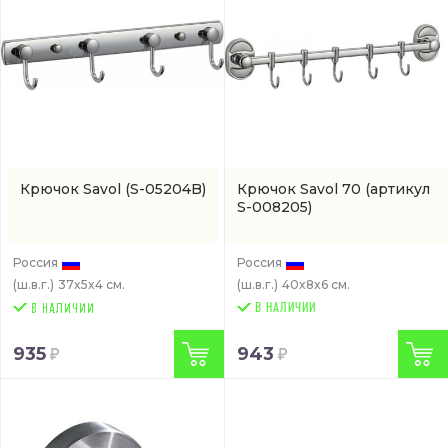
Крючок Savol
(S-05204B)
Крючок Savol 70
(артикул
S-008205)
Россия
Россия
(ш.в.г.)
37x5x4 см.
(ш.в.г.)
40x8x6 см.
В НАЛИЧИИ
935
943