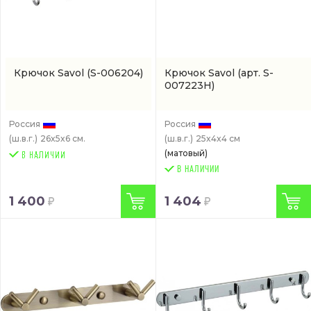
Крючок Savol
(S-006204)
Крючок Savol
(арт. S-
007223H)
Россия
Россия
(ш.в.г.)
26x5x6 см.
(ш.в.г.)
25x4x4 см
(матовый)
В НАЛИЧИИ
1 400
1 404