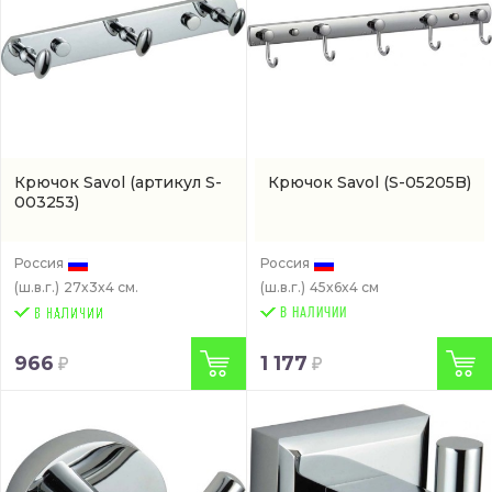
Крючок Savol
(артикул S-
Крючок Savol
(S-05205B)
003253)
Россия
Россия
(ш.в.г.)
27x3x4 см.
(ш.в.г.)
45x6x4 см
В НАЛИЧИИ
966
1 177