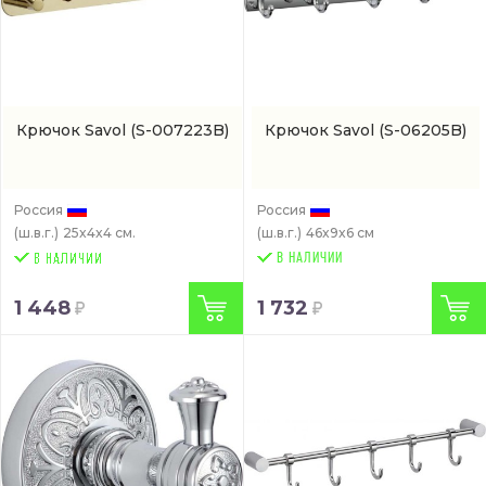
Крючок Savol
(S-007223B)
Крючок Savol
(S-06205B)
Россия
Россия
(ш.в.г.)
25x4x4 см.
(ш.в.г.)
46x9x6 см
В НАЛИЧИИ
1 448
1 732