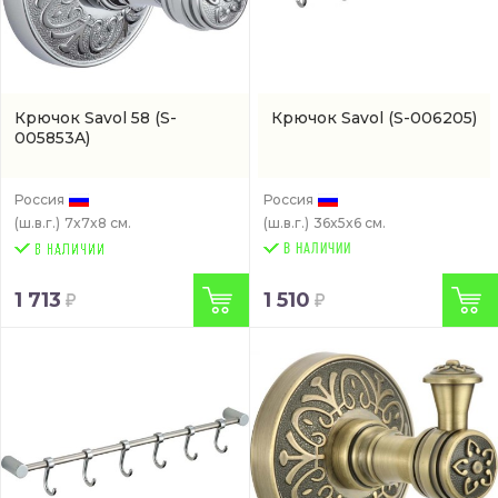
Крючок Savol 58
(S-
Крючок Savol
(S-006205)
005853A)
Россия
Россия
(ш.в.г.)
7x7x8 см.
(ш.в.г.)
36x5x6 см.
В НАЛИЧИИ
1 713
1 510