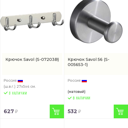
Крючок Savol
(S-07203B)
Крючок Savol 56
(S-
005653-1)
Россия
Россия
(ш.в.г.)
27x5x4 см.
(матовый)
В НАЛИЧИИ
627
532