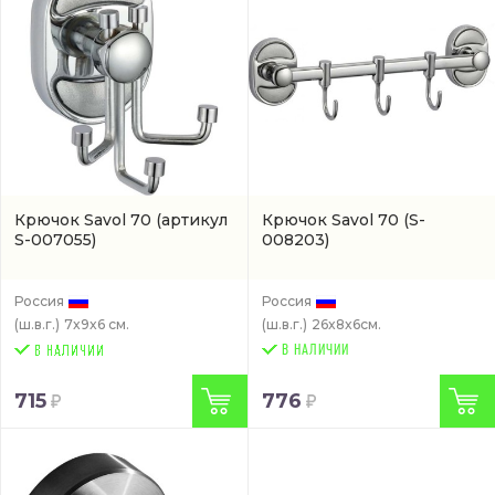
Крючок Savol 70
(артикул
Крючок Savol 70
(S-
S-007055)
008203)
Россия
Россия
(ш.в.г.)
7x9x6 см.
(ш.в.г.)
26x8x6см.
В НАЛИЧИИ
715
776