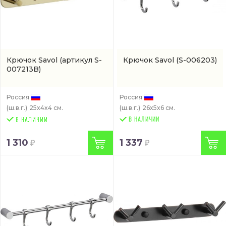
Крючок Savol
(артикул S-
Крючок Savol
(S-006203)
007213B)
Россия
Россия
(ш.в.г.)
25x4x4 см.
(ш.в.г.)
26x5x6 см.
В НАЛИЧИИ
1 310
1 337