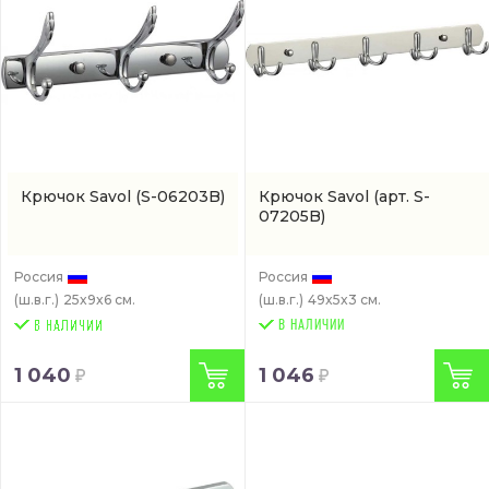
Крючок Savol
(S-06203B)
Крючок Savol
(арт. S-
07205B)
Россия
Россия
(ш.в.г.)
25x9x6 см.
(ш.в.г.)
49x5x3 см.
В НАЛИЧИИ
1 040
1 046