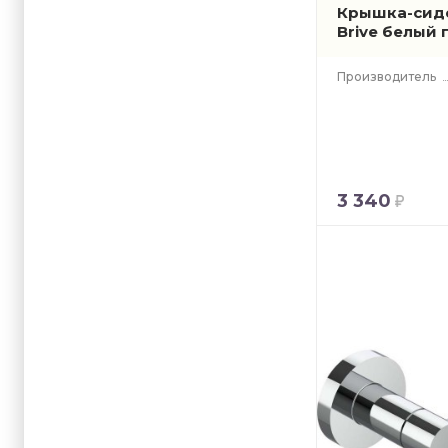
Крышка-сиде
Brive белый 
Производитель
3 340