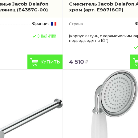
нье Jacob Delafon
Смеситель Jacob Delafon 
глянец
(E4357G-00)
хром
(арт. E98718CP)
Франция
Ф
(корпус латунь, с керамическим к
В НАЛИЧИИ
подвод воды на 1/2")
4 510
КУПИТЬ