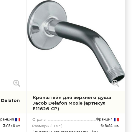
Кронштейн для верхнего душа
 Delafon
Jacob Delafon Moxie
(артикул
E11626-CP)
ранция
Франция
3x15x6 см
6x8x14 см.
(ш.в.г.)