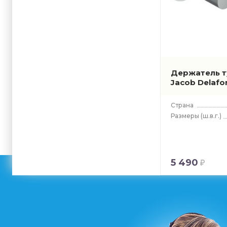
Держатель т
Jacob Delafo
Страна
Размеры
(ш.в.г.)
5 490