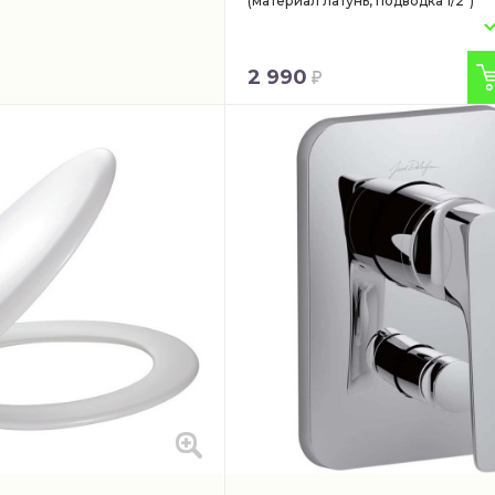
(материал латунь, подводка 1/2")
2 990