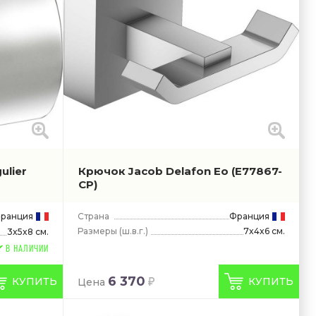
ulier
Крючок Jacob Delafon Eo
(E77867-
CP)
ранция
Страна
Франция
Размеры
(ш.в.г.)
7x4x6 см.
3x5x8 см.
В НАЛИЧИИ
6 370
КУПИТЬ
КУПИТЬ
Цена