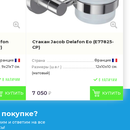
afon
Стакан Jacob Delafon Eo
(E77825-
)
CP)
ранция
Франция
9x21x7 см.
12x10x10 см.
(ш.в.г.)
(матовый)
В НАЛИЧИИ
7 050
КУПИТЬ
КУПИТЬ
 покупке?
им и ответим на все
ы!