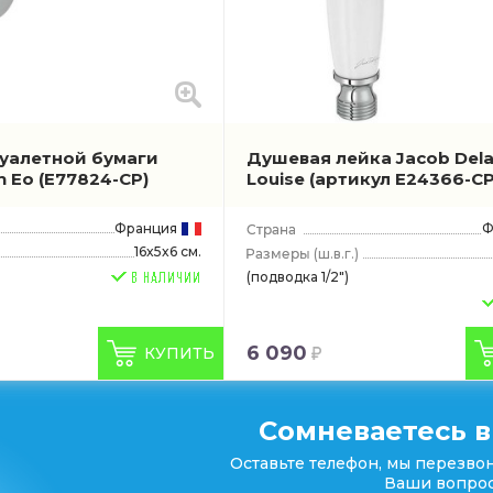
уалетной бумаги
Душевая лейка Jacob Del
n Eo
(E77824-CP)
Louise
(артикул E24366-CP
Франция
Ф
16x5x6 см.
(ш.в.г.)
(подводка 1/2")
6 090
КУПИТЬ
Сомневаетесь в
Оставьте телефон, мы перезвон
Ваши вопрос