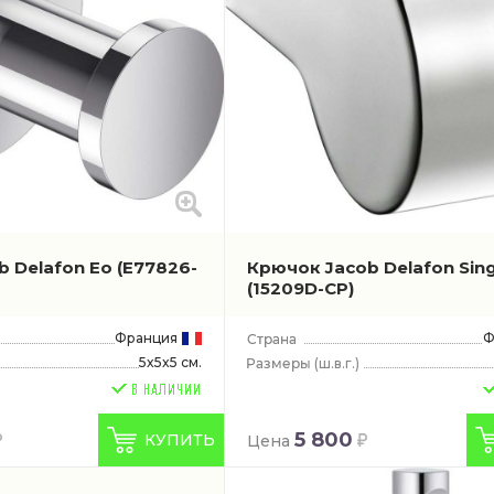
b Delafon Eo
(E77826-
Крючок Jacob Delafon Sing
(15209D-CP)
Франция
Ф
5x5x5 см.
(ш.в.г.)
5 800
КУПИТЬ
Цена