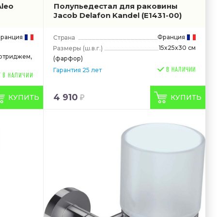
Aleo
Полупьедестал для раковины
Jacob Delafon Kandel
(E1431-00)
ранция
Франция
15x25x30 см
(ш.в.г.)
артриджем,
(фарфор)
В НАЛИЧИИ
Гарантия 25 лет
4 910
КУПИТЬ
КУПИТЬ