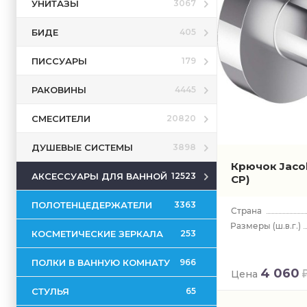
УНИТАЗЫ
3067
БИДЕ
405
ПИССУАРЫ
179
РАКОВИНЫ
4445
СМЕСИТЕЛИ
20820
ДУШЕВЫЕ СИСТЕМЫ
3898
Крючок Jaco
АКСЕССУАРЫ ДЛЯ ВАННОЙ
12523
CP)
ПОЛОТЕНЦЕДЕРЖАТЕЛИ
3363
(ш.в.г.)
КОСМЕТИЧЕСКИЕ ЗЕРКАЛА
253
ПОЛКИ В ВАННУЮ КОМНАТУ
966
4 060
Цена
СТУЛЬЯ
65