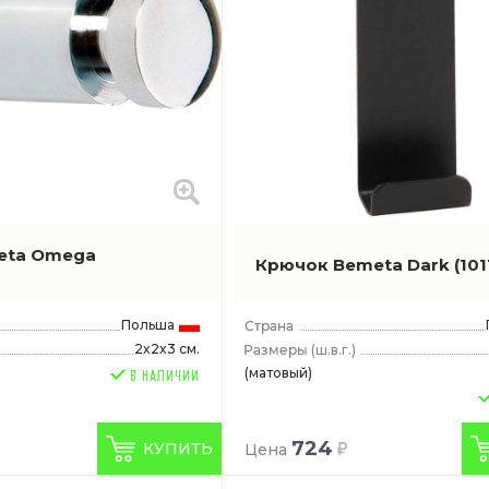
eta Omega
Крючок Bemeta Dark
(10
Польша
2x2x3 см.
(ш.в.г.)
(матовый)
724
КУПИТЬ
Цена