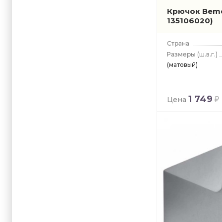
Крючок Bem
135106020)
(ш.в.г.)
(матовый)
1 749
Цена