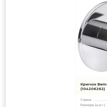
Крючок Bem
(104206262)
(ш.в.г.)