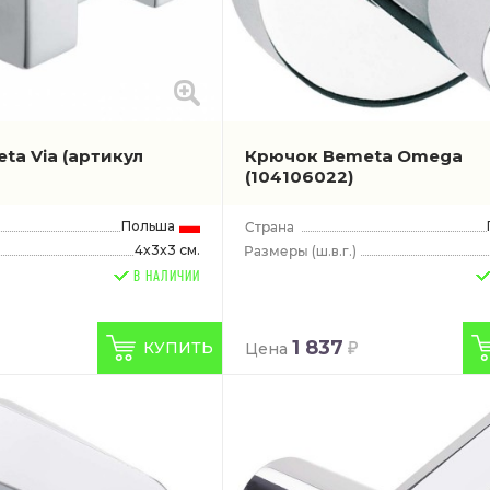
ta Via
(артикул
Крючок Bemeta Omega
(104106022)
Польша
4x3x3 см.
(ш.в.г.)
В НАЛИЧИИ
1 837
КУПИТЬ
Цена