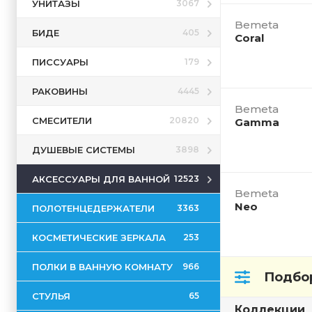
УНИТАЗЫ
3067
Bemeta
БИДЕ
405
Coral
ПИССУАРЫ
179
РАКОВИНЫ
4445
Bemeta
СМЕСИТЕЛИ
20820
Gamma
ДУШЕВЫЕ СИСТЕМЫ
3898
АКСЕССУАРЫ ДЛЯ ВАННОЙ
12523
Bemeta
Neo
ПОЛОТЕНЦЕДЕРЖАТЕЛИ
3363
КОСМЕТИЧЕСКИЕ ЗЕРКАЛА
253
ПОЛКИ В ВАННУЮ КОМНАТУ
966
Подбор
СТУЛЬЯ
65
Коллекции