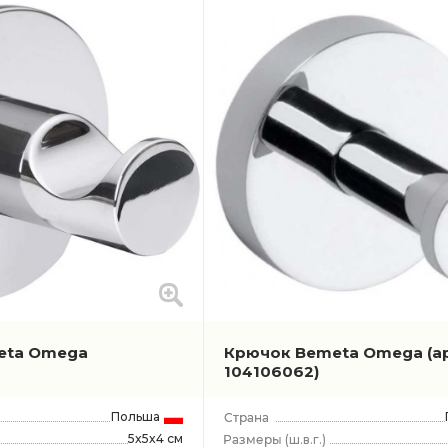
eta Omega
Крючок Bemeta Omega
(а
104106062)
Польша
5x5x4 см
(ш.в.г.)