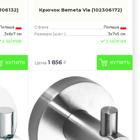
2106132)
Крючок Bemeta Via
(102306172)
Польша
Страна
Польша
Размеры
(ш.в.г.)
3x7x5 см.
3x6x7 см
В НАЛИЧИИ
1 856
КУПИТЬ
КУПИТЬ
Цена