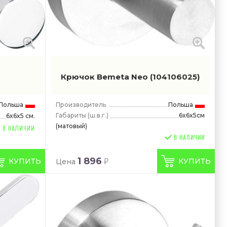
Крючок Bemeta Neo
(104106025)
Польша
Производитель
Польша
Габариты
(ш.в.г.)
6x6x5см
6x6x5 см.
(матовый)
В НАЛИЧИИ
1 896
КУПИТЬ
КУПИТЬ
Цена