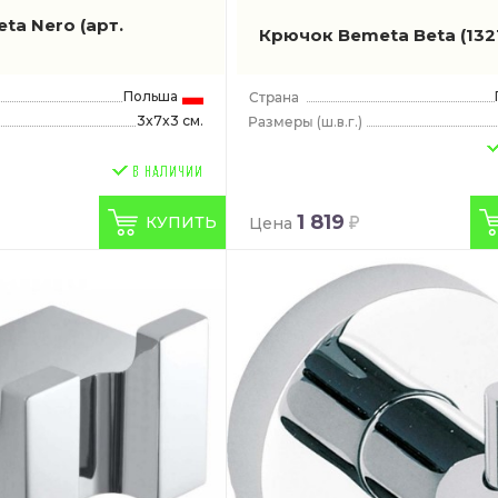
eta Nero
(арт.
Крючок Bemeta Beta
(13
Польша
3x7x3 см.
(ш.в.г.)
1 819
КУПИТЬ
Цена