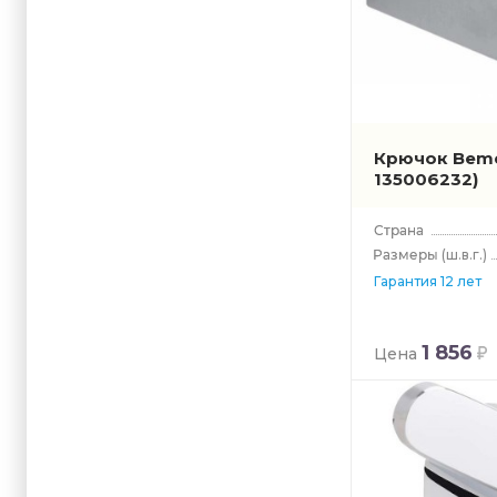
Крючок Beme
135006232)
(ш.в.г.)
Гарантия 12 лет
1 856
Цена