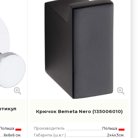
ртикул
Крючок Bemeta Nero
(135006010)
Польша
Производитель
Польша
Габариты
(ш.в.г.)
2x4x3см.
6x6x6 см.