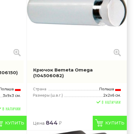
Крючок Bemeta Omega
1106150)
(104506082)
Польша
Страна
Польша
Размеры
(ш.в.г.)
2x2x6 см.
3x9x3 см.
В НАЛИЧИИ
844
КУПИТЬ
КУПИТЬ
Цена