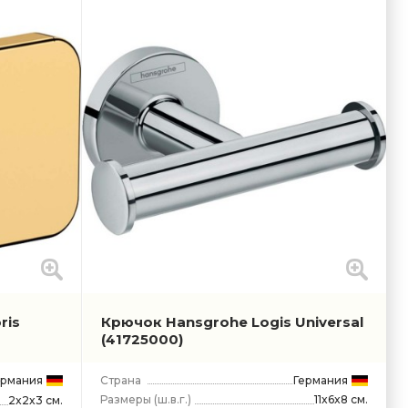
ris
Крючок Hansgrohe Logis Universal
(41725000)
ермания
Страна
Германия
Размеры
(ш.в.г.)
11x6x8 см.
2x2x3 см.