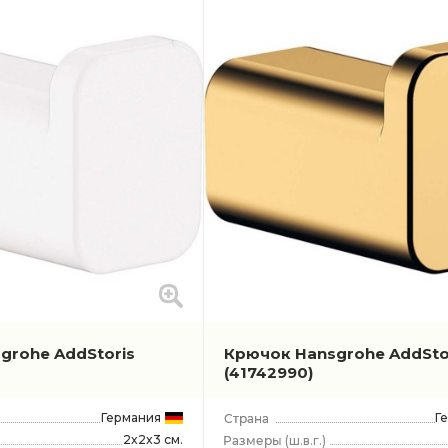
grohe AddStoris
Крючок Hansgrohe AddSto
(41742990)
Германия
Г
2x2x3 см.
(ш.в.г.)