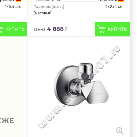
Размеры
(ш.в.г.)
2x2x4 см.
1x1x4 см.
(матовый)
4 888
КУПИТЬ
КУПИТЬ
Цена
КЖЕ