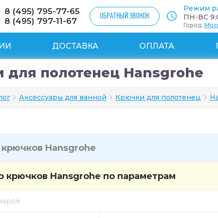
Режим р
8 (495) 795-77-65
ОБРАТНЫЙ ЗВОНОК
ПН-ВС 9:0
8 (495) 797-11-67
Город:
Мос
ИИ
ДОСТАВКА
ОПЛАТА
 для полотенец Hansgrohe
лог
Аксессуары для ванной
Крючки для полотенец
H
и
крючков Hansgrohe
 крючков Hansgrohe по параметрам
оваров