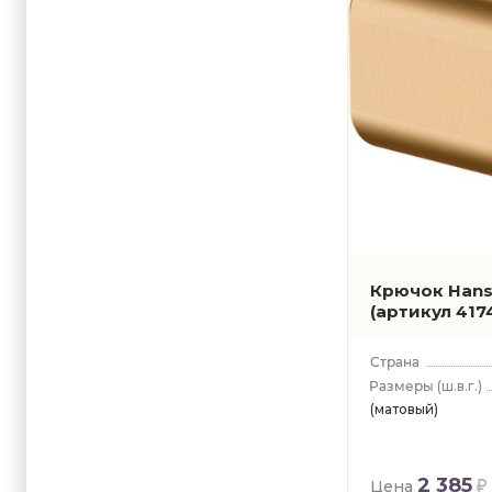
Крючок Hans
(артикул 417
(ш.в.г.)
(матовый)
2 385
Цена