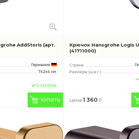
grohe AddStoris
(арт.
Крючок Hansgrohe Logis U
(41711000)
Германия
Г
7x2x4 см.
(ш.в.г.)
1 360
КУПИТЬ
Цена