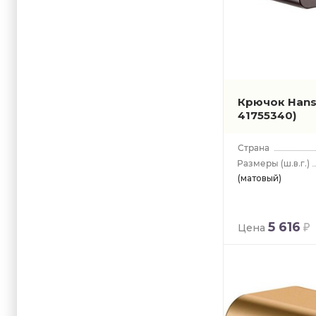
Крючок Hans
41755340)
(ш.в.г.)
(матовый)
5 616
Цена