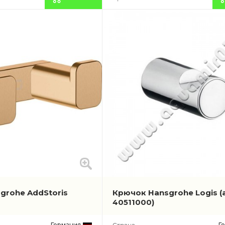
grohe AddStoris
Крючок Hansgrohe Logis
(
40511000)
Германия
Г