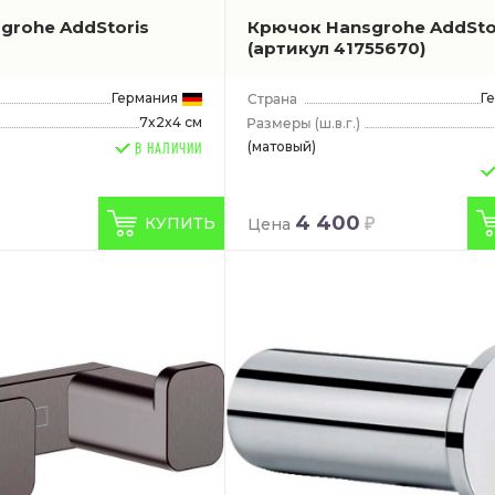
grohe AddStoris
Крючок Hansgrohe AddSto
(артикул 41755670)
Германия
Г
7x2x4 см
(ш.в.г.)
(матовый)
В НАЛИЧИИ
4 400
КУПИТЬ
Цена