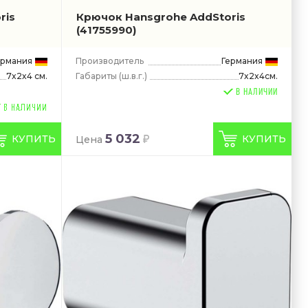
ris
Крючок Hansgrohe AddStoris
(41755990)
ермания
Производитель
Германия
Габариты
(ш.в.г.)
7x2x4см.
7x2x4 см.
В НАЛИЧИИ
5 032
КУПИТЬ
КУПИТЬ
Цена