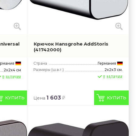
niversal
Крючок Hansgrohe AddStoris
(41742000)
ермания
Страна
Германия
Размеры
(ш.в.г.)
2x2x3 см.
2x2x4 см
В НАЛИЧИИ
1 603
КУПИТЬ
КУПИТЬ
Цена