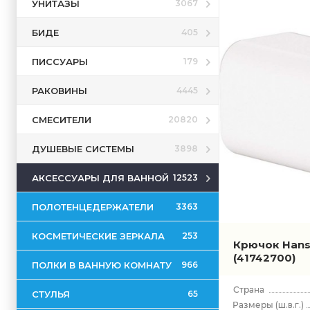
УНИТАЗЫ
3067
БИДЕ
405
ПИССУАРЫ
179
РАКОВИНЫ
4445
СМЕСИТЕЛИ
20820
ДУШЕВЫЕ СИСТЕМЫ
3898
АКСЕССУАРЫ ДЛЯ ВАННОЙ
12523
ПОЛОТЕНЦЕДЕРЖАТЕЛИ
3363
КОСМЕТИЧЕСКИЕ ЗЕРКАЛА
253
Крючок Hans
(41742700)
ПОЛКИ В ВАННУЮ КОМНАТУ
966
СТУЛЬЯ
65
(ш.в.г.)