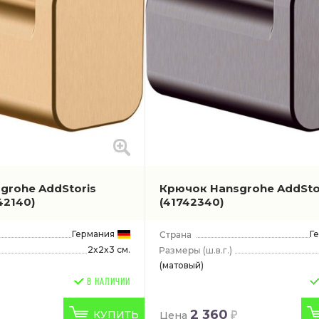
grohe AddStoris
Крючок Hansgrohe AddSto
42140)
(41742340)
Германия
Г
2x2x3 см.
(ш.в.г.)
(матовый)
В НАЛИЧИИ
2 360
КУПИТЬ
Цена