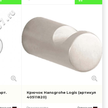
арт.
Крючок Hansgrohe Logis
(артикул
40511820)
ермания
Производство
Германия