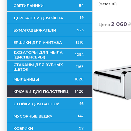
(матовый)
СВЕТИЛЬНИКИ
84
ДЕРЖАТЕЛИ ДЛЯ ФЕНА
19
2 060
Цена
БУМАГОДЕРЖАТЕЛИ
925
ЕРШИКИ ДЛЯ УНИТАЗА
1310
ДОЗАТОРЫ ДЛЯ МЫЛА
1294
(ДИСПЕНСЕРЫ)
СТАКАНЫ ДЛЯ ЗУБНЫХ
1163
ЩЕТОК
МЫЛЬНИЦЫ
1020
КРЮЧКИ ДЛЯ ПОЛОТЕНЕЦ
1420
СТОЙКИ ДЛЯ ВАННОЙ
95
МУСОРНЫЕ ВЕДРА
147
КОВРИКИ
97