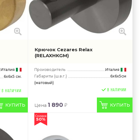
Крючок Cezares Relax
(RELAXHKGM)
Италия
Производитель
Италия
Габариты
(ш.в.г.)
6x6x5см
6x6x5 см.
(матовый)
В НАЛИЧИИ
1 890
КУПИТЬ
КУПИТЬ
Цена
Скидка
50%