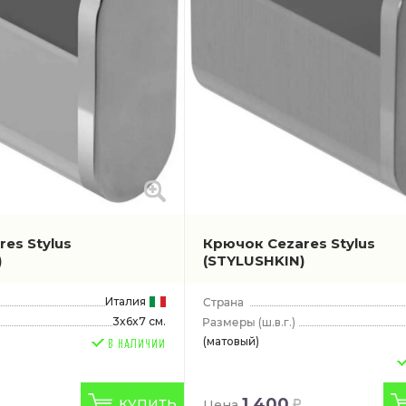
es Stylus
Крючок Cezares Stylus
)
(STYLUSHKIN)
Италия
3x6x7 см.
(ш.в.г.)
(матовый)
1 400
КУПИТЬ
Цена