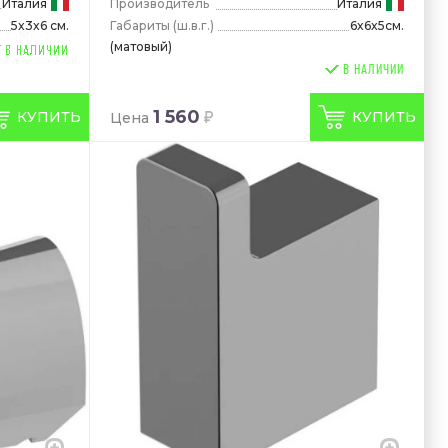
Италия
Производитель
Италия
Габариты
(ш.в.г.)
6x6x5см.
5x3x6 см.
(матовый)
В НАЛИЧИИ
1 560
КУПИТЬ
КУПИТЬ
Цена