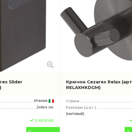
es Slider
Крючок Cezares Relax
(арт
)
RELAXHKDGM)
Италия
2x6x4 см.
(ш.в.г.)
(матовый)