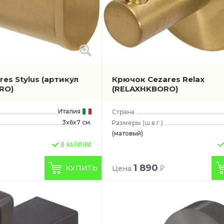
res Stylus
(артикул
Крючок Cezares Relax
RO)
(RELAXHKBORO)
Италия
3x6x7 см.
(ш.в.г.)
(матовый)
В НАЛИЧИИ
1 890
КУПИТЬ
Цена