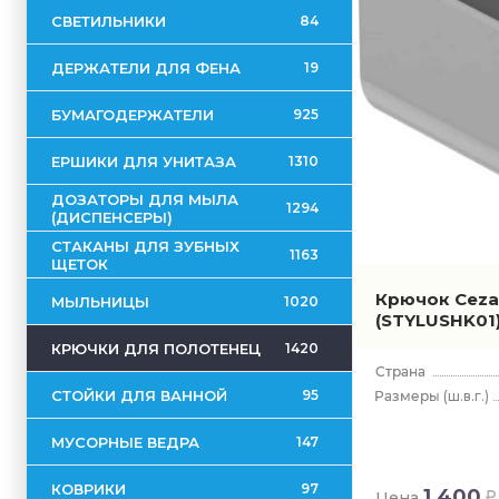
СВЕТИЛЬНИКИ
84
ДЕРЖАТЕЛИ ДЛЯ ФЕНА
19
БУМАГОДЕРЖАТЕЛИ
925
ЕРШИКИ ДЛЯ УНИТАЗА
1310
ДОЗАТОРЫ ДЛЯ МЫЛА
1294
(ДИСПЕНСЕРЫ)
СТАКАНЫ ДЛЯ ЗУБНЫХ
1163
ЩЕТОК
Крючок Cezar
МЫЛЬНИЦЫ
1020
(STYLUSHK01
КРЮЧКИ ДЛЯ ПОЛОТЕНЕЦ
1420
СТОЙКИ ДЛЯ ВАННОЙ
95
(ш.в.г.)
МУСОРНЫЕ ВЕДРА
147
КОВРИКИ
97
1 400
Цена