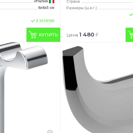
Италия
6x6x5 см
(ш.в.г.)
В НАЛИЧИИ
1 480
КУПИТЬ
Цена