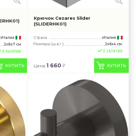
Крючок Cezares Slider
NERHK01)
(SLIDERHK01)
Италия
Страна
Италия
Размеры
(ш.в.г.)
2x6x4 см.
2x8x7 см
В НАЛИЧИИ
1 660
КУПИТЬ
КУПИТЬ
Цена