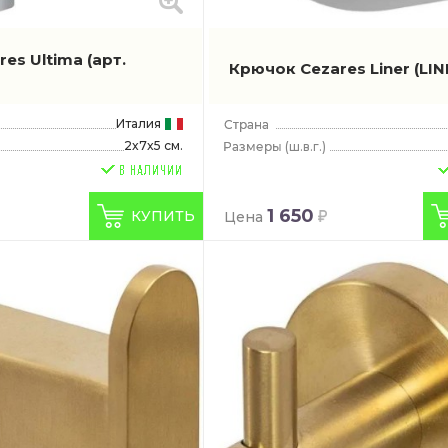
res Ultima
(арт.
Крючок Cezares Liner
(LI
Италия
2x7x5 см.
(ш.в.г.)
1 650
КУПИТЬ
Цена