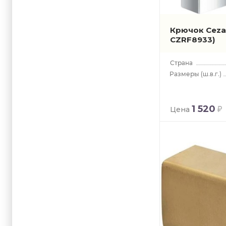
Крючок Ceza
CZRF8933)
(ш.в.г.)
1 520
Цена