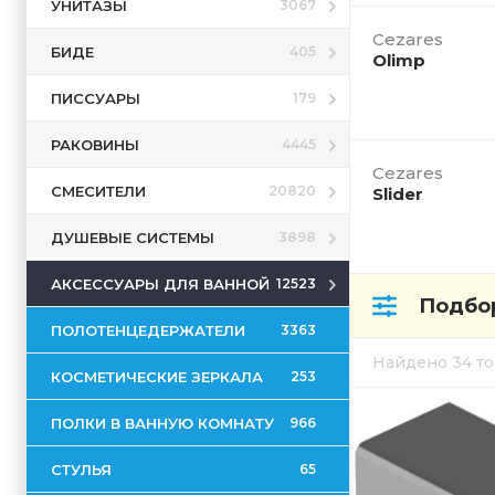
УНИТАЗЫ
3067
Cezares
БИДЕ
405
Olimp
ПИССУАРЫ
179
РАКОВИНЫ
4445
Cezares
СМЕСИТЕЛИ
20820
Slider
ДУШЕВЫЕ СИСТЕМЫ
3898
АКСЕССУАРЫ ДЛЯ ВАННОЙ
12523
Подбор
ПОЛОТЕНЦЕДЕРЖАТЕЛИ
3363
Найдено 34 т
КОСМЕТИЧЕСКИЕ ЗЕРКАЛА
253
ПОЛКИ В ВАННУЮ КОМНАТУ
966
СТУЛЬЯ
65