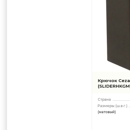
Крючок Cezar
(SLIDERHKGM
(ш.в.г.)
(матовый)