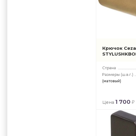
Крючок Ceza
STYLUSHKBO
(ш.в.г.)
(матовый)
1 700
Цена