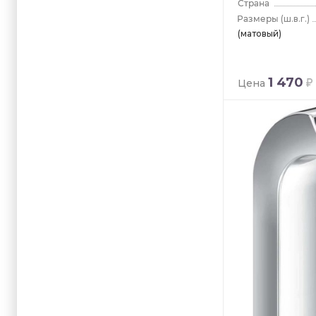
(ш.в.г.)
(матовый)
1 470
Цена