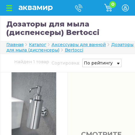
0
Дозаторы для мыла
(диспенсеры) Bertocci
Главная
Каталог
Аксессуары для ванной
Дозаторы
для мыла (диспенсеры)
Bertocci
Найден 1 товар
Сортировка:
По рейтингу
СМОТРИТЕ