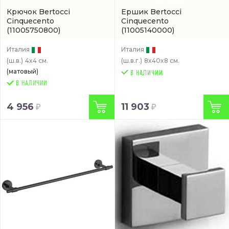
Крючок Bertocci
Ершик Bertocci
Cinquecento
Cinquecento
(11005750800)
(11005140000)
Италия
Италия
(ш.в.)
4x4 см.
(ш.в.г.)
8x40x8 см.
(матовый)
В НАЛИЧИИ
4 956
11 903