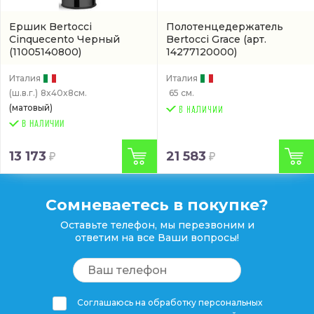
Ершик Bertocci
Полотенцедержатель
Cinquecento Черный
Bertocci Grace
(арт.
(11005140800)
14277120000)
Италия
Италия
(ш.в.г.)
8x40x8см.
65 см.
(матовый)
В НАЛИЧИИ
13 173
21 583
Сомневаетесь в покупке?
Оставьте телефон, мы перезвоним и
ответим на все Ваши вопросы!
Соглашаюсь на обработку персональных