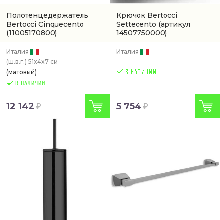
Полотенцедержатель
Крючок Bertocci
Bertocci Cinquecento
Settecento
(артикул
(11005170800)
14507750000)
Италия
Италия
(ш.в.г.)
51x4x7 см
(матовый)
В НАЛИЧИИ
12 142
5 754