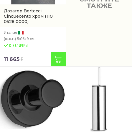
ТАКЖЕ
Дозатор Bertocci
Cinquecento хром
(110
0528 0000)
Италия
(ш.в.г.)
5x16x9 см.
11 665