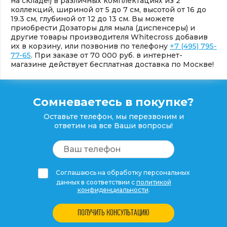
на складе!) в различных комплектациях из 2
коллекций, шириной от 5 до 7 см, высотой от 16 до
19.3 см, глубиной от 12 до 13 см. Вы можете
приобрести Дозаторы для мыла (диспенсеры) и
другие товары производителя Whitecross добавив
их в корзину, или позвонив по телефону
+7 (495) 795-
77-65
. При заказе от 70 000 руб. в интернет-
магазине действует бесплатная доставка по Москве!
Сомневаетесь в покупке?
Оставьте телефон, мы перезвоним и
ответим на все Ваши вопросы!
Соглашаюсь на обработку персональных
данных в соответствии с
политикой
конфиденциальности
.
ПОЛУЧИТЬ КОНСУЛЬТАЦИЮ