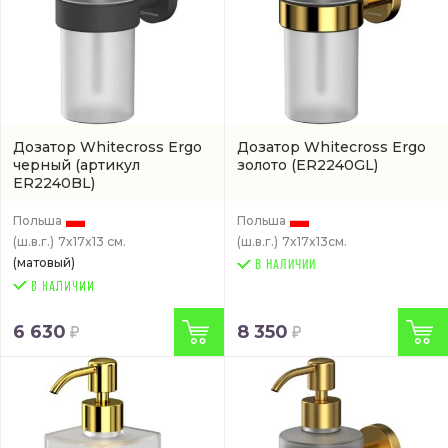
Дозатор Whitecross Ergo
Дозатор Whitecross Ergo
черный
(артикул
золото
(ER2240GL)
ER2240BL)
Польша
Польша
(ш.в.г.)
7x17x13 см.
(ш.в.г.)
7x17x13см.
(матовый)
В НАЛИЧИИ
6 630
8 350