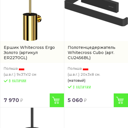
Ершик Whitecross Ergo
Полотенцедержатель
Золото
(артикул
Whitecross Cubo
(арт.
ER2270GL)
CU2456BL)
Польша
Польша
(ш.в.г.)
9x37x12 см
(ш.в.г.)
20x3x8 см.
(матовый)
В НАЛИЧИИ
7 970
5 060