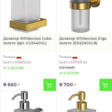
Дозатор Whitecross Cubo
Дозатор Whitecross Ergo
золото
(арт. CU2440GL)
золото
(ER2240GLB)
Польша
Польша
(ш.в.г.)
7x16x12 см.
(ш.в.г.)
7x17x13 см
(матовый)
В НАЛИЧИИ
8 660
8 700