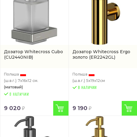
Дозатор Whitecross Cubo
Дозатор Whitecross Ergo
(CU2440NIB)
золото
(ER2242GL)
Польша
Польша
(ш.в.г.)
7x16x12 см.
(ш.в.г.)
5x19x12см
(матовый)
В НАЛИЧИИ
9 020
9 190