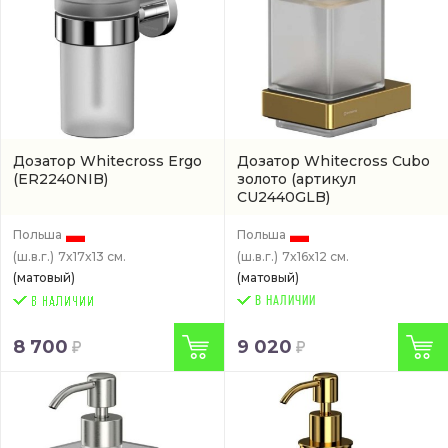
Дозатор Whitecross Ergo
Дозатор Whitecross Cubo
(ER2240NIB)
золото
(артикул
CU2440GLB)
Польша
Польша
(ш.в.г.)
7x17x13 см.
(ш.в.г.)
7x16x12 см.
(матовый)
(матовый)
В НАЛИЧИИ
8 700
9 020