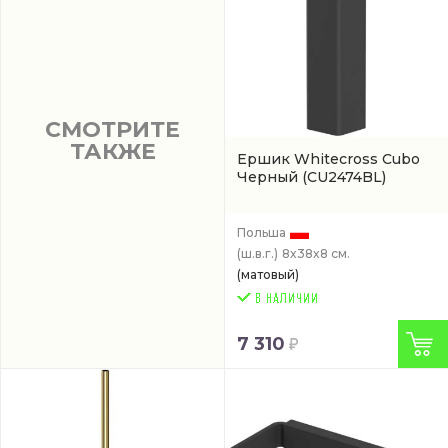
СМОТРИТЕ
ТАКЖЕ
Ершик Whitecross Cubo
Черный
(CU2474BL)
Польша
(ш.в.г.)
8x38x8 см.
(матовый)
7 310