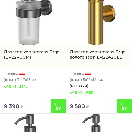
Дозатор Whitecross Ergo
Дозатор Whitecross Ergo
(ER2240GM)
золото
(арт. ER2242GLB)
Польша
Польша
(ш.в.г.)
7x17x13 см.
(ш.в.г.)
5x19x12 см.
(матовый)
В НАЛИЧИИ
9 390
9 580