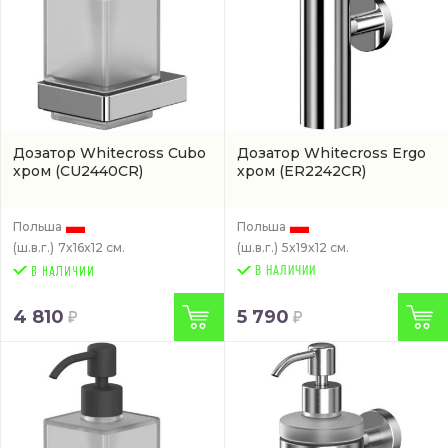
Дозатор Whitecross Cubo
Дозатор Whitecross Ergo
хром
(CU2440CR)
хром
(ER2242CR)
Польша
Польша
(ш.в.г.)
7x16x12 см.
(ш.в.г.)
5x19x12 см.
В НАЛИЧИИ
4 810
5 790