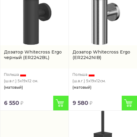
Дозатор Whitecross Ergo
Дозатор Whitecross Ergo
черный
(ER2242BL)
(ER2242NIB)
Польша
Польша
(ш.в.г.)
5x19x12 см.
(ш.в.г.)
5x19x12см.
(матовый)
(матовый)
6 550
9 580