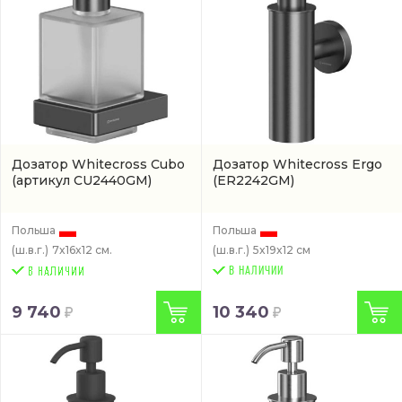
Дозатор Whitecross Cubo
Дозатор Whitecross Ergo
(артикул CU2440GM)
(ER2242GM)
Польша
Польша
(ш.в.г.)
7x16x12 см.
(ш.в.г.)
5x19x12 см
В НАЛИЧИИ
9 740
10 340