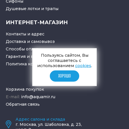
Cифоны
Душевые лотки
и
трапы
ИНТЕРНЕТ-МАГАЗИН
Контакты и адрес
Доставка и самовывоз
Способы оплаты
Пользуясь сайтом, Вы
Гарантия и возврат товара
соглашаетесь с
Политика конфиденциальности
использованием
cookies
.
ХОРОШО
Корзина покупок
E-mail:
info@aquamir.ru
Обратная связь
Адрес салона и склада
г.
Москва
,
ул. Шаболовка, д. 23,