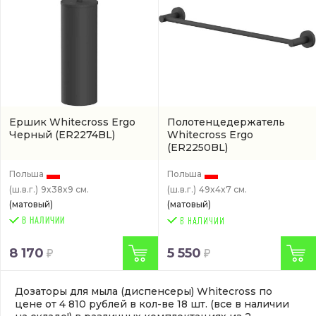
Ершик Whitecross Ergo
Полотенцедержатель
Черный
(ER2274BL)
Whitecross Ergo
(ER2250BL)
Польша
Польша
(ш.в.г.)
9x38x9 см.
(ш.в.г.)
49x4x7 см.
(матовый)
(матовый)
В НАЛИЧИИ
8 170
5 550
Дозаторы для мыла (диспенсеры) Whitecross по
цене от 4 810 рублей в кол-ве 18 шт. (все в наличии