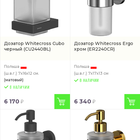
Дозатор Whitecross Cubo
Дозатор Whitecross Ergo
черный
(CU2440BL)
хром
(ER2240CR)
Польша
Польша
(ш.в.г.)
7x16x12 см.
(ш.в.г.)
7x17x13 см
(матовый)
В НАЛИЧИИ
6 170
6 340