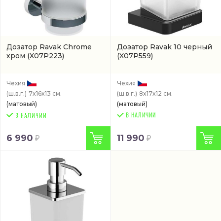
Дозатор Ravak Chrome
Дозатор Ravak 10 черный
хром
(X07P223)
(X07P559)
Чехия
Чехия
(ш.в.г.)
7x16x13 см.
(ш.в.г.)
8x17x12 см.
(матовый)
(матовый)
В НАЛИЧИИ
6 990
11 990