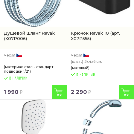
Душевой шланг Ravak
Крючок Ravak 10
(арт.
(X07P006)
X07P555)
Чехия
Чехия
(ш.в.г.)
3x4x6 см.
(материал сталь, стандарт
(матовый)
подводки 1/2")
В НАЛИЧИИ
1 990
2 290