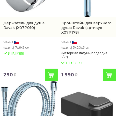
Держатель для душа
Кронштейн для верхнего
Ravak
(X07P010)
душа Ravak
(артикул
X07P178)
Чехия
Чехия
(ш.в.г.)
7x6x5 см
(ш.в.г.)
5x20x5 см.
(материал латунь, подводка
В НАЛИЧИИ
1/2")
290
1 990