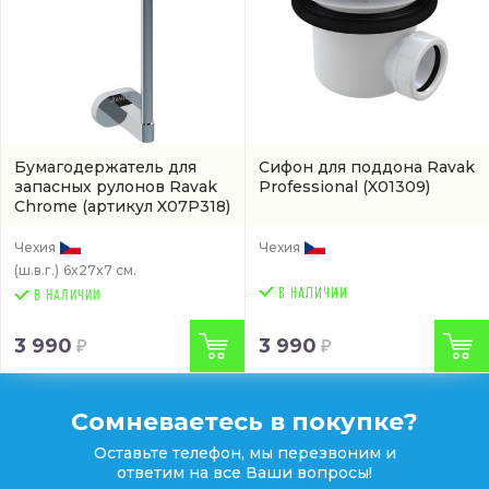
Бумагодержатель для
Сифон для поддона Ravak
запасных рулонов Ravak
Professional
(X01309)
Chrome
(артикул X07P318)
Чехия
Чехия
(ш.в.г.)
6x27x7 см.
В НАЛИЧИИ
3 990
3 990
Сомневаетесь в покупке?
Оставьте телефон, мы перезвоним и
ответим на все Ваши вопросы!