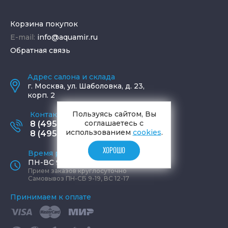
Корзина покупок
E-mail:
info@aquamir.ru
Обратная связь
Адрес салона и склада
г.
Москва
,
ул. Шаболовка, д. 23,
корп. 2
Пользуясь сайтом, Вы
Контактные телефоны
соглашаетесь с
8 (495) 795-77-65
использованием
cookies
.
8 (495) 797-11-67
ХОРОШО
Время работы офиса
ПН-ВС 9:00 - 19:00
Прием заказов круглосуточно
Самовывоз ПН-СБ 9-19, ВС 12-17
Принимаем к оплате