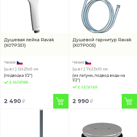
Душевая лейка Ravak
Душевой гарнитур Ravak
(X07P351)
(X07P005)
Чехия
Чехия
(ш.в.г.)
12x25x5 см
(ш.в.г.)
7x23x10 см.
(подводка 1/2")
(из латуни, подвод воды на
1/2")
В НАЛИЧИИ
2 490
2 990