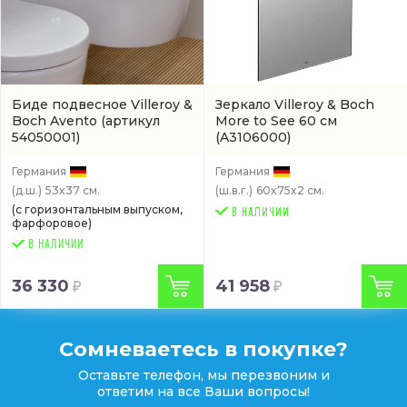
Биде подвесное Villeroy &
Зеркало Villeroy & Boch
Boch Avento
(артикул
More to See 60 см
54050001)
(A3106000)
Германия
Германия
(д.ш.)
53x37 см.
(ш.в.г.)
60x75x2 см.
(с горизонтальным выпуском,
фарфоровое)
В НАЛИЧИИ
36 330
41 958
Сомневаетесь в покупке?
Оставьте телефон, мы перезвоним и
ответим на все Ваши вопросы!