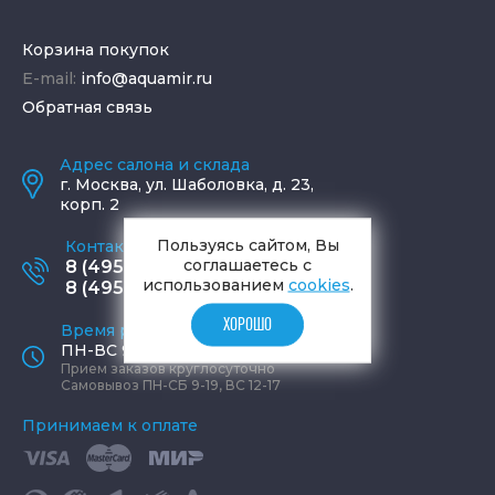
Корзина покупок
E-mail:
info@aquamir.ru
Обратная связь
Адрес салона и склада
г.
Москва
,
ул. Шаболовка, д. 23,
корп. 2
Пользуясь сайтом, Вы
Контактные телефоны
соглашаетесь с
8 (495) 795-77-65
использованием
cookies
.
8 (495) 797-11-67
ХОРОШО
Время работы офиса
ПН-ВС 9:00 - 19:00
Прием заказов круглосуточно
Самовывоз ПН-СБ 9-19, ВС 12-17
Принимаем к оплате