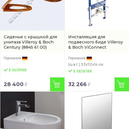
Сиденье с крышкой для
Инсталляция для
унитаза Villeroy & Boch
подвесного биде Villeroy
Century
(8845 61 00)
& Boch ViConnect
(92214800)
Германия
Германия
(ш.в.г.)
53x112x14 см.
В НАЛИЧИИ
28 400
32 266