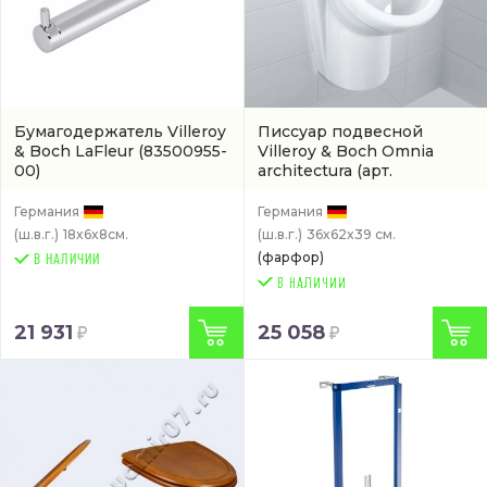
Бумагодержатель Villeroy
Писсуар подвесной
& Boch LaFleur
(83500955-
Villeroy & Boch Omnia
00)
architectura
(арт.
55740001)
Германия
Германия
(ш.в.г.)
18x6x8см.
(ш.в.г.)
36x62x39 см.
(фарфор)
В НАЛИЧИИ
21 931
25 058