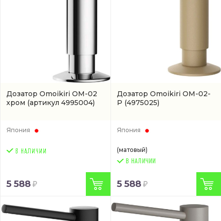
Дозатор Omoikiri OM-02
Дозатор Omoikiri ОМ-02-
хром
(артикул 4995004)
P
(4975025)
Япония
Япония
(матовый)
В НАЛИЧИИ
5 588
5 588