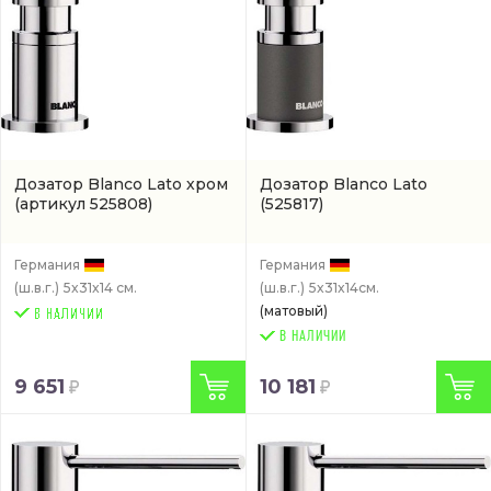
Дозатор Blanco Lato хром
Дозатор Blanco Lato
(артикул 525808)
(525817)
Германия
Германия
(ш.в.г.)
5x31x14 см.
(ш.в.г.)
5x31x14см.
(матовый)
В НАЛИЧИИ
9 651
10 181