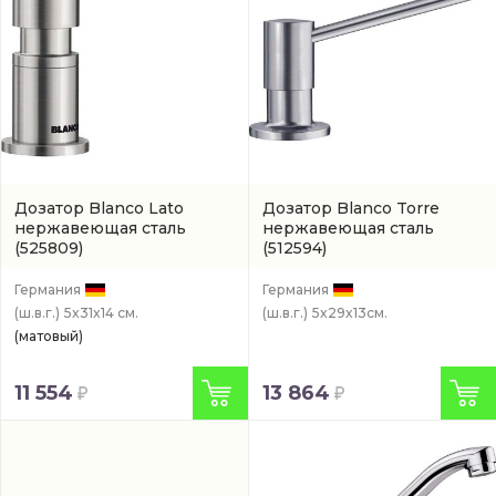
Дозатор Blanco Lato
Дозатор Blanco Torre
нержавеющая сталь
нержавеющая сталь
(525809)
(512594)
Германия
Германия
(ш.в.г.)
5x31x14 см.
(ш.в.г.)
5x29x13см.
(матовый)
11 554
13 864