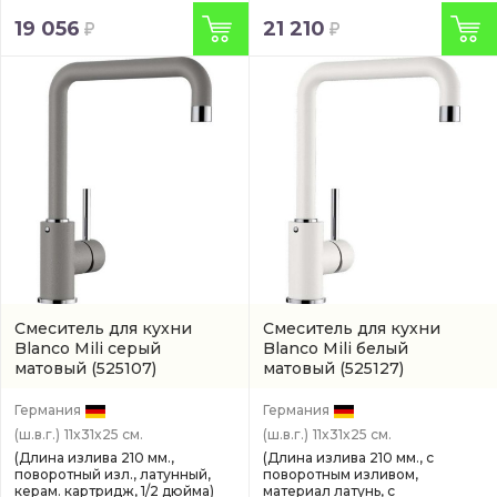
19 056
21 210
Смеситель для кухни
Смеситель для кухни
Blanco Mili серый
Blanco Mili белый
матовый
(525107)
матовый
(525127)
Германия
Германия
(ш.в.г.)
11x31x25 см.
(ш.в.г.)
11x31x25 см.
(Длина излива 210 мм.,
(Длина излива 210 мм., с
поворотный изл., латунный,
поворотным изливом,
керам. картридж, 1/2 дюйма)
материал латунь, с