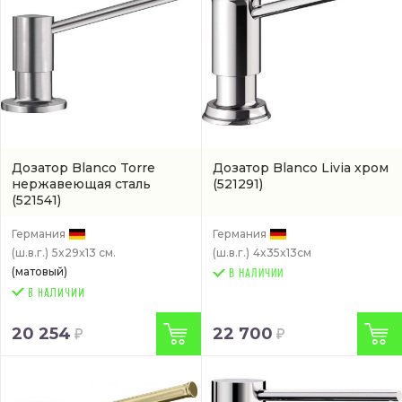
Дозатор Blanco Torre
Дозатор Blanco Livia хром
нержавеющая сталь
(521291)
(521541)
Германия
Германия
(ш.в.г.)
5x29x13 см.
(ш.в.г.)
4x35x13см
(матовый)
В НАЛИЧИИ
20 254
22 700