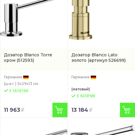
Дозатор Blanco Torre
Дозатор Blanco Lato
хром
(512593)
золото
(артикул 526699)
Германия
Германия
(ш.в.г.)
5x29x13 см.
(матовый)
В НАЛИЧИИ
11 963
13 184