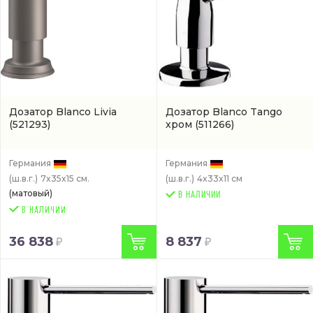
Дозатор Blanco Livia
Дозатор Blanco Tango
(521293)
хром
(511266)
Германия
Германия
(ш.в.г.)
7x35x15 см.
(ш.в.г.)
4x33x11 см
(матовый)
В НАЛИЧИИ
36 838
8 837