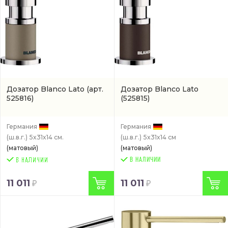
Дозатор Blanco Lato
(арт.
Дозатор Blanco Lato
525816)
(525815)
Германия
Германия
(ш.в.г.)
5x31x14 см.
(ш.в.г.)
5x31x14 см
(матовый)
(матовый)
В НАЛИЧИИ
11 011
11 011