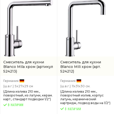
Смеситель для кухни
Смеситель для кухни
Blanco Mila хром
(артикул
Blanco Mili хром
(арт.
524213)
524212)
Германия
Германия
(ш.в.г.)
5x27x29 см
(ш.в.г.)
11x31x30 см.
(Длина излива 210 мм.,
(Длина излива 210 мм.,
поворотный, из латуни, керам.
поворотный излив, корпус
карт., стандарт подводки 1/2")
латунь, керамический
картридж, подвод воды на 1/2")
В НАЛИЧИИ