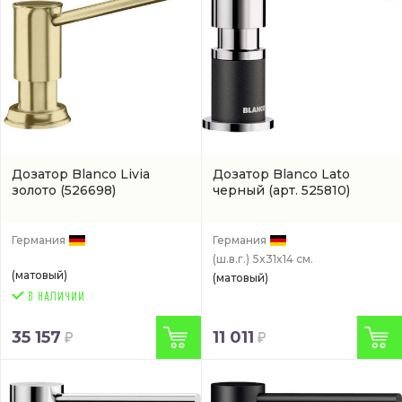
Дозатор Blanco Livia
Дозатор Blanco Lato
золото
(526698)
черный
(арт. 525810)
Германия
Германия
(ш.в.г.)
5x31x14 см.
(матовый)
(матовый)
35 157
11 011