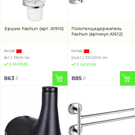
Ершик Fashun
(арт. A1910)
Полотенцедержатель
Fashun
(артикул A1612)
Китай
Китай
(в.г.)
36x14 см.
(ш.в.г.)
32x20x5 см.
В НАЛИЧИИ
863
885