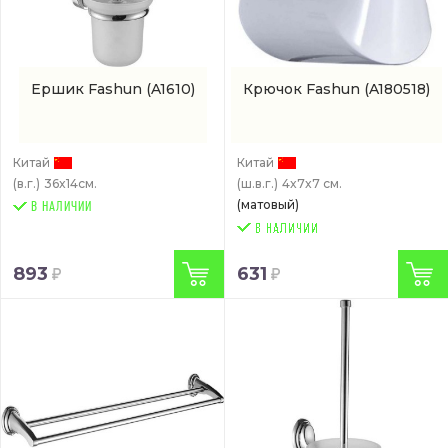
Ершик Fashun
(A1610)
Крючок Fashun
(A180518)
Китай
Китай
(в.г.)
36x14см.
(ш.в.г.)
4x7x7 см.
(матовый)
В НАЛИЧИИ
893
631