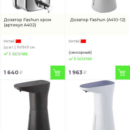
Дозатор Fashun хром
Дозатор Fashun
(A410-12)
(артикул A402)
Китай
Китай
(ш.в.г.)
11x19x11 см.
(сенсорный)
В НАЛИЧИИ
1 640
1 963