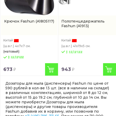
Крючок Fashun
(A1805117)
Полотенцедержатель
Fashun
(A1913)
Китай
Китай
(ш.в.г.)
4x7x7 см.
(ш.в.г.)
41x19x5 см.
(матовый)
В НАЛИЧИИ
673
943
Дозаторы для мыла (диспенсеры) Fashun по цене от
590 рублей в кол-ве 13 шт. (все в наличии на складе!)
в различных комплектациях, шириной от 8 до 12 см,
высотой от 15 до 19.2 см, глубиной от 10 до 14 см. Вы
можете приобрести Дозаторы для мыла
(диспенсеры) и другие товары производителя
Fashun добавив их в корзину, или позвонив по
телефону
+7 (495) 795-77-65
. При заказе от 70 000