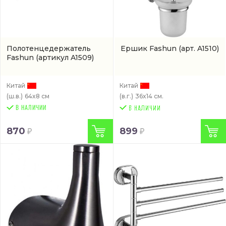
Полотенцедержатель
Ершик Fashun
(арт. A1510)
Fashun
(артикул A1509)
Китай
Китай
(ш.в.)
64x8 см
(в.г.)
36x14 см.
В НАЛИЧИИ
870
899