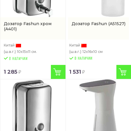
Дозатор Fashun хром
Дозатор Fashun
(A51527)
(A401)
Китай
Китай
(ш.в.г.)
10x15x11 см.
(ш.в.г.)
12x16x10 см
В НАЛИЧИИ
1 285
1 531