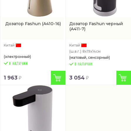
Дозатор Fashun
(A410-16)
Дозатор Fashun черный
(A411-7)
Китай
Китай
(ш.в.г.)
8x19x14см
(электронный)
(матовый, сенсорный)
В НАЛИЧИИ
1 963
3 054