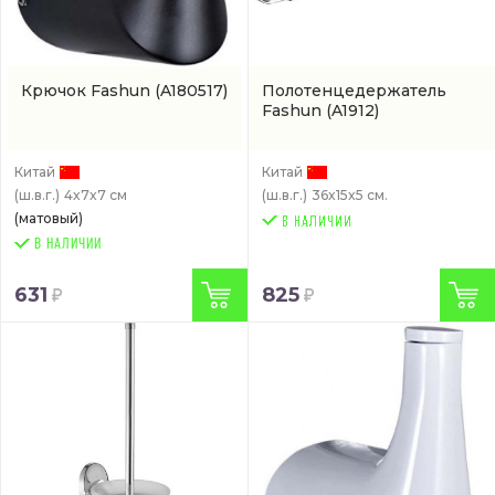
Крючок Fashun
(A180517)
Полотенцедержатель
Fashun
(A1912)
Китай
Китай
(ш.в.г.)
4x7x7 см
(ш.в.г.)
36x15x5 см.
(матовый)
В НАЛИЧИИ
631
825