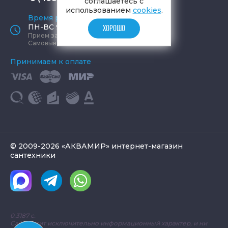
соглашаетесь с
использованием
cookies
.
Время работы офиса
ПН-ВС 9:00 - 19:00
ХОРОШО
Прием заказов круглосуточно
Самовывоз ПН-СБ 9-19, ВС 12-17
Принимаем к оплате
© 2009-2026 «АКВАМИР» интернет-магазин
сантехники
0.3187 с.
Сайт носит исключительно информационный характер, и ни