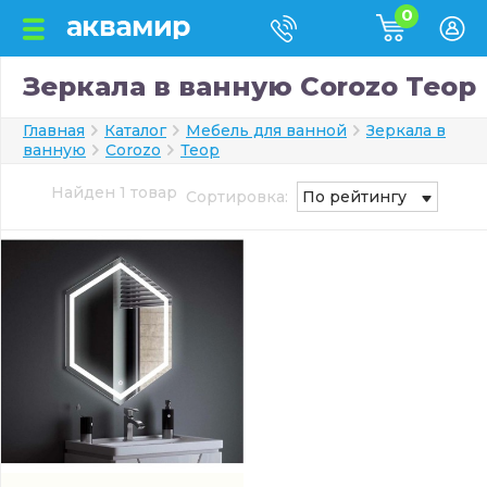
0
Зеркала в ванную Corozo Теор
Главная
Каталог
Мебель для ванной
Зеркала в
ванную
Corozo
Теор
Найден 1 товар
Сортировка:
По рейтингу