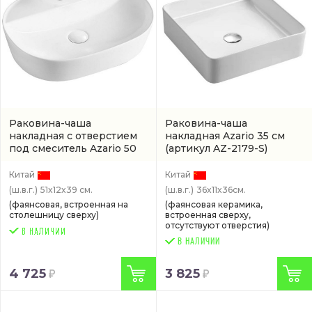
Раковина-чаша
Раковина-чаша
накладная с отверстием
накладная Azario 35 см
под смеситель Azario 50
(артикул AZ-2179-S)
см
(AZ-2202)
Китай
Китай
(ш.в.г.)
51x12x39 см.
(ш.в.г.)
36x11x36см.
(фаянсовая, встроенная на
(фаянсовая керамика,
столешницу сверху)
встроенная сверху,
отсутствуют отверстия)
В НАЛИЧИИ
4 725
3 825