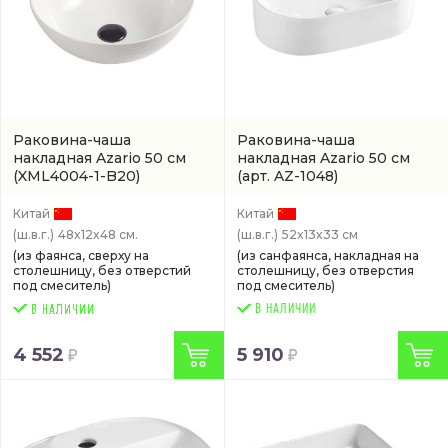
Раковина-чаша
Раковина-чаша
накладная Azario 50 см
накладная Azario 50 см
(XML4004-1-B20)
(арт. AZ-1048)
Китай
Китай
(ш.в.г.)
48x12x48 см.
(ш.в.г.)
52x13x33 см
(из фаянса, сверху на
(из санфаянса, накладная на
столешницу, без отверстий
столешницу, без отверстия
под смеситель)
под смеситель)
В НАЛИЧИИ
4 552
5 910