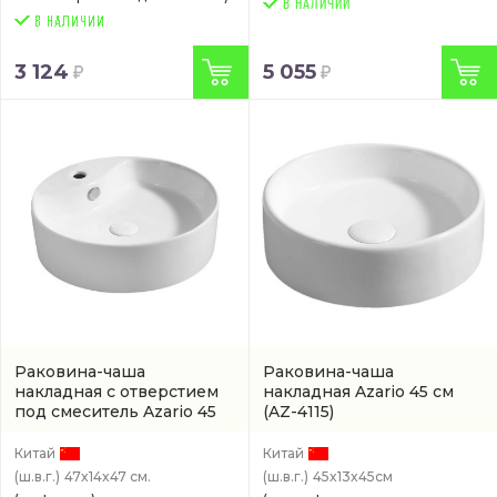
В НАЛИЧИИ
3 124
5 055
Раковина-чаша
Раковина-чаша
накладная с отверстием
накладная Azario 45 см
под смеситель Azario 45
(AZ-4115)
см
(AZ4104)
Китай
Китай
(ш.в.г.)
47x14x47 см.
(ш.в.г.)
45x13x45см