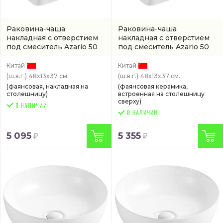
Раковина-чаша
Раковина-чаша
накладная с отверстием
накладная с отверстием
под смеситель Azario 50
под смеситель Azario 50
см
(арт. AZ-2010)
см
(AZ-2010 SP)
Китай
Китай
(ш.в.г.)
48x13x37 см.
(ш.в.г.)
48x13x37 см.
(фаянсовая, накладная на
(фаянсовая керамика,
столешницу)
встроенная на столешницу
сверху)
В НАЛИЧИИ
5 095
5 355