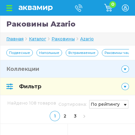
0
Раковины Azario
Главная
Каталог
Раковины
Azario
Подвесные
Напольные
Встраиваемые
Раковины-чаши
Коллекции
Фильтр
Найдено 108 товаров
Сортировка:
По рейтингу
1
2
3