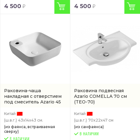
4 500
4 500
Раковина-чаша
Раковина подвесная
накладная с отверстием
Azario COMELLA 70 см
под смеситель Azario 45
(TEO-70)
см
(арт. AZ41267)
Китай
Китай
(ш.в.г.)
43x14x43 см.
(ш.в.г.)
70x22x47 см
(из фаянса, встраиваемая
(из санфаянса)
сверху)
В НАЛИЧИИ