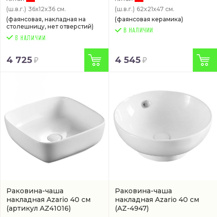
(ш.в.г.)
36x12x36 см.
(ш.в.г.)
62x21x47 см.
(фаянсовая, накладная на
(фаянсовая керамика)
столешницу, нет отверстий)
В НАЛИЧИИ
4 725
4 545
Раковина-чаша
Раковина-чаша
накладная Azario 40 см
накладная Azario 40 см
(артикул AZ41016)
(AZ-4947)