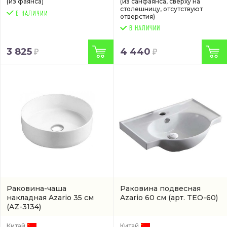
(из фаянса)
(из санфаянса, сверху на
столешницу, отсутствуют
отверстия)
В НАЛИЧИИ
3 825
4 440
Раковина-чаша
Раковина подвесная
накладная Azario 35 см
Azario 60 см
(арт. TEO-60)
(AZ-3134)
Китай
Китай