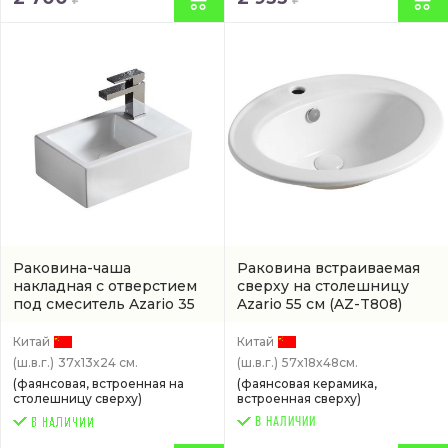
Раковина-чаша
Раковина встраиваемая
накладная с отверстием
сверху на столешницу
под смеситель Azario 35
Azario 55 см
(AZ-T808)
см
(артикул 00064166)
Китай
Китай
(ш.в.г.)
37x13x24 см.
(ш.в.г.)
57x18x48см.
(фаянсовая, встроенная на
(фаянсовая керамика,
столешницу сверху)
встроенная сверху)
В НАЛИЧИИ