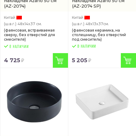
накладная Azario 50 см
накладная Azario 50 см
(AZ-2074)
(AZ-2074 SP)
Китай
Китай
(ш.в.г.)
48x14x37 см.
(ш.в.г.)
48x13x37см.
(фаянсовая, встраиваемая
(фаянсовая керамика, на
сверху, без отверстий для
столешницу, без отверстий
смесителя)
под смеситель)
В НАЛИЧИИ
4 725
5 205