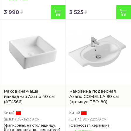
3 990
3 525
Раковина-чаша
Раковина подвесная
накладная Azario 40 см
Azario COMELLA 80 см
(AZ4566)
(артикул TEO-80)
Китай
Китай
(ш.в.г.)
38x14x38 см.
(ш.в.г.)
80x22x50 см.
(фаянсовая, на столешницу,
(фаянсовая керамика)
без отверстия под смеситель)