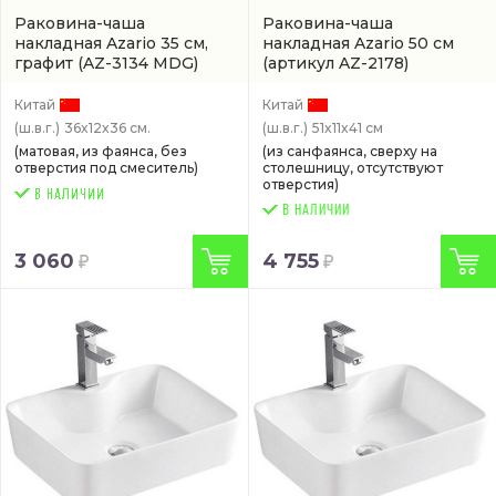
Раковина-чаша
Раковина-чаша
накладная Azario 35 см,
накладная Azario 50 см
графит
(AZ-3134 MDG)
(артикул AZ-2178)
Китай
Китай
(ш.в.г.)
36x12x36 см.
(ш.в.г.)
51x11x41 см
(матовая, из фаянса, без
(из санфаянса, сверху на
отверстия под смеситель)
столешницу, отсутствуют
отверстия)
В НАЛИЧИИ
3 060
4 755