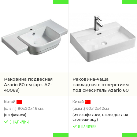
Раковина подвесная
Раковина-чаша
Azario 80 см
(арт. AZ-
накладная с отверстием
40089)
под смеситель Azario 60
см
(AZ-2173)
Китай
Китай
(ш.в.г.)
80x20x46 см.
(ш.в.г.)
60x12x42см
(из фаянса)
(из санфаянса, накладная на
столешницу)
В НАЛИЧИИ