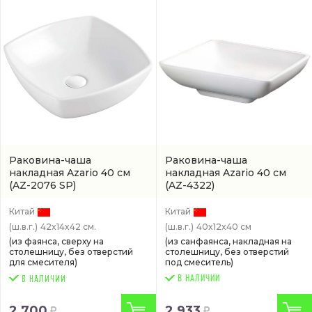
Раковина-чаша
Раковина-чаша
накладная Azario 40 см
накладная Azario 40 см
(AZ-2076 SP)
(AZ-4322)
Китай
Китай
(ш.в.г.)
42x14x42 см.
(ш.в.г.)
40x12x40 см
(из фаянса, сверху на
(из санфаянса, накладная на
столешницу, без отверстий
столешницу, без отверстий
для смесителя)
под смеситель)
В НАЛИЧИИ
2 700
2 933