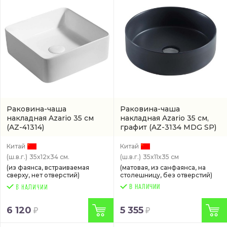
Раковина-чаша
Раковина-чаша
накладная Azario 35 см
накладная Azario 35 см,
(AZ-41314)
графит
(AZ-3134 MDG SP)
Китай
Китай
(ш.в.г.)
35x12x34 см.
(ш.в.г.)
35x11x35 см
(из фаянса, встраиваемая
(матовая, из санфаянса, на
сверху, нет отверстий)
столешницу, без отверстий)
В НАЛИЧИИ
6 120
5 355