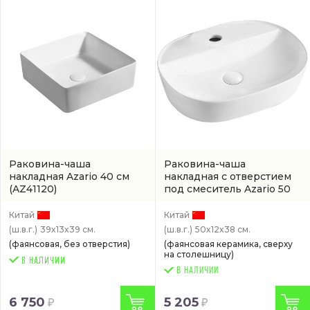
Раковина-чаша
Раковина-чаша
накладная Azario 40 см
накладная с отверстием
(AZ41120)
под смеситель Azario 50
см
(AZ-2202 SP)
Китай
Китай
(ш.в.г.)
39x13x39 см.
(ш.в.г.)
50x12x38 см.
(фаянсовая, без отверстия)
(фаянсовая керамика, сверху
на столешницу)
В НАЛИЧИИ
6 750
5 205