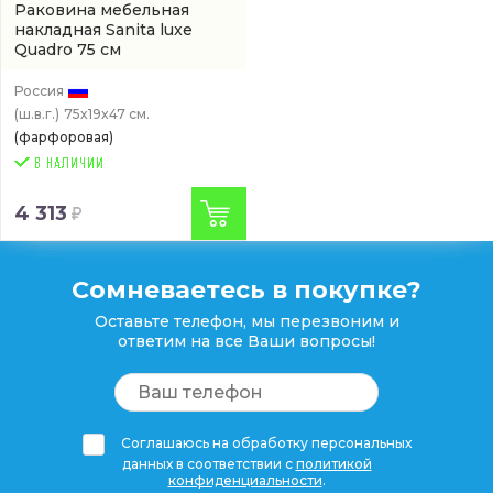
Раковина мебельная
накладная Sanita luxe
Quadro 75 см
(QDR75SLWB01)
Россия
(ш.в.г.)
75x19x47 см.
(фарфоровая)
4 313
Сомневаетесь в покупке?
Оставьте телефон, мы перезвоним и
ответим на все Ваши вопросы!
Соглашаюсь на обработку персональных
данных в соответствии с
политикой
конфиденциальности
.