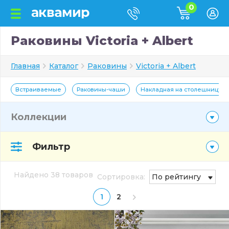
0
Раковины Victoria + Albert
Главная
Каталог
Раковины
Victoria + Albert
Встраиваемые
Раковины-чаши
Накладная на столешницу
Коллекции
Фильтр
Найдено 38 товаров
Сортировка:
По рейтингу
1
2