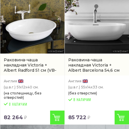
Раковина-чаша
Раковина-чаша
накладная Victoria +
накладная Victoria +
Albert Radford 51 см
(VB-
Albert Barcelona 54,6 см
RAD-51-NO)
(VB-BAR-55-IO)
Англия
Англия
(ш.в.г.)
51x12x40 см.
(ш.в.г.)
55x14x33 см.
(на столешницу, без
(без отверстия)
отверстий)
В НАЛИЧИИ
82 264
85 722