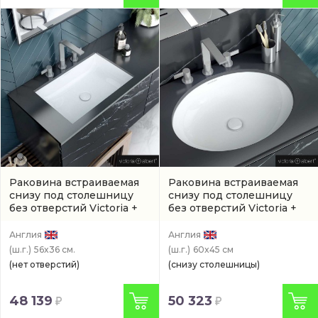
Раковина встраиваемая
Раковина встраиваемая
снизу под столешницу
снизу под столешницу
без отверстий Victoria +
без отверстий Victoria +
Albert Kaldera 56 см
(арт.
Albert Kaali 59,5 см
(UB-
UB-KAL-56-IO)
KAA-60-IO)
Англия
Англия
(ш.г.)
56x36 см.
(ш.г.)
60x45 см
(нет отверстий)
(снизу столешницы)
48 139
50 323