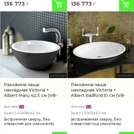
136 773
136 773
Раковина-чаша
Раковина-чаша
накладная Victoria +
накладная Victoria +
Albert Maru 42,3 см
(VB-
Albert Radford 51 см
(VB-
MAU-42-NO-7016G)
RAD-51-NO-9005G)
Англия
Англия
(ш.в.г.)
42x18x42 см.
(ш.в.г.)
51x12x40 см.
(встроенная сверху, без
(встраиваемая сверху, без
отверстий для смесителя)
отверстий под смеситель)