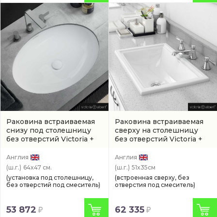
Раковина встраиваемая
Раковина встраиваемая
снизу под столешницу
сверху на столешницу
без отверстий Victoria +
без отверстий Victoria +
Albert Kaali 64,1 см
(UB-
Albert Pembroke 51,2 см
KAA-65-IO)
(DU-PEM-52-IO)
Англия
Англия
(ш.г.)
64x47 см.
(ш.г.)
51x35см
(установка под столешницу,
(встроенная сверху, без
без отверстий под смеситель)
отверстия под смеситель)
53 872
62 335