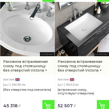
Раковина встраиваемая
Раковина встраиваемая
снизу под столешницу
снизу под столешницу
без отверстий Victoria +
без отверстий Victoria +
Albert Kaali 46,4 см
Albert Kaldera 61 см
(UB-
(артикул UB-KAA-46-IO)
KAL-62-IO)
Англия
Англия
(ш.г.)
46x36 см.
(ш.г.)
61x42см.
(без отверстия под смеситель)
(встроенная снизу,
отсутствуют отверстия)
45 318
52 507