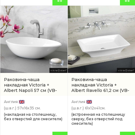
Раковина-чаша
Раковина-чаша
накладная Victoria +
накладная Victoria +
Albert Napoli 57 см
(VB-
Albert Ravello 61,2 см
(VB-
NAP-57-NO)
RAV-60-NO)
Англия
Англия
(ш.в.г.)
57x16x35 см.
(ш.в.г.)
61x12x41см.
(накладная на столешницу,
(встроенная на столешницу
без отверстий для смесителя)
сверху, без отверстий под
смеситель)