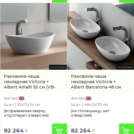
Раковина-чаша
Раковина-чаша
накладная Victoria +
накладная Victoria +
Albert Amalfi 55 см
(VB-
Albert Barcelona 48 см
AML-55-NO)
(арт. VB-BAR-48-NO)
Англия
Англия
(ш.в.г.)
55x17x34 см.
(ш.в.г.)
48x12x30 см.
(встраиваемая сверху,
(на столешницу, нет
отсутствуют отверстия)
отверстий)
82 264
82 264