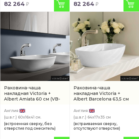
82 264
82 264
Раковина-чаша
Раковина-чаша
накладная Victoria +
накладная Victoria +
Albert Amiata 60 см
(VB-
Albert Barcelona 63,5 см
AMT-60-NO)
(артикул VB-BAR-64-NO)
Англия
Англия
(ш.в.г.)
60x16x41 см.
(ш.в.г.)
64x17x35 см
(встроенная сверху, без
(встраиваемая сверху,
отверстия под смеситель)
отсутствуют отверстия)