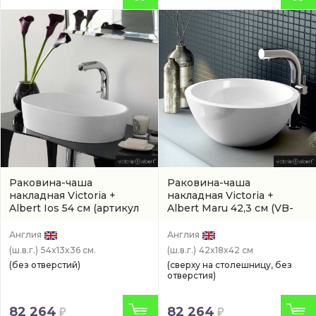
Раковина-чаша
Раковина-чаша
накладная Victoria +
накладная Victoria +
Albert Ios 54 см
(артикул
Albert Maru 42,3 см
(VB-
VB-IOS-54-NO)
MAU-42-NO)
Англия
Англия
(ш.в.г.)
54x13x36 см.
(ш.в.г.)
42x18x42 см
(без отверстий)
(сверху на столешницу, без
отверстия)
82 264
82 264