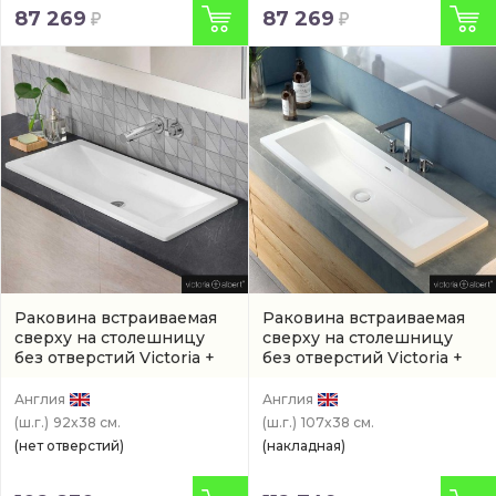
87 269
87 269
Раковина встраиваемая
Раковина встраиваемая
сверху на столешницу
сверху на столешницу
без отверстий Victoria +
без отверстий Victoria +
Albert Rossendale 91,6 см
Albert Rossendale 107 см
(арт. DU-ROS-91-IO)
(DU-ROS-107-IO)
Англия
Англия
(ш.г.)
92x38 см.
(ш.г.)
107x38 см.
(нет отверстий)
(накладная)