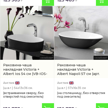
123 305
125 489
Раковина-чаша
Раковина-чаша
накладная Victoria +
накладная Victoria +
Albert Ios 54 см
(VB-IOS-
Albert Napoli 57 см
(арт.
54-NO-9005G)
VB-NAP-57-NO-9005G)
Англия
Англия
(ш.в.г.)
54x13x36 см.
(ш.в.г.)
57x16x35 см
(встраиваемая сверху, без
(на столешницу, без отверстия
отверстий под смеситель)
под смеситель)