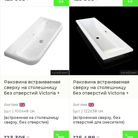
Раковина встраиваемая
Раковина встраиваемая
сверху на столешницу
сверху на столешницу
без отверстий Victoria +
без отверстий Victoria +
Albert Lario 99,9 см
Albert Rossendale 121,5 см
(артикул DB-LAR-N-100-
(DU-ROS-122-IO)
Англия
Англия
IO)
(ш.г.)
100x48 см.
(ш.г.)
122x38 см.
(встроенная на столешницу
(встроенная сверху, без
сверху, без отверстия)
отверстий для смесителя)