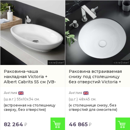
Раковина-чаша
Раковина встраиваемая
накладная Victoria +
снизу под столешницу
Albert Cabrits 55 см
(VB-
без отверстий Victoria +
CAB-55-NO)
Albert Kaali 47,5 см
(артикул UB-KAA-48-IO)
Англия
Англия
(ш.в.г.)
55x10x34 см.
(ш.г.)
48x45 см.
(встроенная на столешницу
(к столешнице снизу, без
сверху, без отверстия)
отверстий для смесителя)
82 264
46 865