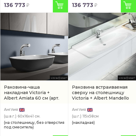
136 773
136 773
Раковина-чаша
Раковина встраиваемая
накладная Victoria +
сверху на столешницу
Albert Amiata 60 см
(арт.
Victoria + Albert Mandello
VB-AMT-60-NO-7016G)
114,5 см
(DB-MAN-1TH-114-
IO)
Англия
Англия
(ш.в.г.)
60x16x41 см.
(ш.г.)
115x58см
(на столешницу, без отверстия
(накладная)
под смеситель)