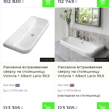
102 830
112 749
Раковина встраиваемая
Раковина встраиваемая
сверху на столешницу
сверху на столешницу
Victoria + Albert Lario 99,9
Victoria + Albert Lario 99,9
см
(DB-LAR-1TH-100-IO)
см
(DB-LAR-3TH-100-IO)
Англия
Англия
(ш.г.)
100x48 см.
(ш.г.)
100x48см
(накладная на столешницу)
123 305
123 305