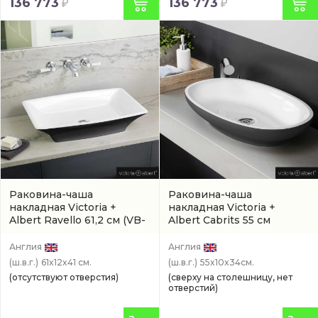
136 773
136 773
Раковина-чаша
Раковина-чаша
накладная Victoria +
накладная Victoria +
Albert Ravello 61,2 см
(VB-
Albert Cabrits 55 см
RAV-60-NO-9005G)
(артикул VB-CAB-55-NO-
7016G)
Англия
Англия
(ш.в.г.)
61x12x41 см.
(ш.в.г.)
55x10x34см.
(отсутствуют отверстия)
(сверху на столешницу, нет
отверстий)