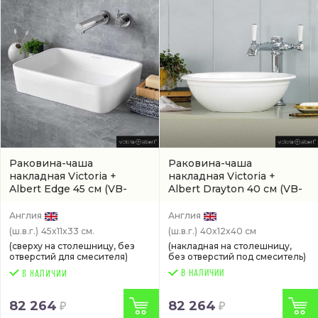
Раковина-чаша
Раковина-чаша
накладная Victoria +
накладная Victoria +
Albert Edge 45 см
(VB-
Albert Drayton 40 см
(VB-
EDG-45-NO)
DRA-40-NO)
Англия
Англия
(ш.в.г.)
45x11x33 см.
(ш.в.г.)
40x12x40 см
(сверху на столешницу, без
(накладная на столешницу,
отверстий для смесителя)
без отверстий под смеситель)
В НАЛИЧИИ
82 264
82 264