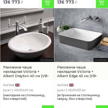
136 773
136 773
Раковина-чаша
Раковина-чаша
накладная Victoria +
накладная Victoria +
Albert Drayton 40 см
(VB-
Albert Edge 45 см
(VB-
DRA-40-NO-7016G)
EDG-45-NO-7016G)
Англия
Англия
(ш.в.г.)
40x12x40 см.
(ш.в.г.)
45x11x33 см
(накладная на столешницу,
(встроенная на столешницу
без отверстий)
сверху, без отверстия)