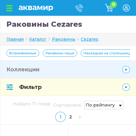
0
Раковины Cezares
Главная
Каталог
Раковины
Cezares
Встраиваемые
Раковины-чаши
Накладная на столешницу
Коллекции
Фильтр
Найден 71 товар
Сортировка:
По рейтингу
1
2