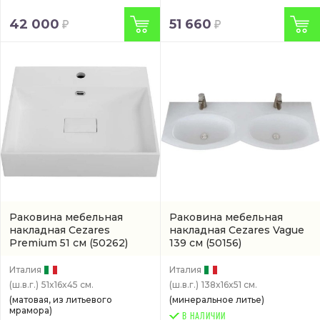
42 000
51 660
Раковина мебельная
Раковина мебельная
накладная Cezares
накладная Cezares Vague
Premium 51 см
(50262)
139 см
(50156)
Италия
Италия
(ш.в.г.)
51x16x45 см.
(ш.в.г.)
138x16x51 см.
(матовая, из литьевого
(минеральное литье)
мрамора)
В НАЛИЧИИ