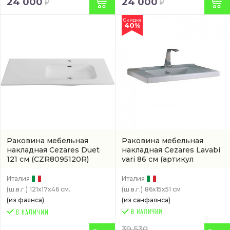
24 000
24 000
Скидка
40%
Раковина мебельная
Раковина мебельная
накладная Cezares Duet
накладная Cezares Lavabi
121 см
(CZR8095120R)
vari 86 см
(артикул
GLISSZZZLAV86)
Италия
Италия
(ш.в.г.)
121x17x46 см.
(ш.в.г.)
86x15x51 см
(из фаянса)
(из санфаянса)
В НАЛИЧИИ
39 530