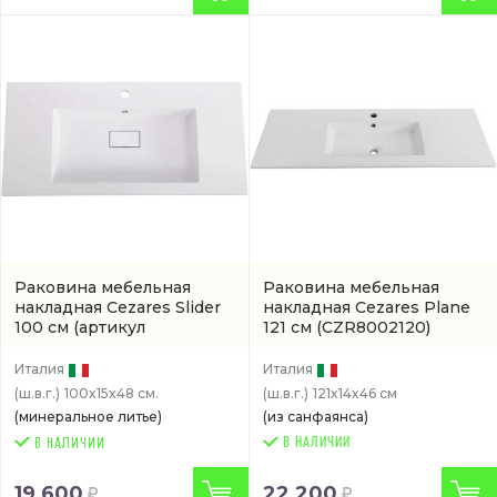
Раковина мебельная
Раковина мебельная
накладная Cezares Slider
накладная Cezares Plane
100 см
(артикул
121 см
(CZR8002120)
CZR1000480LVMRPRS)
Италия
Италия
(ш.в.г.)
100x15x48 см.
(ш.в.г.)
121x14x46 см
(минеральное литье)
(из санфаянса)
В НАЛИЧИИ
19 600
22 200