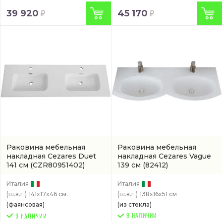
39 920
45 170
Раковина мебельная
Раковина мебельная
накладная Cezares Duet
накладная Cezares Vague
141 см
(CZR80951402)
139 см
(82412)
Италия
Италия
(ш.в.г.)
141x17x46 см.
(ш.в.г.)
138x16x51 см
(фаянсовая)
(из стекла)
В НАЛИЧИИ