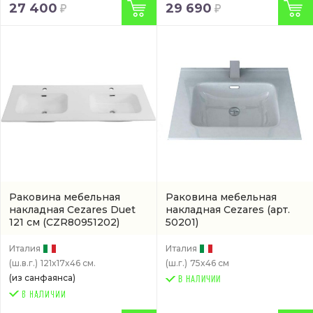
27 400
29 690
Раковина мебельная
Раковина мебельная
накладная Cezares Duet
накладная Cezares
(арт.
121 см
(CZR80951202)
50201)
Италия
Италия
(ш.в.г.)
121x17x46 см.
(ш.г.)
75x46 см
(из санфаянса)
В НАЛИЧИИ