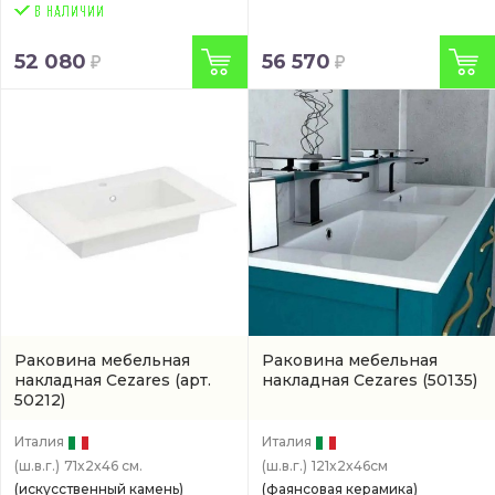
52 080
56 570
Раковина мебельная
Раковина мебельная
накладная Cezares
(арт.
накладная Cezares
(50135)
50212)
Италия
Италия
(ш.в.г.)
71x2x46 см.
(ш.в.г.)
121x2x46см
(искусственный камень)
(фаянсовая керамика)