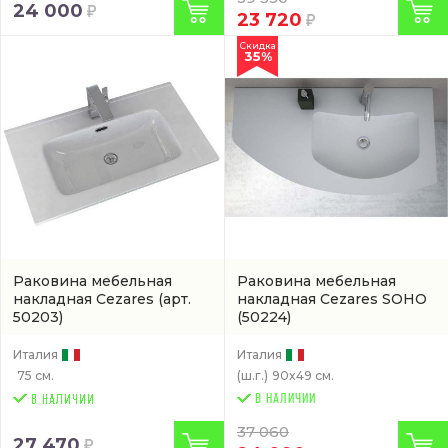
24 000
23 720
Скидка
35%
Раковина мебельная
Раковина мебельная
накладная Cezares
(арт.
накладная Cezares SOHO
50203)
(50224)
Италия
Италия
75 см.
(ш.г.)
90x49 см.
В НАЛИЧИИ
37 060
27 470