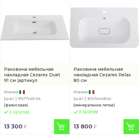
Раковина мебельная
Раковина мебельная
накладная Cezares Duet
накладная Cezares Relax
91 см
(артикул
80 см
CZR809590)
(CZR800480LVMRNV)
Италия
Италия
(ш.в.г.)
91x17x46 см.
(ш.в.г.)
80x14x48см.
(фаянсовая)
(минеральное литье)
В НАЛИЧИИ
13 300
13 800