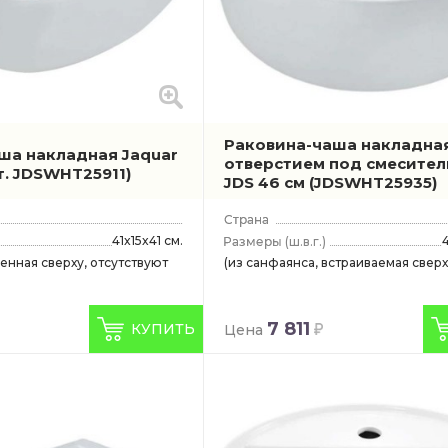
Раковина-чаша накладная
ша накладная Jaquar
отверстием под смесител
т. JDSWHT25911)
JDS 46 см
(JDSWHT25935)
41x15x41 см.
(ш.в.г.)
оенная сверху, отсутствуют
(из санфаянса, встраиваемая сверх
7 811
КУПИТЬ
Цена