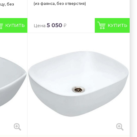
(из фаянса, без отверстия)
цу, без
5 050
КУПИТЬ
КУПИТЬ
Цена