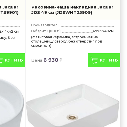
 Jaquar
Раковина-чаша накладная Jaquar
T39901)
JDS 49 см
(JDSWHT25909)
Производитель
Габариты
(ш.в.г.)
49x15x40см.
2x14x42 см.
(фаянсовая керамика, встроенная на
ицу, без
столешницу сверху, без отверстия под
смеситель)
6 930
КУПИТЬ
КУПИТЬ
Цена