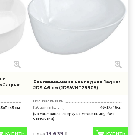
 с
Раковина-чаша накладная Jaquar
ь Jaquar
JDS 46 см
(JDSWHT25905)
Производитель
Габариты
(ш.в.г.)
46x17x46см
45x11x45 см.
(из санфаянса, сверху на столешницу, без
отверстий)
13 639
КУПИТЬ
КУПИТЬ
Цена