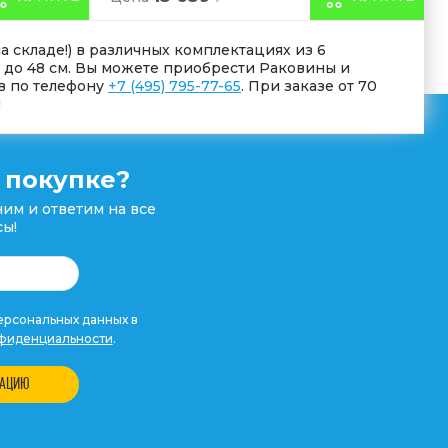
на складе!) в различных комплектациях из 6
34 до 48 см. Вы можете приобрести Раковины и
в по телефону
+7 (495) 795-77-65
. При заказе от 70
!
 покупке?
им и ответим на все
ы!
рсональных данных в
фиденциальности
.
ТАЦИЮ