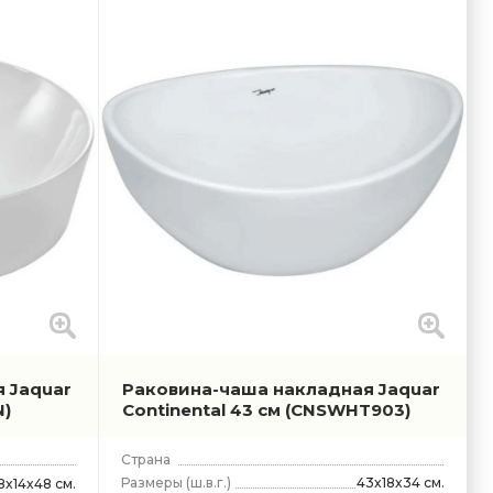
 Jaquar
Раковина-чаша накладная Jaquar
)
Continental 43 см
(CNSWHT903)
Страна
Размеры
(ш.в.г.)
43x18x34 см.
8x14x48 см.