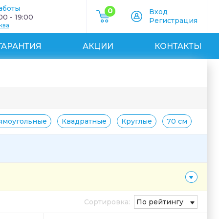
аботы
0
Вход
0 - 19:00
Регистрация
ква
ГАРАНТИЯ
АКЦИИ
КОНТАКТЫ
ямоугольные
Квадратные
Круглые
70 см
Без 
Сортировка:
По рейтингу