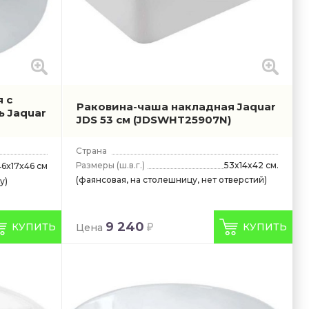
 с
Раковина-чаша накладная Jaquar
ь Jaquar
JDS 53 см
(JDSWHT25907N)
Страна
Размеры
(ш.в.г.)
53x14x42 см.
46x17x46 см
(фаянсовая, на столешницу, нет отверстий)
у)
9 240
КУПИТЬ
КУПИТЬ
Цена