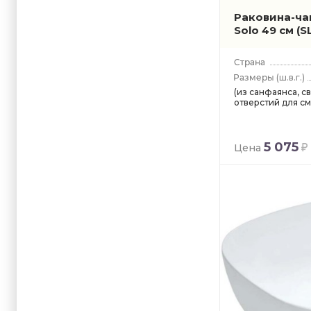
Раковина-ча
Solo 49 см
(S
(ш.в.г.)
(из санфаянса, с
отверстий для с
5 075
Цена