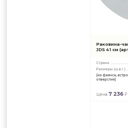
Раковина-ча
JDS 41 см
(ар
(ш.в.г.)
(из фаянса, встр
отверстия)
7 236
Цена