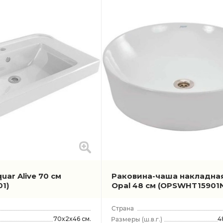
uar Alive 70 см
Раковина-чаша накладная
1)
Opal 48 см
(OPSWHT15901N
70x2x46 см.
4
(ш.в.г.)