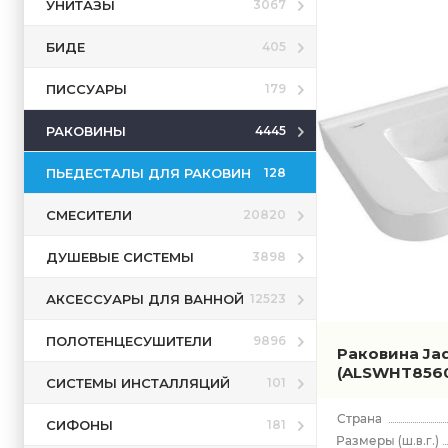
УНИТАЗЫ
3067
БИДЕ
405
ПИССУАРЫ
179
РАКОВИНЫ
4445
ПЬЕДЕСТАЛЫ ДЛЯ РАКОВИН
128
СМЕСИТЕЛИ
20820
ДУШЕВЫЕ СИСТЕМЫ
3898
АКСЕССУАРЫ ДЛЯ ВАННОЙ
12523
ПОЛОТЕНЦЕСУШИТЕЛИ
9896
Раковина Jaq
(ALSWHT8560
СИСТЕМЫ ИНСТАЛЛЯЦИЙ
101
СИФОНЫ
181
(ш.в.г.)