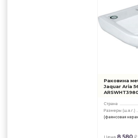
Раковина ме
Jaquar Aria 
ARSWHT3980
(ш.в.г.)
(фаянсовая кера
8 580
Цена