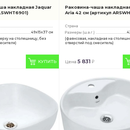
ша накладная Jaquar
Раковина-чаша накладная
LSWHT6901)
Aria 42 см
(артикул ARSWH
49x15x37 см
4
(ш.в.г.)
верху на столешницу, без
(фаянсовая, накладная на столешн
месителя)
отверстий под смеситель)
5 831
КУПИТЬ
Цена