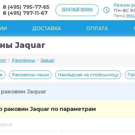
Режим р
8 (495) 795-77-65
ОБРАТНЫЙ ЗВОНОК
ПН-ВС 9:0
8 (495) 797-11-67
Город:
Мос
ИИ
ДОСТАВКА
ОПЛАТА
ны Jaquar
лог
Раковины
Jaquar
е
Раковины-чаши
Накладная на столешницу
Пр
и
раковин Jaquar
 раковин Jaquar по параметрам
оваров