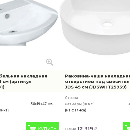
бельная накладная
Раковина-чаша накладная
56 см
(артикул
отверстием под смесител
1)
JDS 45 см
(JDSWHT25939)
56x19x47 см.
(ш.в.г.)
мика)
(из фаянса)
12 319
КУПИТЬ
Цена