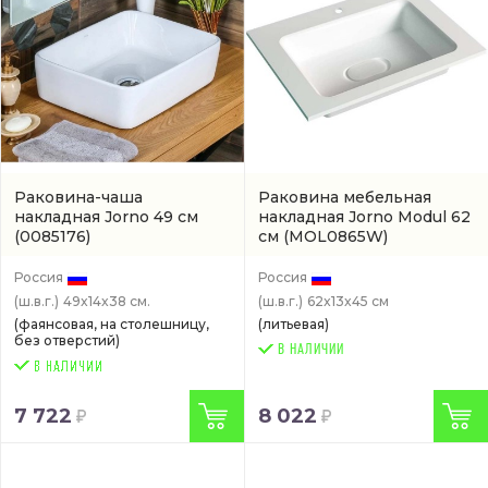
Раковина-чаша
Раковина мебельная
накладная Jorno 49 см
накладная Jorno Modul 62
(0085176)
см
(MOL0865W)
Россия
Россия
(ш.в.г.)
49x14x38 см.
(ш.в.г.)
62x13x45 см
(фаянсовая, на столешницу,
(литьевая)
без отверстий)
В НАЛИЧИИ
7 722
8 022