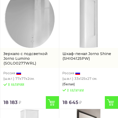
Зеркало с подсветкой
Шкаф-пенал Jorno Shine
Jorno Lumino
(SHI04125PW)
(SOLO0277WRL)
Россия
Россия
(ш.в.г.)
77x77x2см.
(ш.в.г.)
33x125x27 см.
(белая)
В НАЛИЧИИ
18 183
18 645