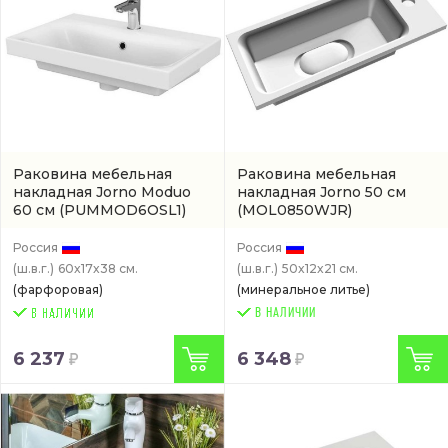
Раковина мебельная
Раковина мебельная
накладная Jorno Moduo
накладная Jorno 50 см
60 см
(PUMMOD6OSL1)
(MOL0850WJR)
Россия
Россия
(ш.в.г.)
60x17x38 см.
(ш.в.г.)
50x12x21 см.
(фарфоровая)
(минеральное литье)
В НАЛИЧИИ
6 237
6 348