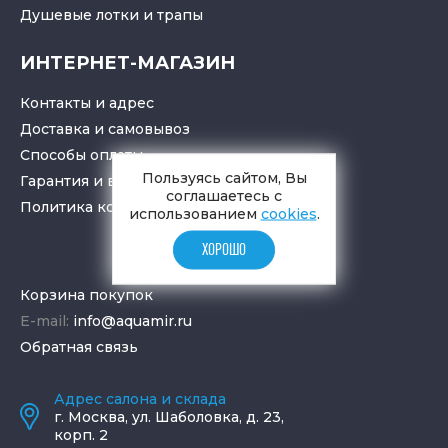
Душевые лотки
и
трапы
ИНТЕРНЕТ-МАГАЗИН
Контакты и адрес
Доставка и самовывоз
Способы оплаты
Пользуясь сайтом, Вы
Гарантия и возврат товара
соглашаетесь с
Политика конфиденциальности
использованием
cookies
.
ХОРОШО
Корзина покупок
E-mail:
info@aquamir.ru
Обратная связь
Адрес салона и склада
г.
Москва
,
ул. Шаболовка, д. 23,
корп. 2