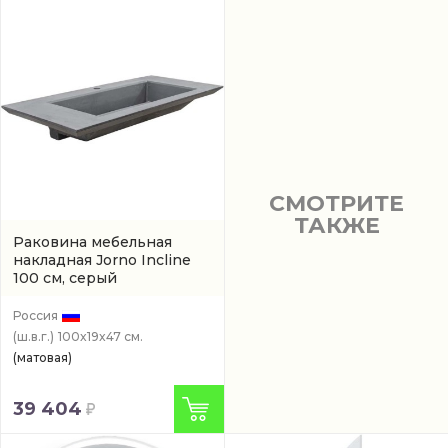
СМОТРИТЕ
ТАКЖЕ
Раковина мебельная
накладная Jorno Incline
100 см, серый
(INC08100PBETJR)
Россия
(ш.в.г.)
100x19x47 см.
(матовая)
39 404