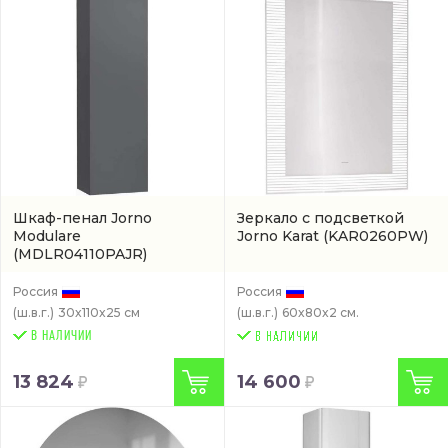
Шкаф-пенал Jorno
Зеркало с подсветкой
Modulare
Jorno Karat
(KAR0260PW)
(MDLR04110PAJR)
Россия
Россия
(ш.в.г.)
30x110x25 см
(ш.в.г.)
60x80x2 см.
В НАЛИЧИИ
13 824
14 600