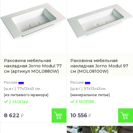
Раковина мебельная
Раковина мебельная
накладная Jorno Modul 77
накладная Jorno Modul 97
см
(артикул MOL0880W)
см
(MOL08100W)
Россия
Россия
(ш.в.г.)
77x13x45 см.
(ш.в.г.)
97x13x45см.
(из литьевого мрамора)
(минеральное литье)
В НАЛИЧИИ
8 622
10 556