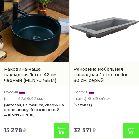
Раковина-чаша
Раковина мебельная
накладная Jorno 42 см,
накладная Jorno Incline
черный
(MLN7076BM)
80 см, серый
(INC0880PBETJR)
Россия
Россия
(ш.в.г.)
42x18x42 см.
(ш.в.г.)
80x19x47см
(матовая, из фаянса, сверху на
(матовая)
столешницу, без отверстий
для смесителя)
15 278
32 371