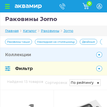
0
Раковины Jorno
Главная
Каталог
Раковины
Jorno
Раковины-чаши
Накладная на столешницу
Двойные
Пр
Коллекции
Фильтр
Найдено 13 товаров
Сортировка:
По рейтингу