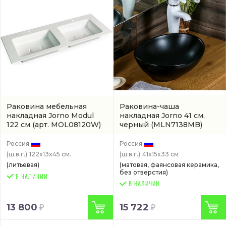
Раковина мебельная
Раковина-чаша
накладная Jorno Modul
накладная Jorno 41 см,
122 см
(арт. MOL08120W)
черный
(MLN7138MB)
Россия
Россия
(ш.в.г.)
122x13x45 см.
(ш.в.г.)
41x15x33 см
(литьевая)
(матовая, фаянсовая керамика,
без отверстия)
В НАЛИЧИИ
13 800
15 722