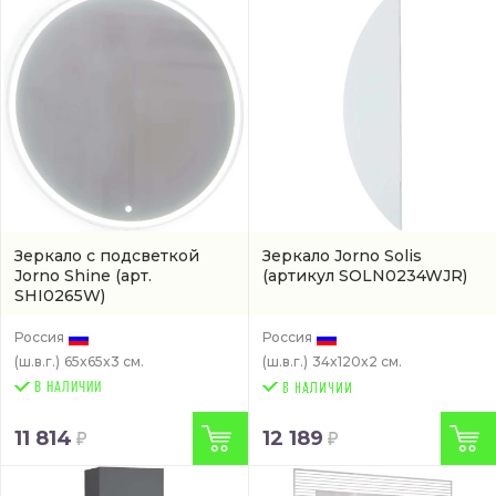
Зеркало с подсветкой
Зеркало Jorno Solis
Jorno Shine
(арт.
(артикул SOLN0234WJR)
SHI0265W)
Россия
Россия
(ш.в.г.)
65x65x3 см.
(ш.в.г.)
34x120x2 см.
В НАЛИЧИИ
11 814
12 189