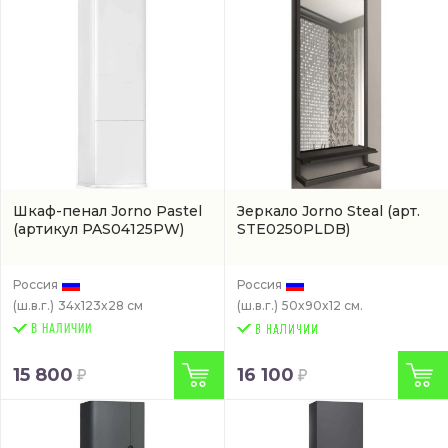
Шкаф-пенал Jorno Pastel
Зеркало Jorno Steal
(арт.
(артикул PAS04125PW)
STE0250PLDB)
Россия
Россия
(ш.в.г.)
34x123x28 см
(ш.в.г.)
50x90x12 см.
В НАЛИЧИИ
15 800
16 100