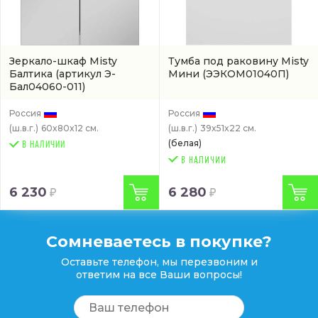
Зеркало-шкаф Misty
Тумба под раковину Misty
Балтика
(артикул Э-
Мини
(ЭЭКОМ01040П)
Бал04060-011)
Россия
Россия
(ш.в.г.)
60x80x12 см.
(ш.в.г.)
39x51x22 см.
(белая)
В НАЛИЧИИ
6 230
6 280
Сомневаетесь в покупке?
Оставьте телефон, мы перезвоним и
ответим на все Ваши вопросы!