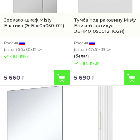
Зеркало-шкаф Misty
Тумба под раковину Misty
Балтика
(Э-Бал04050-011)
Енисей
(артикул
ЭЕНИ01050012ПО2Я)
Россия
Россия
(ш.в.г.)
50x80x12 см
(ш.в.г.)
47x51x39 см.
(белая)
В НАЛИЧИИ
5 660
5 690