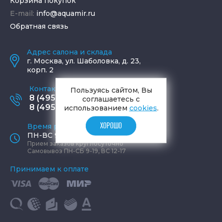
Корзина покупок
E-mail:
info@aquamir.ru
Обратная связь
Адрес салона и склада
г.
Москва
,
ул. Шаболовка, д. 23,
корп. 2
Контактные телефоны
Пользуясь сайтом, Вы
8 (495) 795-77-65
соглашаетесь с
8 (495) 797-11-67
использованием
cookies
.
Время работы офиса
ХОРОШО
ПН-ВС 9:00 - 19:00
Прием заказов круглосуточно
Самовывоз ПН-СБ 9-19, ВС 12-17
Принимаем к оплате