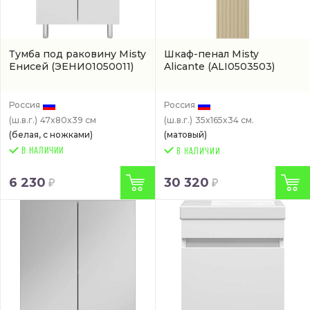
Тумба под раковину Misty
Шкаф-пенал Misty
Енисей
(ЭЕНИ01050011)
Alicante
(ALI0503503)
Россия
Россия
(ш.в.г.)
47x80x39 см
(ш.в.г.)
35x165x34 см.
(белая, с ножками)
(матовый)
В НАЛИЧИИ
6 230
30 320