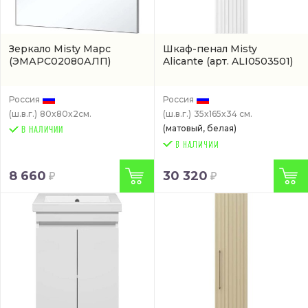
Зеркало Misty Марс
Шкаф-пенал Misty
(ЭМАРС02080АЛП)
Alicante
(арт. ALI0503501)
Россия
Россия
(ш.в.г.)
80x80x2см.
(ш.в.г.)
35x165x34 см.
(матовый, белая)
В НАЛИЧИИ
8 660
30 320